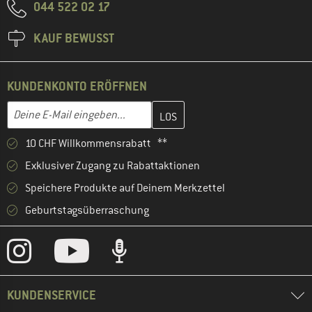
044 522 02 17
KAUF BEWUSST
KUNDENKONTO ERÖFFNEN
Gib hier deine E-Mail-Adresse ein und erstelle im nächsten Schri
E-Mail-Adresse
10 CHF Willkommensrabatt **
Exklusiver Zugang zu Rabattaktionen
Speichere Produkte auf Deinem Merkzettel
Geburtstagsüberraschung
KUNDENSERVICE