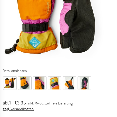
Detailansichten
Preis:
ab
CHF
63.95
inkl. MwSt., zollfreie Lieferung
Informationen zu den Versandkosten. Öffnet sich in ei
zzgl. Versandkosten