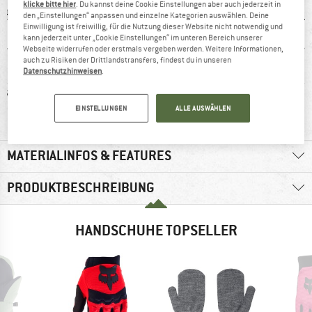
klicke bitte hier
. Du kannst deine Cookie Einstellungen aber auch jederzeit in
den „Einstellungen“ anpassen und einzelne Kategorien auswählen. Deine
Einwilligung ist freiwillig, für die Nutzung dieser Website nicht notwendig und
kann jederzeit unter „Cookie Einstellungen“ im unteren Bereich unserer
Webseite widerrufen oder erstmals vergeben werden. Weitere Informationen,
auch zu Risiken der Drittlandstransfers, findest du in unseren
Datenschutzhinweisen
.
faser
100%
winddicht
Iso
Weiterempfehlung
EINSTELLUNGEN
ALLE AUSWÄHLEN
MATERIALINFOS & FEATURES
PRODUKTBESCHREIBUNG
HANDSCHUHE TOPSELLER