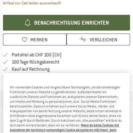
Der Link öffnet sich in einer Infobox und 
Artikel zur Zeit leider ausverkauft
BENACHRICHTIGUNG EINRICHTEN
MERKEN
VERGLEICHEN
Finde mehr Informationen zu den Ver
Portofrei ab CHF 100 (CH)
Gehe hier zu den Rückgabe-Richtlinie
100 Tage Rückgaberecht
Finde die Zahlungs-Infos hier! Öffnet sich 
Kauf auf Rechnung
Finde alle Infos hier!
Trusted Shops Käuferschutz
Wir verwenden Cookies und vergleichbare Technologien, um die notwendigen
Funktionen unserer Website zu gewährleisten. Außerdem bieten wir
zusätzliche Dienste und Funktionen an, analysieren unseren Datenverkehr,
AUF EINEN BLICK
um Inhalte und Werbung zu personalisieren, bzw. Social Media-Funktionen
bereitzustellen. Dadurch erfahren auch unsere Social Media-, Werbe- und
Analysepartner von deiner Nutzung unserer Website; diese sitzen teilweise in
Wasserdichte und atmungsaktive 3-Finger-Fäustlinge für
Drittländern ohne angemessene Garantien zum Schutz deiner Daten, etwa vor
Kinder und Teenager
dem Zugriff durch Behörden. Durch Anklicken von „Alle auswählen“ erklärst du
dich damit einverstanden, dass wir so verfahren.
Wenn du keine Cookies mit
Ausnahme der technisch notwendigen Cookie akzeptieren möchtest, dann