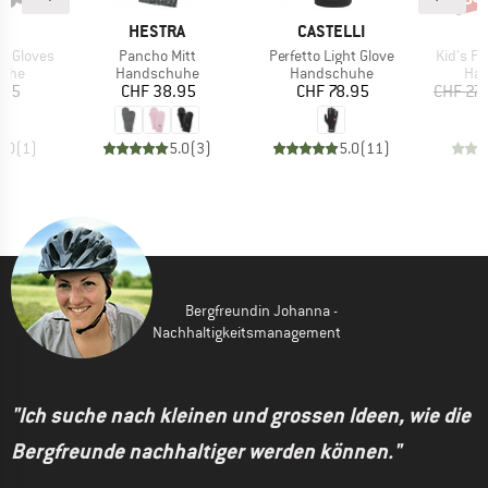
KE
MARKE
MARKE
M
A
HESTRA
CASTELLI
H
Artikel
Artikel
Artikel
7 Gloves
Pancho Mitt
Perfetto Light Glove
Kid's Fl
gruppe
Produktgruppe
Produktgruppe
Pro
uhe
Handschuhe
Handschuhe
Ha
eis
Preis
Preis
.95
CHF 38.95
CHF 78.95
CHF 27
5.0
(
1
)
5.0
(
3
)
5.0
(
11
)
Bergfreundin Johanna -
Nachhaltigkeitsmanagement
"Ich suche nach kleinen und grossen Ideen, wie die
Bergfreunde nachhaltiger werden können."