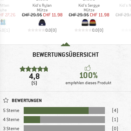
Artikel
Artikel
Artikel
Mitten
Kid's Rylan
Kid's Sergye
Kid's 
gruppe
Produktgruppe
Produktgruppe
uhe
Mütze
Mütze
eis
duzierter Preis
Preis
reduzierter Preis
Preis
reduzierter Preis
HF 27.26
CHF 29.95
CHF 11.98
CHF 29.95
CHF 11.98
CHF 29
5.0
(
1
)
0.0
(
0
)
0.0
(
0
)
BEWERTUNGSÜBERSICHT
100%
4,8
(5)
empfehlen dieses Produkt
BEWERTUNGEN
5 Sterne
(4)
4 Sterne
(1)
3 Sterne
(0)