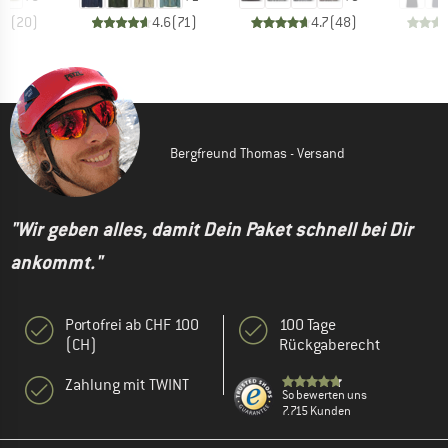
.8
(
20
)
4.6
(
71
)
4.7
(
48
)
Bergfreund Thomas - Versand
"Wir geben alles, damit Dein Paket schnell bei Dir
ankommt."
Portofrei ab CHF 100
100 Tage
(CH)
Rückgaberecht
Zahlung mit TWINT
So bewerten uns
7.715 Kunden