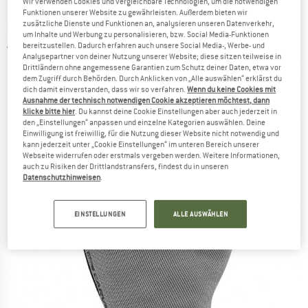
Wir verwenden Cookies und vergleichbare Technologien, um die notwendigen
Funktionen unserer Website zu gewährleisten. Außerdem bieten wir
IXS
-
Carve Gloves - Handschuhe
zusätzliche Dienste und Funktionen an, analysieren unseren Datenverkehr,
um Inhalte und Werbung zu personalisieren, bzw. Social Media-Funktionen
bereitzustellen. Dadurch erfahren auch unsere Social Media-, Werbe- und
5,0
(1)
Analysepartner von deiner Nutzung unserer Website; diese sitzen teilweise in
Drittländern ohne angemessene Garantien zum Schutz deiner Daten, etwa vor
dem Zugriff durch Behörden. Durch Anklicken von „Alle auswählen“ erklärst du
dich damit einverstanden, dass wir so verfahren.
Wenn du keine Cookies mit
Ausnahme der technisch notwendigen Cookie akzeptieren möchtest, dann
klicke bitte hier
. Du kannst deine Cookie Einstellungen aber auch jederzeit in
den „Einstellungen“ anpassen und einzelne Kategorien auswählen. Deine
Einwilligung ist freiwillig, für die Nutzung dieser Website nicht notwendig und
kann jederzeit unter „Cookie Einstellungen“ im unteren Bereich unserer
Webseite widerrufen oder erstmals vergeben werden. Weitere Informationen,
auch zu Risiken der Drittlandstransfers, findest du in unseren
Datenschutzhinweisen
.
EINSTELLUNGEN
ALLE AUSWÄHLEN