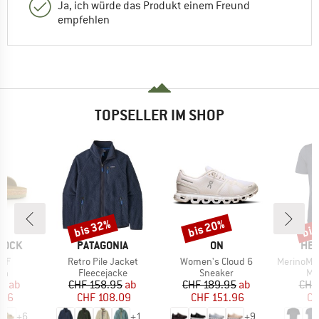
Ja, ich würde das Produkt einem Freund
empfehlen
TOPSELLER IM SHOP
bis 32%
bis 20%
bis
Rabatt
Rabatt
Raba
MARKE
MARKE
MA
TOCK
PATAGONIA
ON
HEB
Artikel
Artikel
Artikel
 BF
Retro Pile Jacket
Women's Cloud 6
MerinoMix150 Pi
tgruppe
Produktgruppe
Produktgruppe
Pr
en
Fleecejacke
Sneaker
Me
eis
duzierter Preis
Preis
reduzierter Preis
Preis
reduzierter Preis
95
ab
CHF 158.95
ab
CHF 189.95
ab
CHF
.96
CHF 108.09
CHF 151.96
CH
+
6
+
1
+
9