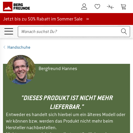
Zum Kundenkonto
Zum 
Zum Merkzettel.
Zum Produk
Jetzt bis zu 50% Rabatt im Sommer Sale
Jetzt bis zu 50% Rabatt im Sommer Sale »
Handschuhe
Bergfreund Hannes
"DIESES PRODUKT IST NICHT MEHR
LIEFERBAR."
Entweder es handelt sich hierbei um ein älteres Modell oder
wir können bzw. werden das Produkt nicht mehr beim
Hersteller nachbestellen.