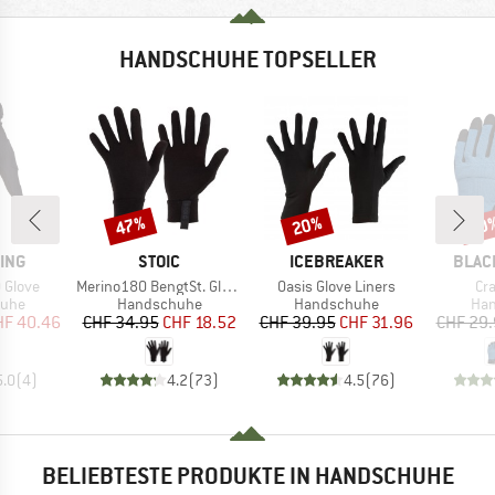
HANDSCHUHE TOPSELLER
47%
20%
20
Rabatt
Rabatt
Raba
MARKE
MARKE
MARK
ING
STOIC
ICEBREAKER
BLAC
Artikel
Artikel
Art
 Glove
Merino180 BengtSt. Glove
Oasis Glove Liners
Cr
gruppe
Produktgruppe
Produktgruppe
Pro
uhe
Handschuhe
Handschuhe
Ha
eis
duzierter Preis
Preis
reduzierter Preis
Preis
reduzierter Preis
HF 40.46
CHF 34.95
CHF 18.52
CHF 39.95
CHF 31.96
CHF 29
5.0
(
4
)
4.2
(
73
)
4.5
(
76
)
BELIEBTESTE PRODUKTE IN HANDSCHUHE