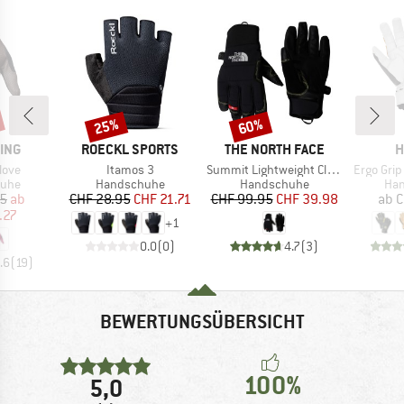
25%
60%
Rabatt
Rabatt
MARKE
MARKE
M
ING
ROECKL SPORTS
THE NORTH FACE
H
Artikel
Artikel
Artikel
love
Itamos 3
Summit Lightweight Climb Glove
Ergo Grip
gruppe
Produktgruppe
Produktgruppe
Pro
uhe
Handschuhe
Handschuhe
Ha
eis
duzierter Preis
Preis
reduzierter Preis
Preis
reduzierter Preis
95
ab
CHF 28.95
CHF 21.71
CHF 99.95
CHF 39.98
ab
C
.27
+
1
0.0
(
0
)
4.7
(
3
)
.6
(
19
)
BEWERTUNGSÜBERSICHT
100%
5,0