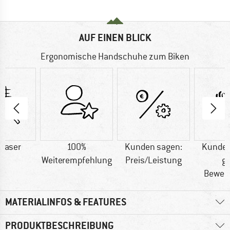
AUF EINEN BLICK
Ergonomische Handschuhe zum Biken
faser
100%
Kunden sagen:
Kunden
Weiterempfehlung
Preis/Leistung
g
Bewegl
MATERIALINFOS & FEATURES
PRODUKTBESCHREIBUNG