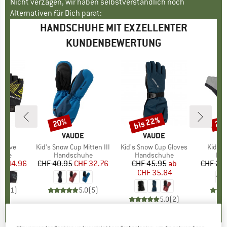
Nicht verzagen, wir haben selbstverständlich noch
Alternativen für Dich parat:
HANDSCHUHE MIT EXZELLENTER
KUNDENBEWERTUNG
bis 22%
20%
25
Rabatt
Rabatt
Raba
E
ER
MARKE
VAUDE
MARKE
VAUDE
 Glove
Artikel
Kid's Snow Cup Mitten III
Artikel
Kid's Snow Cup Gloves
Artikel
Kid's 
gruppe
uhe
Produktgruppe
Handschuhe
Produktgruppe
Handschuhe
Pro
Ha
eis
duzierter Preis
HF 14.96
CHF 40.95
Preis
reduzierter Preis
CHF 32.76
CHF 45.95
Preis
reduzierter Preis
ab
CHF 20
CHF 35.84
5.0
(
1
)
5.0
(
5
)
5.0
(
2
)