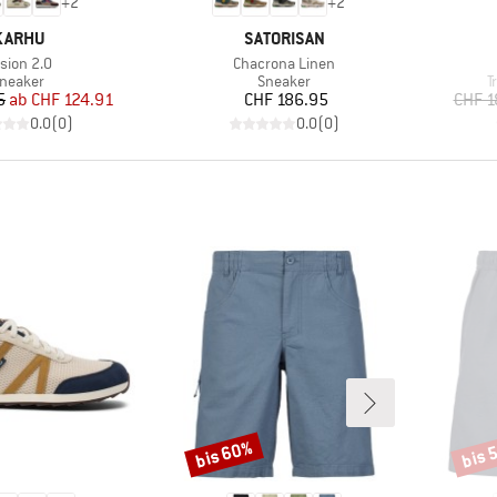
+
2
+
2
MARKE
MARKE
KARHU
SATORISAN
ikel
Artikel
sion 2.0
Chacrona Linen
roduktgruppe
Produktgruppe
P
neaker
Sneaker
T
Preis
reduzierter Preis
Preis
5
ab
CHF 124.91
CHF 186.95
CHF 1
0.0
(
0
)
0.0
(
0
)
bis 60%
bis 
Rabatt
Rabat