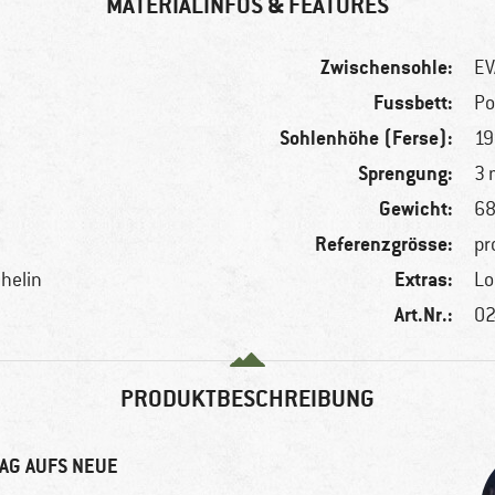
MATERIALINFOS & FEATURES
Zwischensohle:
EV
Fussbett:
Po
Sohlenhöhe (Ferse):
1
Sprengung:
3
Gewicht:
68
Referenzgrösse:
pr
Extras:
helin
Lo
Art.Nr.:
02
PRODUKTBESCHREIBUNG
TAG AUFS NEUE