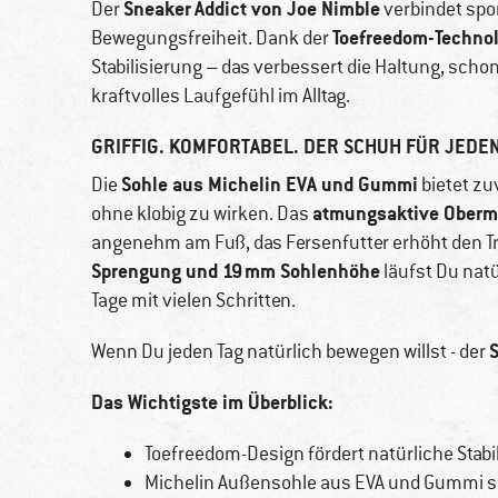
Sneaker
Addict von Joe Nimble
Der
verbindet spor
Toefreedom-Technol
Bewegungsfreiheit. Dank der
Stabilisierung – das verbessert die Haltung, schon
kraftvolles Laufgefühl im Alltag.
GRIFFIG. KOMFORTABEL. DER SCHUH FÜR JEDEN
Sohle aus Michelin EVA und Gummi
Die
bietet z
atmungsaktive Oberma
ohne klobig zu wirken. Das
angenehm am Fuß, das Fersenfutter erhöht den Tr
Sprengung und 19 mm Sohlenhöhe
läufst Du natü
Tage mit vielen Schritten.
S
Wenn Du jeden Tag natürlich bewegen willst - der
Das Wichtigste im Überblick:
Toefreedom-Design fördert natürliche Stabi
Michelin Außensohle aus EVA und Gummi sorg