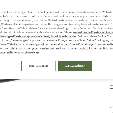
n Cookies und vergleichbare Technologien, um die notwendigen Funktionen unserer Website
Gr
n. Außerdem bieten wir zusätzliche Dienste und Funktionen an, analysieren unseren Datenv
Werbung zu personalisieren, bzw. Social Media-Funktionen bereitzustellen. Dadurch erfahren
, Werbe- und Analysepartner von deiner Nutzung unserer Website; diese sitzen teilweise in D
Garantien zum Schutz deiner Daten, etwa vor dem Zugriff durch Behörden. Durch Anklicken 
rklärst du dich damit einverstanden, dass wir so verfahren.
Wenn du keine Cookies mit Ausn
twendigen Cookie akzeptieren möchtest, dann klicke bitte hier
. Du kannst deine Cookie Eins
t in den „Einstellungen“ anpassen und einzelne Kategorien auswählen. Deine Einwilligung ist f
dieser Website nicht notwendig und kann jederzeit unter „Cookie Einstellungen“ im unteren B
errufen oder erstmals vergeben werden. Weitere Informationen, auch zu Risiken der Drittlan
G
n unseren
Datenschutzhinweisen
.
Li
EINSTELLUNGEN
ALLE AUSWÄHLEN
M