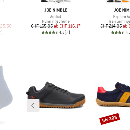
10
MARKE
MARKE
JOE NIMBLE
JOE NI
Artikel
Artikel
Addict
Explore A
Produktgruppe
Produktgru
Runningschuhe
Trailrunnin
rter Preis
Preis
reduzierter Preis
Pr
re
125.56
CHF 165.95
ab
CHF 116.17
CHF 214.95
ab
7
)
4.3
(
7
)
bis 20%
Rabatt