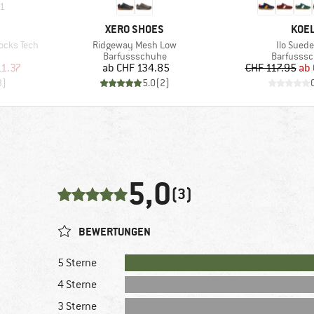
1
MARKE
MAR
XERO SHOES
KOE
Artikel
Artikel
ocks Tech
Ridgeway Mesh Low
Ilo Suede
Produktgruppe
Produktg
Barfussschuhe
Barfusss
rter Preis
Preis
Pr
re
11.37
ab
CHF 134.85
CHF 117.95
ab
3
)
5.0
(
2
)
5,0
(3)
BEWERTUNGEN
5 Sterne
4 Sterne
3 Sterne