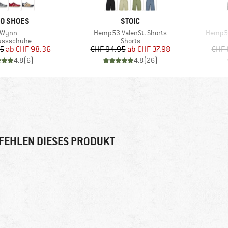
RKE
MARKE
O SHOES
STOIC
Artikel
Artikel
Artikel
Wynn
Hemp53 ValenSt. Shorts
Hemp53
uktgruppe
Produktgruppe
ussschuhe
Shorts
Preis
reduzierter Preis
Preis
reduzierter Preis
95
ab
CHF 98.36
CHF 94.95
ab
CHF 37.98
CHF 
4.8
(
6
)
4.8
(
26
)
FEHLEN DIESES PRODUKT