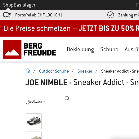
Zum
Shop
Basislager
F
Portofrei ab CHF 100 (CH)
Zahlung mi
Jetzt bis zu 50% Rabatt im Sommer Sale
Bekleidung
Schuhe
Ausrü
Startseite
/
Outdoor Schuhe
/
Sneaker
/
Sneaker Addict - Sn
JOE NIMBLE
-
Sneaker Addict - S