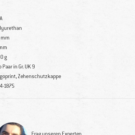
A
lyurethan
9 mm
 mm
0 g
o Paar in Gr. UK 9
goprint, Zehenschutzkappe
4-1875
Frag unseren Experten