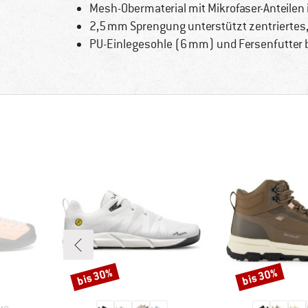
Mesh-Obermaterial mit Mikrofaser-Anteilen
2,5 mm Sprengung unterstützt zentriertes
PU-Einlegesohle (6 mm) und Fersenfutter 
bis 30%
bis 30%
Rabatt
Rabatt