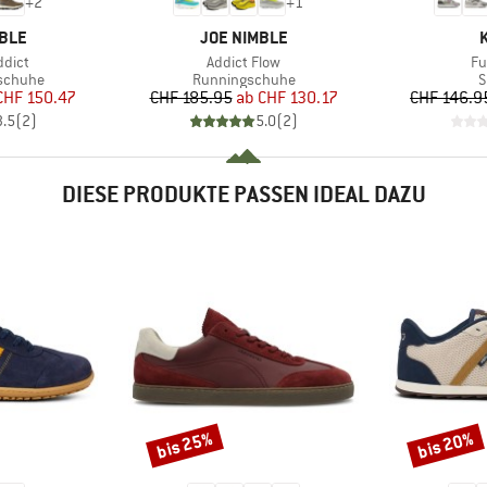
+
2
+
1
MARKE
MBLE
JOE NIMBLE
Artikel
Art
ddict
Addict Flow
Fu
ppe
Produktgruppe
P
gschuhe
Runningschuhe
S
eis
duzierter Preis
Preis
reduzierter Preis
CHF 150.47
CHF 185.95
ab
CHF 130.17
CHF 146.9
3.5
(
2
)
5.0
(
2
)
DIESE PRODUKTE PASSEN IDEAL DAZU
bis 25%
bis 20%
Rabatt
Rabatt