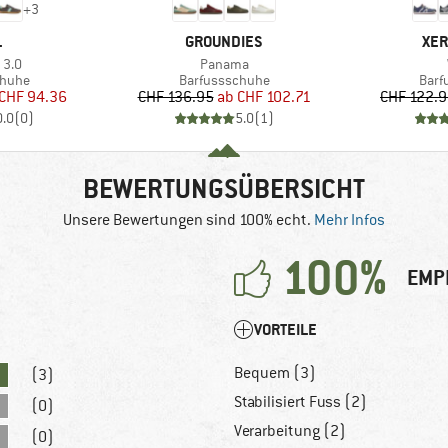
+
3
KE
MARKE
MA
L
GROUNDIES
XER
Artikel
 3.0
Panama
ruppe
Produktgruppe
Prod
chuhe
Barfussschuhe
Barf
eis
duzierter Preis
Preis
reduzierter Preis
CHF 94.36
CHF 136.95
ab
CHF 102.71
CHF 122.
0.0
(
0
)
5.0
(
1
)
BEWERTUNGSÜBERSICHT
Unsere Bewertungen sind 100% echt.
Mehr Infos
100%
EMP
VORTEILE
Bequem (3)
(3)
Stabilisiert Fuss (2)
(0)
Verarbeitung (2)
(0)