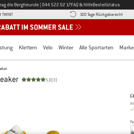
Ruf uns an unter
rag die Bergfreunde
|
044 522 02 17
FAQ & Hilfe
Bestellstatus
Finde die Zahlungs-Infos hier! Öffnet sich in einer Infobox
Gehe h
t TWINT
100 Tage Rückgaberecht
stung
Klettern
Velo
Winter
Alle Sportarten
Marke
eaker
neaker
5,0
(3)
Ur
Pr
C
in
Fa