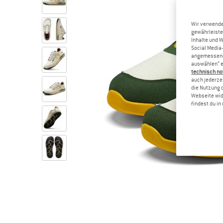
Wir verwende
gewährleiste
Inhalte und 
Social Media-
angemessene 
auswählen“ e
technisch no
auch jederzei
die Nutzung 
Webseite wid
findest du i