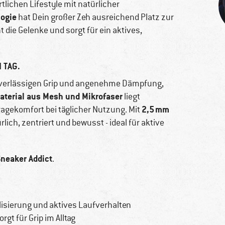
tlichen Lifestyle mit natürlicher
ogie
hat Dein großer Zeh ausreichend Platz zur
t die Gelenke und sorgt für ein aktives,
 TAG.
uverlässigen Grip und angenehme Dämpfung,
terial aus Mesh und Mikrofaser
liegt
2,5 mm
agekomfort bei täglicher Nutzung. Mit
rlich, zentriert und bewusst - ideal für aktive
neaker Addict
.
lisierung und aktives Laufverhalten
t für Grip im Alltag