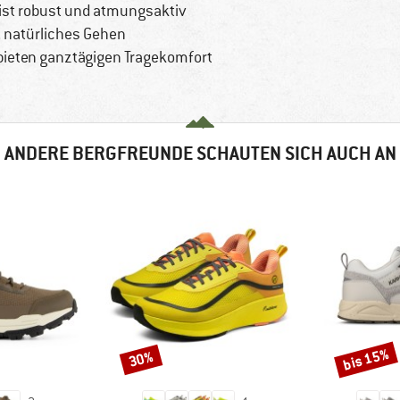
 ist robust und atmungsaktiv
, natürliches Gehen
bieten ganztägigen Tragekomfort
ANDERE BERGFREUNDE SCHAUTEN SICH AUCH AN
bis 15%
30%
Rabatt
Rabatt