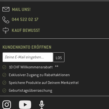
MAIL UNS!
044 522 02 17
KAUF BEWUSST
KUNDENKONTO ERÖFFNEN
Gib hier deine E-Mail-Adresse ein und erstelle im nächsten Schri
E-Mail-Adresse
10 CHF Willkommensrabatt **
Exklusiver Zugang zu Rabattaktionen
Speichere Produkte auf Deinem Merkzettel
Geburtstagsüberraschung