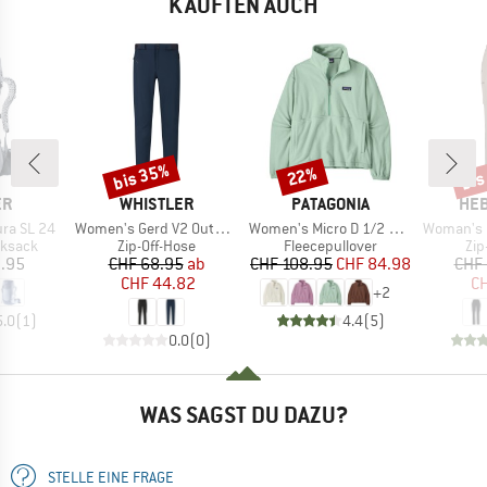
KAUFTEN AUCH
bis 35%
bis
22%
Rabatt
Rabatt
Raba
E
MARKE
MARKE
MA
ER
WHISTLER
PATAGONIA
HEB
Artikel
Artikel
Artikel
ra SL 24
Women's Gerd V2 Outdoor Zip Off Pant
Women's Micro D 1/2 Zip Fleece P/O
Woman's MapleHe. 
uppe
Produktgruppe
Produktgruppe
Pro
ksack
Zip-Off-Hose
Fleecepullover
Zip
eis
Preis
reduzierter Preis
Preis
reduzierter Preis
1.95
CHF 68.95
ab
CHF 108.95
CHF 84.98
CHF 
CHF 44.82
CH
+
2
5.0
(
1
)
4.4
(
5
)
0.0
(
0
)
WAS SAGST DU DAZU?
STELLE EINE FRAGE