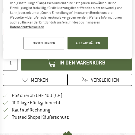
den „Einstellungen“ anpassen und einzelne Kategorien auswählen. Deine
Einwilligung ist freiwillig, für die Nutzung dieser Website nicht notwendig und
Farbe:
Sea Spray
kann jederzeit unter „Cookie Einstellungen“ im unteren Bereich unserer
Webseite widerrufen oder erstmals vergeben werden. Weitere Informationen,
auch zu Risiken der Drittlandstransfers, findest du in unseren
Datenschutzhinweisen
.
25%
Der Link öffnet sich in einer Infobox und bei
Lieferzeit: 3-4 Werktage
EINSTELLUNGEN
ALLE AUSWÄHLEN
Menge:
IN DEN WARENKORB
MERKEN
VERGLEICHEN
Finde mehr Informationen zu den Ver
Portofrei ab CHF 100 (CH)
Gehe hier zu den Rückgabe-Richtlinie
100 Tage Rückgaberecht
Finde die Zahlungs-Infos hier! Öffnet sich 
Kauf auf Rechnung
Finde alle Infos hier!
Trusted Shops Käuferschutz