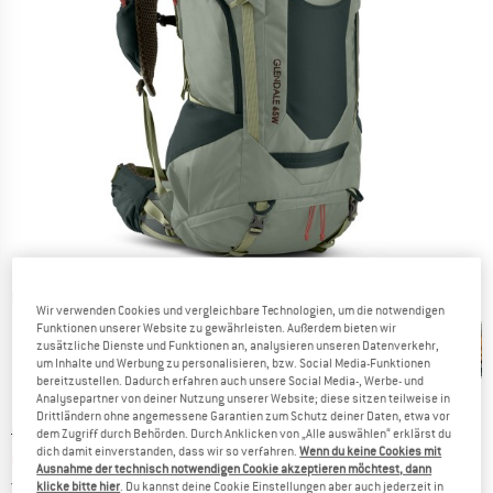
Detailansichten
Wir verwenden Cookies und vergleichbare Technologien, um die notwendigen
Funktionen unserer Website zu gewährleisten. Außerdem bieten wir
zusätzliche Dienste und Funktionen an, analysieren unseren Datenverkehr,
um Inhalte und Werbung zu personalisieren, bzw. Social Media-Funktionen
bereitzustellen. Dadurch erfahren auch unsere Social Media-, Werbe- und
Analysepartner von deiner Nutzung unserer Website; diese sitzen teilweise in
Drittländern ohne angemessene Garantien zum Schutz deiner Daten, etwa vor
Ursprünglicher Preis :
Preis:
CHF
348.95
dem Zugriff durch Behörden. Durch Anklicken von „Alle auswählen“ erklärst du
dich damit einverstanden, dass wir so verfahren.
Wenn du keine Cookies mit
CHF
261.71
inkl. MwSt., zollfreie Lieferung
Ausnahme der technisch notwendigen Cookie akzeptieren möchtest, dann
Schweiz. Informationen zu den Versand
Versandkostenfrei
(CH)
klicke bitte hier
. Du kannst deine Cookie Einstellungen aber auch jederzeit in