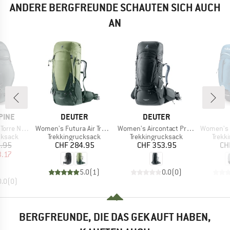
ANDERE BERGFREUNDE SCHAUTEN SICH AUCH
AN
MARKE
MARKE
PINE
DEUTER
DEUTER
Artikel
Artikel
Artikel
re ND 60
Women's Futura Air Trek 55+10 SL
Women's Aircontact Pro SL 65+10 l
Women's 
uppe
Produktgruppe
Produktgruppe
Produ
cksack
Trekkingrucksack
Trekkingrucksack
Trekk
eis
duzierter Preis
Preis
Preis
.95
CHF 284.95
CHF 353.95
CH
3.17
5.0
(
1
)
0.0
(
0
)
0.0
(
0
)
BERGFREUNDE, DIE DAS GEKAUFT HABEN,