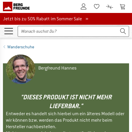
Zum Kundenkonto
Zum 
Zum Merkzettel.
Zum Produk
Jetzt bis zu 50% Rabatt im Sommer Sale
Jetzt bis zu 50% Rabatt im Sommer Sale »
Wanderschuhe
Bergfreund Hannes
"DIESES PRODUKT IST NICHT MEHR
LIEFERBAR."
Entweder es handelt sich hierbei um ein älteres Modell oder
wir können bzw. werden das Produkt nicht mehr beim
Hersteller nachbestellen.