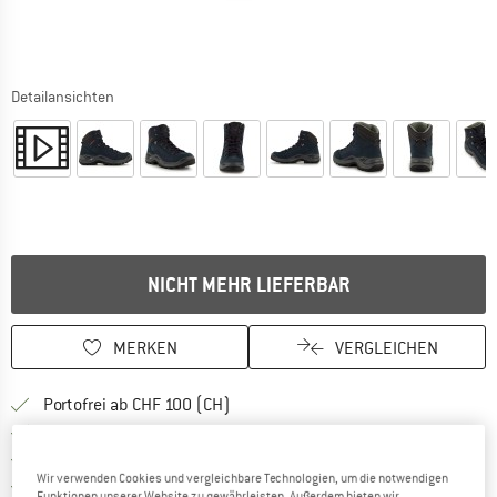
Detailansichten
NICHT MEHR LIEFERBAR
MERKEN
VERGLEICHEN
Finde mehr Informationen zu den Ver
Portofrei ab CHF 100 (CH)
Gehe hier zu den Rückgabe-Richtlinie
100 Tage Rückgaberecht
Finde die Zahlungs-Infos hier! Öffnet sich 
Kauf auf Rechnung
Wir verwenden Cookies und vergleichbare Technologien, um die notwendigen
Finde alle Infos hier!
Trusted Shops Käuferschutz
Funktionen unserer Website zu gewährleisten. Außerdem bieten wir