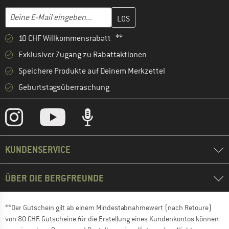
Gib hier deine E-Mail-Adresse ein und erstelle im nächsten Schri
E-Mail-Adresse
10 CHF Willkommensrabatt **
Exklusiver Zugang zu Rabattaktionen
Speichere Produkte auf Deinem Merkzettel
Geburtstagsüberraschung
KUNDENSERVICE
ÜBER DIE BERGFREUNDE
**Der Gutschein gilt ab einem Mindestabnahmewert (nach Retoure)
von 80 CHF. Gutscheine für die Erstellung eines Kundenkontos können