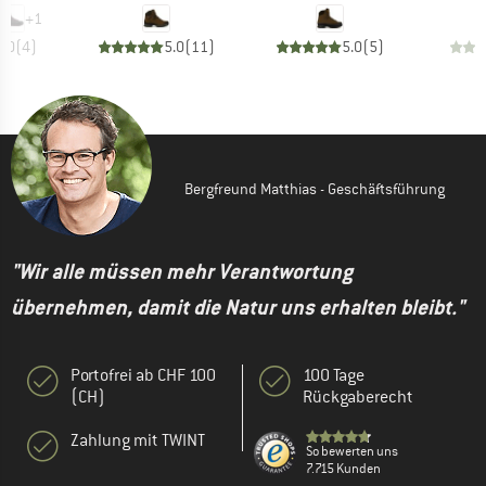
+
1
5.0
(
4
)
5.0
(
11
)
5.0
(
5
)
Bergfreund Matthias - Geschäftsführung
"Wir alle müssen mehr Verantwortung
übernehmen, damit die Natur uns erhalten bleibt."
Portofrei ab CHF 100
100 Tage
(CH)
Rückgaberecht
Zahlung mit TWINT
So bewerten uns
7.715 Kunden