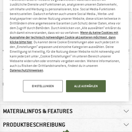
zusätzliche Dienste und Funktionen an, analysieren unseren Datenverkehr,
um Inhalte und Werbung zu personalisieren, bzw. Social Media-Funktionen
bereitzustellen. Dadurch erfahren auch unsere Social Media-, Werbe- und
Analysepartner von deiner Nutzung unserer Website; diese sitzen teilweise in
AUF EINEN BLICK
Drittländern ohne angemessene Garantien zum Schutz deiner Daten, etwa vor
dem Zugriff durch Behörden. Durch Anklicken von „Alle auswählen“ erklärst du
Bequemer Volllederschuh in klassischer Optik
dich damit einverstanden, dass wir so verfahren.
Wenn du keine Cookies mit
Ausnahme der technisch notwendigen Cookie akzeptieren möchtest, dann
klicke bitte hier
. Du kannst deine Cookie Einstellungen aber auch jederzeit in
den „Einstellungen“ anpassen und einzelne Kategorien auswählen. Deine
Einwilligung ist freiwillig, für die Nutzung dieser Website nicht notwendig und
kann jederzeit unter „Cookie Einstellungen“ im unteren Bereich unserer
Webseite widerrufen oder erstmals vergeben werden. Weitere Informationen,
auch zu Risiken der Drittlandstransfers, findest du in unseren
Datenschutzhinweisen
.
0 g
Vibram-Sohle
Vollleder
12
EINSTELLUNGEN
ALLE AUSWÄHLEN
MATERIALINFOS & FEATURES
PRODUKTBESCHREIBUNG