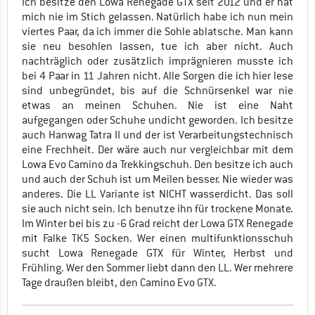
Ich besitze den Lowa Renegade GTX seit 2012 und er hat
mich nie im Stich gelassen. Natürlich habe ich nun mein
viertes Paar, da ich immer die Sohle ablatsche. Man kann
sie neu besohlen lassen, tue ich aber nicht. Auch
nachträglich oder zusätzlich imprägnieren musste ich
bei 4 Paar in 11 Jahren nicht. Alle Sorgen die ich hier lese
sind unbegründet, bis auf die Schnürsenkel war nie
etwas an meinen Schuhen. Nie ist eine Naht
aufgegangen oder Schuhe undicht geworden. Ich besitze
auch Hanwag Tatra II und der ist Verarbeitungstechnisch
eine Frechheit. Der wäre auch nur vergleichbar mit dem
Lowa Evo Camino da Trekkingschuh. Den besitze ich auch
und auch der Schuh ist um Meilen besser. Nie wieder was
anderes. Die LL Variante ist NICHT wasserdicht. Das soll
sie auch nicht sein. Ich benutze ihn für trockene Monate.
Im Winter bei bis zu -6 Grad reicht der Lowa GTX Renegade
mit Falke TK5 Socken. Wer einen multifunktionsschuh
sucht Lowa Renegade GTX für Winter, Herbst und
Frühling. Wer den Sommer liebt dann den LL. Wer mehrere
Tage draußen bleibt, den Camino Evo GTX.