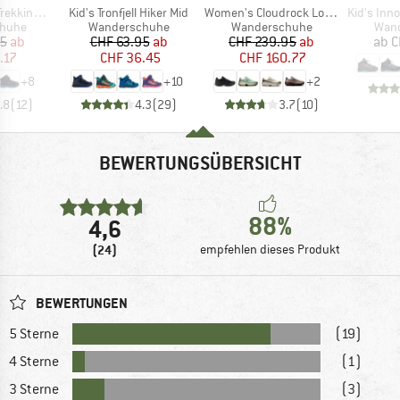
Artikel
Artikel
Artikel
s Waterproof
Kid's Tronfjell Hiker Mid
Women's Cloudrock Low WP
Kid's Innox 
ruppe
Produktgruppe
Produktgruppe
Prod
huhe
Wanderschuhe
Wanderschuhe
Wan
eis
duzierter Preis
Preis
reduzierter Preis
Preis
reduzierter Preis
95
ab
CHF 63.95
ab
CHF 239.95
ab
ab
C
.17
CHF 36.45
CHF 160.77
+
8
+
10
+
2
.8
(
12
)
4.3
(
29
)
3.7
(
10
)
BEWERTUNGSÜBERSICHT
88%
4,6
(24)
empfehlen dieses Produkt
BEWERTUNGEN
5 Sterne
(19)
4 Sterne
(1)
3 Sterne
(3)