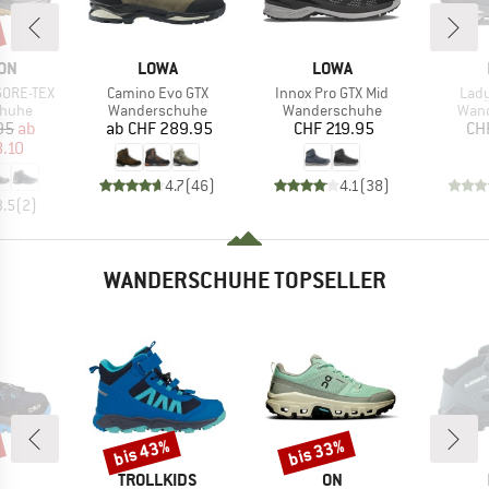
MARKE
MARKE
ON
LOWA
LOWA
Artikel
Artikel
Artik
 GORE-TEX
Camino Evo GTX
Innox Pro GTX Mid
Lady
ruppe
Produktgruppe
Produktgruppe
Prod
huhe
Wanderschuhe
Wanderschuhe
Wan
eis
duzierter Preis
Preis
Preis
95
ab
ab
CHF 289.95
CHF 219.95
CH
8.10
4.7
(
46
)
4.1
(
38
)
3.5
(
2
)
WANDERSCHUHE TOPSELLER
bis 43%
bis 33%
Rabatt
Rabatt
KE
MARKE
MARKE
TROLLKIDS
ON