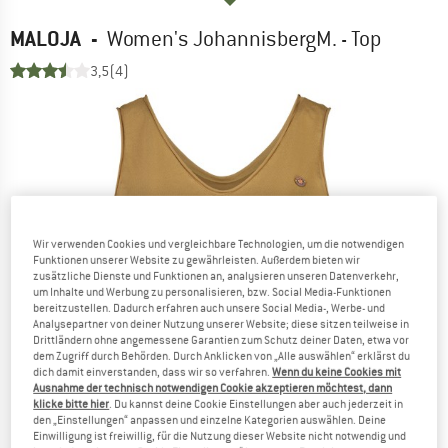
MALOJA
-
Women's JohannisbergM. - Top
3,5
(4)
Wir verwenden Cookies und vergleichbare Technologien, um die notwendigen
Funktionen unserer Website zu gewährleisten. Außerdem bieten wir
zusätzliche Dienste und Funktionen an, analysieren unseren Datenverkehr,
um Inhalte und Werbung zu personalisieren, bzw. Social Media-Funktionen
bereitzustellen. Dadurch erfahren auch unsere Social Media-, Werbe- und
Analysepartner von deiner Nutzung unserer Website; diese sitzen teilweise in
Drittländern ohne angemessene Garantien zum Schutz deiner Daten, etwa vor
dem Zugriff durch Behörden. Durch Anklicken von „Alle auswählen“ erklärst du
dich damit einverstanden, dass wir so verfahren.
Wenn du keine Cookies mit
Ausnahme der technisch notwendigen Cookie akzeptieren möchtest, dann
klicke bitte hier
. Du kannst deine Cookie Einstellungen aber auch jederzeit in
den „Einstellungen“ anpassen und einzelne Kategorien auswählen. Deine
Einwilligung ist freiwillig, für die Nutzung dieser Website nicht notwendig und