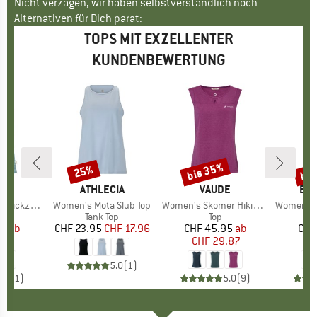
Nicht verzagen, wir haben selbstverständlich noch
Alternativen für Dich parat:
TOPS MIT EXZELLENTER
KUNDENBEWERTUNG
bis 35%
bis
25%
Rabatt
Rabatt
Raba
E
AZ
MARKE
ATHLECIA
MARKE
VAUDE
MA
EN
Zickzack
Artikel
Women's Mota Slub Top
Artikel
Women's Skomer Hiking Top
Artikel
Women's Regi
duktgruppe
Produktgruppe
Tank Top
Produktgruppe
Top
P
T
95
eis
duzierter Preis
ab
CHF 23.95
Preis
reduzierter Preis
CHF 17.96
CHF 45.95
Preis
reduzierter Preis
ab
CHF
.57
CHF 29.87
CH
5.0
(
1
)
5.0
(
1
)
5.0
(
9
)