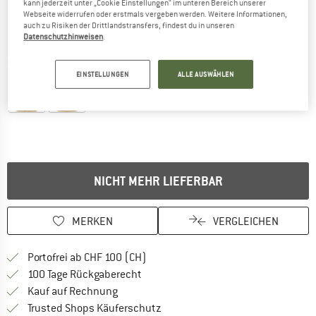
kann jederzeit unter „Cookie Einstellungen“ im unteren Bereich unserer
Webseite widerrufen oder erstmals vergeben werden. Weitere Informationen,
auch zu Risiken der Drittlandstransfers, findest du in unseren
Datenschutzhinweisen
.
Detailansichten
EINSTELLUNGEN
ALLE AUSWÄHLEN
NICHT MEHR LIEFERBAR
MERKEN
VERGLEICHEN
Finde mehr Informationen zu den Ver
Portofrei ab CHF 100 (CH)
Gehe hier zu den Rückgabe-Richtlinie
100 Tage Rückgaberecht
Finde die Zahlungs-Infos hier! Öffnet sich 
Kauf auf Rechnung
Finde alle Infos hier!
Trusted Shops Käuferschutz