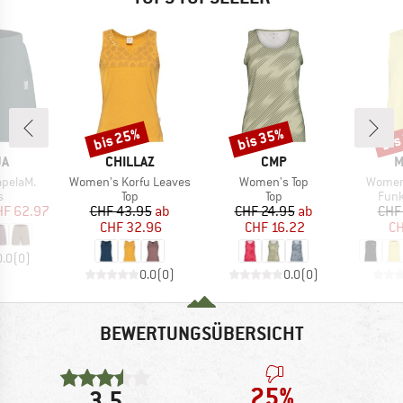
bis 25%
bis 35%
bis
Rabatt
Rabatt
Raba
E
MARKE
MARKE
M
JA
CHILLAZ
CMP
M
Artikel
Artikel
Artikel
pelaM.
Women's Korfu Leaves
Women's Top
Women
ktgruppe
Produktgruppe
Produktgruppe
Prod
s
Top
Top
Funk
eis
duzierter Preis
Preis
reduzierter Preis
Preis
reduzierter Preis
HF 62.97
CHF 43.95
ab
CHF 24.95
ab
CHF
CHF 32.96
CHF 16.22
CH
0.0
(
0
)
0.0
(
0
)
0.0
(
0
)
BEWERTUNGSÜBERSICHT
25%
3,5