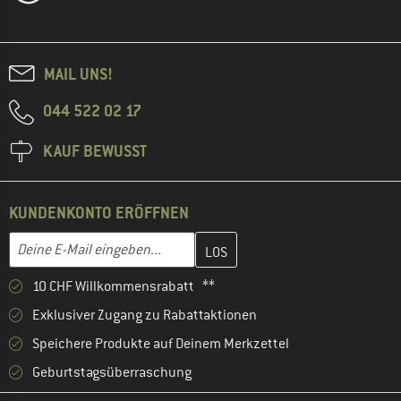
MAIL UNS!
044 522 02 17
KAUF BEWUSST
KUNDENKONTO ERÖFFNEN
Gib hier deine E-Mail-Adresse ein und erstelle im nächsten Schri
E-Mail-Adresse
10 CHF Willkommensrabatt **
Exklusiver Zugang zu Rabattaktionen
Speichere Produkte auf Deinem Merkzettel
Geburtstagsüberraschung