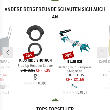
ANDERE BERGFREUNDE SCHAUTEN SICH AUCH
AN
25%
20%
Rabatt
Rabatt
MARKE
KIDS RIDE SHOTGUN
MARKE
MARKE
TURAL
BLUE ICE
CAFÉ 
Artikel
Step-Up Headset Spacer
Artikel
sy Bra
Harfang Tour Crampons
Preis
reduzierter Preis
CHF 9.85
CHF 7.39
tgruppe
Produktgruppe
P
BH
Steigeisen
V
eis
duzierter Preis
Preis
reduzierter Preis
95
ab
CHF 151.95
ab
C
.98
CHF 121.56
0.0
(
0
)
+
1
.4
(
10
)
0.0
(
0
)
TOPS TOPSELLER