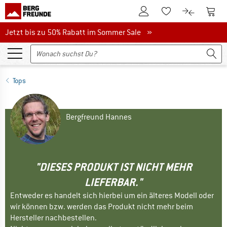
Zum Kundenkonto
Zum 
Zum Merkzettel.
Zum Produk
Jetzt bis zu 50% Rabatt im Sommer Sale
Jetzt bis zu 50% Rabatt im Sommer Sale »
Tops
Bergfreund Hannes
"DIESES PRODUKT IST NICHT MEHR
LIEFERBAR."
Entweder es handelt sich hierbei um ein älteres Modell oder
wir können bzw. werden das Produkt nicht mehr beim
Hersteller nachbestellen.