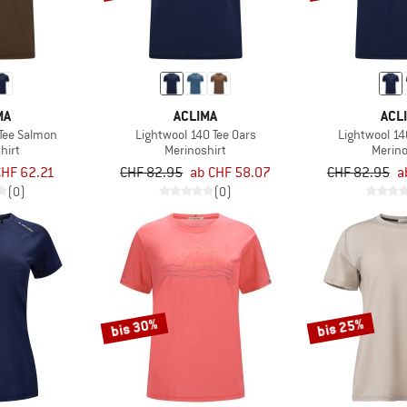
MA
ACLIMA
ACL
 Tee Salmon
Lightwool 140 Tee Oars
Lightwool 14
hirt
Merinoshirt
Merino
CHF 62.21
CHF 82.95
ab CHF 58.07
CHF 82.95
a
(0)
(0)
bis 30%
bis 25%