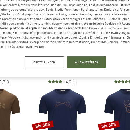
n Cookies und vergleichbare Technologien, um die notwendigen Funktionen unserer Website
n. Außerdem bieten wir zusätzliche Dienste und Funktionen an, analysieren unseren Datenv
Werbung zu personalisieren, bzw. Social Media-Funktionen bereitzustellen. Dadurch erfahren
bis 30%
bis 25%
, Werbe- und Analysepartner von deiner Nutzung unserer Website; diese sitzen teilweise in D
Garantien zum Schutz deiner Daten, etwa vor dem Zugriff durch Behörden. Durch Anklicken 
rklärst du dich damit einverstanden, dass wir so verfahren.
Wenn du keine Cookies mit Ausn
twendigen Cookie akzeptieren möchtest, dann klicke bitte hier
. Du kannst deine Cookie Eins
t in den „Einstellungen“ anpassen und einzelne Kategorien auswählen. Deine Einwilligung ist f
dieser Website nicht notwendig und kann jederzeit unter „Cookie Einstellungen“ im unteren B
errufen oder erstmals vergeben werden. Weitere Informationen, auch zu Risiken der Drittlan
n unseren
Datenschutzhinweisen
.
MA
ACLIMA
ACL
EINSTELLUNGEN
ALLE AUSWÄHLEN
180 Loose Fit Tee W
Women's Lightwool Classic Tee
Lightwool 180
hirt
Merinoshirt
Merino
HF 39.58
CHF 82.95
ab CHF 58.07
CHF 87.95
a
3,7
(3)
4,0
(1)
bis 30%
bis 30%