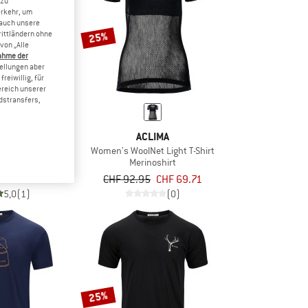
 zu
erkehr, um
 auch unsere
25%
rittländern ohne
von „Alle
ahme der
tellungen aber
reiwillig, für
ereich unserer
dstransfers,
IMA
ACLIMA
 Classic Tee
Women's WoolNet Light T-Shirt
shirt
Merinoshirt
b CHF 65.96
CHF 92.95
CHF 69.71
5,0
(1)
(0)
25%