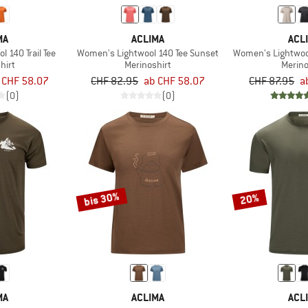
MA
ACLIMA
ACL
 140 Trail Tee
Women's Lightwool 140 Tee Sunset
Women's Lightwool
hirt
Merinoshirt
Merino
 CHF 58.07
CHF 82.95
ab CHF 58.07
CHF 87.95
a
(0)
(0)
bis 30%
20%
MA
ACLIMA
ACL