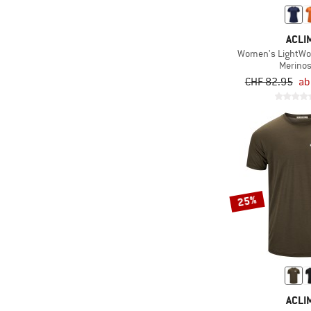
(38)
Icebreaker
ACLI
(1)
Ivanhoe of Sweden
Women's LightWool
(2)
Joha
Merinos
CHF 82.95
ab
(1)
Kari Traa
(11)
Löffler
(2)
Lundhags
(2)
Maloja
(2)
Mammut
(9)
Mons Royale
25%
(1)
Montura
(2)
Namuk
(5)
Norrøna
(3)
Odlo
ACLI
(20)
Ortovox