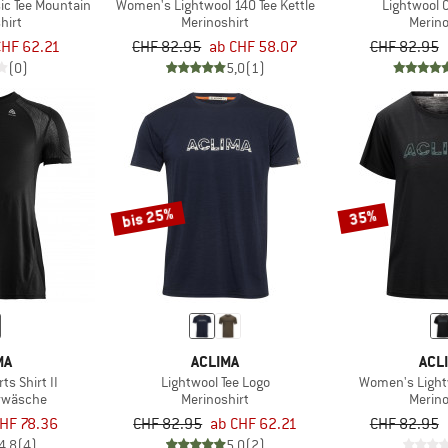
ic Tee Mountain
Women's Lightwool 140 Tee Kettle
Lightwool C
hirt
Merinoshirt
Merino
CHF 62.21
CHF 82.95
ab CHF 58.07
CHF 82.95
(0)
5,0
(1)
bis 25%
35%
MA
ACLIMA
ACL
ts Shirt II
Lightwool Tee Logo
Women's Light
rwäsche
Merinoshirt
Merino
HF 78.36
CHF 82.95
ab CHF 62.21
CHF 82.95
4,8
(4)
5,0
(2)