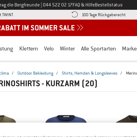
Ruf uns an unter
rag die Bergfreunde
|
044 522 02 17
FAQ & Hilfe
Bestellstatus
Finde die Zahlungs-Infos hier! Öffnet sich in einer Infobox
Gehe h
t TWINT
100 Tage Rückgaberecht
stung
Klettern
Velo
Winter
Alle Sportarten
Marke
clima
/
Outdoor Bekleidung
/
Shirts, Hemden & Longsleeves
/
Merin
RINOSHIRTS - KURZARM
(20)