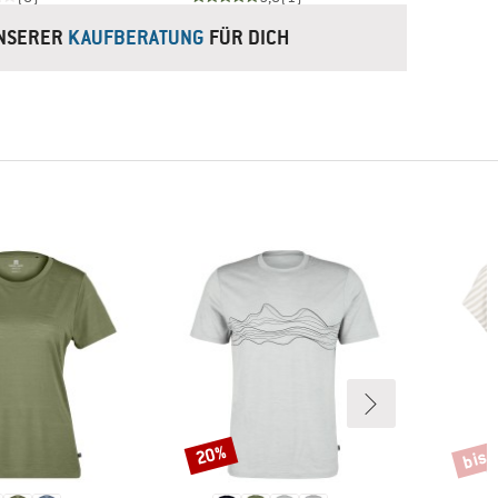
UNSERER
KAUFBERATUNG
FÜR DICH
bis 
20%
Rabatt
Rabat