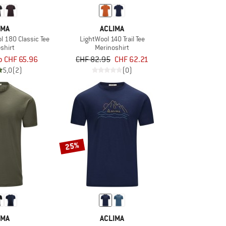
IMA
ACLIMA
 180 Classic Tee
LightWool 140 Trail Tee
shirt
Merinoshirt
b CHF 65.96
CHF 82.95
CHF 62.21
5,0
(2)
(0)
25%
IMA
ACLIMA