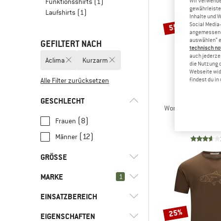
Funktionsshirts
(1)
Wir verwende
gewährleiste
Laufshirts
(1)
Inhalte und 
55%
Social Media-
angemessene 
auswählen“ e
GEFILTERT NACH
technisch no
auch jederzei
Aclima
Kurzarm
die Nutzung 
Webseite wid
Alle Filter zurücksetzen
findest du i
ACLI
GESCHLECHT
Women's Lightwool 
Merinos
(8)
Frauen
CHF 87.95
C
(12)
Männer
GRÖSSE
MARKE
1
XS
S
M
L
XL
EINSATZBEREICH
XXL
25%
EIGENSCHAFTEN
(12)
Alltag