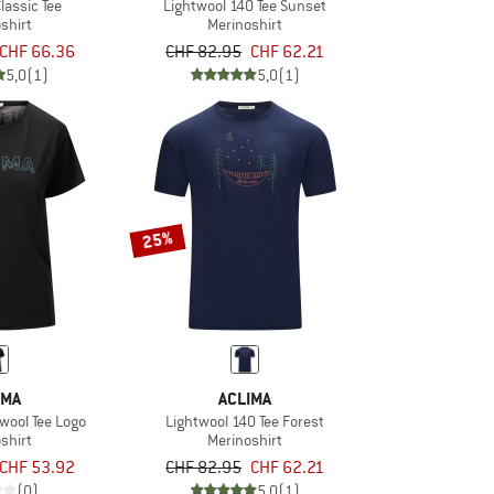
lassic Tee
Lightwool 140 Tee Sunset
shirt
Merinoshirt
CHF 66.36
CHF 82.95
CHF 62.21
5,0
(1)
5,0
(1)
25%
IMA
ACLIMA
wool Tee Logo
Lightwool 140 Tee Forest
shirt
Merinoshirt
CHF 53.92
CHF 82.95
CHF 62.21
(0)
5,0
(1)