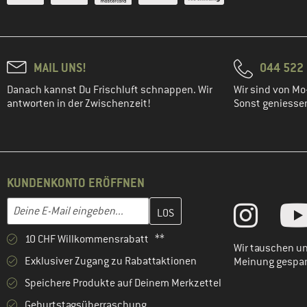
MAIL UNS!
044 522 
Danach kannst Du Frischluft schnappen. Wir
Wir sind von Mo-
antworten in der Zwischenzeit!
Sonst geniessen 
KUNDENKONTO ERÖFFNEN
Gib hier deine E-Mail-Adresse ein und erstelle im nächsten Schri
E-Mail-Adresse
10 CHF Willkommensrabatt **
Wir tauschen un
Exklusiver Zugang zu Rabattaktionen
Meinung gespa
Speichere Produkte auf Deinem Merkzettel
Geburtstagsüberraschung