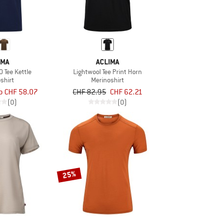
IMA
ACLIMA
0 Tee Kettle
Lightwool Tee Print Horn
shirt
Merinoshirt
b CHF 58.07
CHF 82.95
CHF 62.21
(0)
(0)
25%