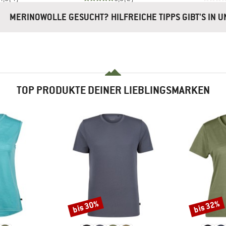
MERINOWOLLE GESUCHT? HILFREICHE TIPPS GIBT'S IN 
TOP PRODUKTE DEINER LIEBLINGSMARKEN
bis 30%
bis 32%
Rabatt
Rabatt