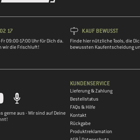
02 17
KAUF BEWUSST
Fr 09:00-17:00 Uhr für Dich da.
Finde hier nützliche Tools, die Dic
wir die Frischluft!
bewussten Kaufentscheidung un
KUNDENSERVICE
Lieferung & Zahlung
tt dein Kundenkonto
Bestellstatus
FAQs & Hilfe
s gerne aus - Wir sind auf Deine
Kontakt
nnt!
Rückgabe
Produktreklamation
|
AGB
Datenschutz