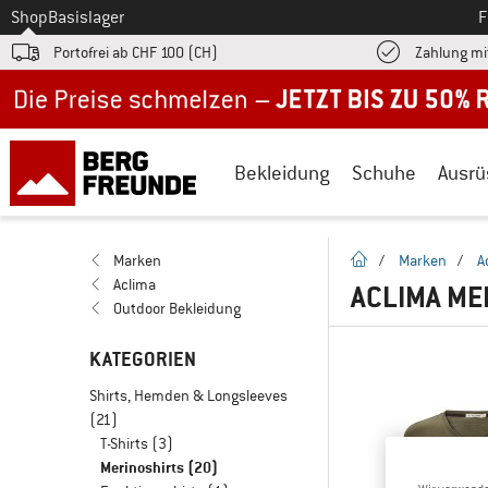
Zum
Shop
Basislager
F
Portofrei ab CHF 100 (CH)
Zahlung mi
Jetzt bis zu 50% Rabatt im Sommer Sale
Bekleidung
Schuhe
Ausrü
Startseite
Marken
/
Marken
/
A
Aclima
ACLIMA ME
Outdoor Bekleidung
KATEGORIEN
Shirts, Hemden & Longsleeves
(21)
T-Shirts
(3)
Merinoshirts
(20)