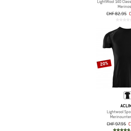
LightWool 140 Class
Merinos
(6)
Patagonia
CHF 82.95
(2)
Peak Performance
(1)
Rab
(4)
Salewa
(1)
Scott
(13)
Smartwool
20%
(50)
Stoic
(95)
super.natural
(2)
Trollkids
(7)
Vaude
ACLI
Lightwool Spor
Merinounte
CHF 97.95
C