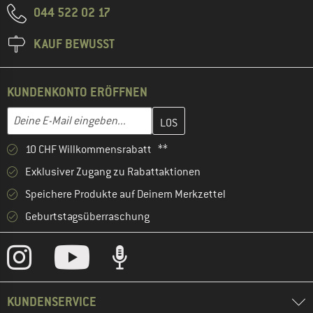
044 522 02 17
KAUF BEWUSST
KUNDENKONTO ERÖFFNEN
Gib hier deine E-Mail-Adresse ein und erstelle im nächsten Schri
Deine E-Mail eingeben...
10 CHF Willkommensrabatt **
Exklusiver Zugang zu Rabattaktionen
Speichere Produkte auf Deinem Merkzettel
Geburtstagsüberraschung
KUNDENSERVICE