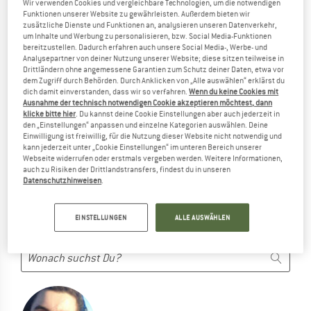
Wir verwenden Cookies und vergleichbare Technologien, um die notwendigen
VON KUPILKA IM SORTIMENT...
Funktionen unserer Website zu gewährleisten. Außerdem bieten wir
zusätzliche Dienste und Funktionen an, analysieren unseren Datenverkehr,
...aber wir können Alternativen bieten. Damit Du diese
um Inhalte und Werbung zu personalisieren, bzw. Social Media-Funktionen
schnell findest, kannst Du eine der folgenden Möglichkeiten
bereitzustellen. Dadurch erfahren auch unsere Social Media-, Werbe- und
Analysepartner von deiner Nutzung unserer Website; diese sitzen teilweise in
nutzen:
Drittländern ohne angemessene Garantien zum Schutz deiner Daten, etwa vor
dem Zugriff durch Behörden. Durch Anklicken von „Alle auswählen“ erklärst du
Wir lassen Dich natürlich nicht hängen! Nutze einfach eine
dich damit einverstanden, dass wir so verfahren.
Wenn du keine Cookies mit
Ausnahme der technisch notwendigen Cookie akzeptieren möchtest, dann
der folgenden Möglichkeiten:
klicke bitte hier
. Du kannst deine Cookie Einstellungen aber auch jederzeit in
den „Einstellungen“ anpassen und einzelne Kategorien auswählen. Deine
Einwilligung ist freiwillig, für die Nutzung dieser Website nicht notwendig und
TIPPS ZUR SUCHE
kann jederzeit unter „Cookie Einstellungen“ im unteren Bereich unserer
Probier folgendes:
Webseite widerrufen oder erstmals vergeben werden. Weitere Informationen,
auch zu Risiken der Drittlandstransfers, findest du in unseren
Datenschutzhinweisen
.
Schreibweise überprüfen
anderer/allgemeinerer Begriff
weniger Suchbegriffe
EINSTELLUNGEN
ALLE AUSWÄHLEN
suche nach der Marke