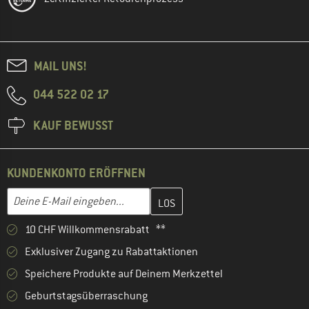
MAIL UNS!
044 522 02 17
KAUF BEWUSST
KUNDENKONTO ERÖFFNEN
Gib hier deine E-Mail-Adresse ein und erstelle im nächsten Schri
E-Mail-Adresse
10 CHF Willkommensrabatt **
Exklusiver Zugang zu Rabattaktionen
Speichere Produkte auf Deinem Merkzettel
Geburtstagsüberraschung