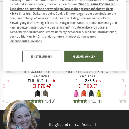
dich damit einverstanden, dass wir so verfahren.
Wenn du keine Cookies mit
Ausnahme der technisch notwendigen Cookie akzeptieren möchtest, dann
TOP PRODUKTE DEINER LIEBLINGSMARKEN
klicke bitte hier
. Du kannst deine Cookie Einstellungen aber auch jederzeit in
den „Einstellungen“ anpassen und einzelne Kategorien auswählen. Deine
Einwilligung ist freiwillig, für die Nutzung dieser Website nicht notwendig und
kann jederzeit unter „Cookie Einstellungen“ im unteren Bereich unserer
Webseite widerrufen oder erstmals vergeben werden. Weitere Informationen,
auch zu Risiken der Drittlandstransfers, findest du in unseren
Datenschutzhinweisen
.
bis 53%
bis 30%
bis
Rabatt
Rabatt
Raba
EINSTELLUNGEN
ALLE AUSWÄHLEN
E
MARKE
MARKE
C
GONSO
GONSO
Artikel
Artikel
Artikel
mo Jacket
Trail Jacket Primaloft
Women's Save Jacket Essential
Women's Adventu
tgruppe
Produktgruppe
Produktgruppe
P
ke
Velojacke
Velojacke
V
eis
duzierter Preis
Preis
reduzierter Preis
Preis
reduzierter Preis
95
ab
CHF 166.95
ab
CHF 127.95
ab
CHF 
.00
CHF 78.47
CHF 89.57
CH
5.0
(
1
)
4.7
(
3
)
4.0
(
4
)
Bergfreundin Lisa - Versand