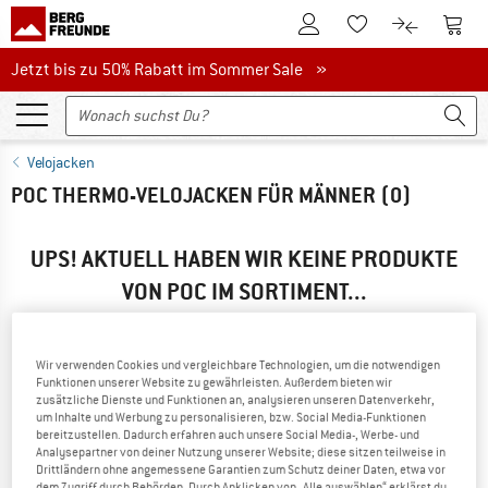
Zum Kundenkonto
Zum 
Zum Merkzettel.
Zum Produk
Jetzt bis zu 50% Rabatt im Sommer Sale
Jetzt bis zu 50% Rabatt im Sommer Sale »
Velojacken
POC THERMO-VELOJACKEN FÜR MÄNNER
(0)
UPS! AKTUELL HABEN WIR KEINE PRODUKTE
VON POC IM SORTIMENT...
...aber wir können Alternativen bieten. Damit Du diese
schnell findest, kannst Du eine der folgenden Möglichkeiten
nutzen:
Wir verwenden Cookies und vergleichbare Technologien, um die notwendigen
Funktionen unserer Website zu gewährleisten. Außerdem bieten wir
zusätzliche Dienste und Funktionen an, analysieren unseren Datenverkehr,
» Gehe zurück zur vorherigen Seite
und versuche es mit
um Inhalte und Werbung zu personalisieren, bzw. Social Media-Funktionen
weniger Filterwerten.
bereitzustellen. Dadurch erfahren auch unsere Social Media-, Werbe- und
Analysepartner von deiner Nutzung unserer Website; diese sitzen teilweise in
Drittländern ohne angemessene Garantien zum Schutz deiner Daten, etwa vor
dem Zugriff durch Behörden. Durch Anklicken von „Alle auswählen“ erklärst du