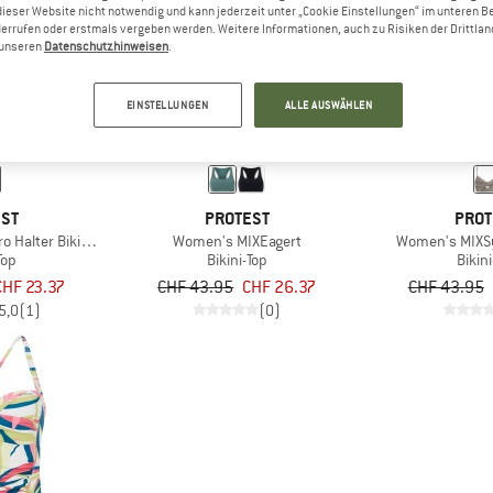
dieser Website nicht notwendig und kann jederzeit unter „Cookie Einstellungen“ im unteren B
errufen oder erstmals vergeben werden. Weitere Informationen, auch zu Risiken der Drittlan
n unseren
Datenschutzhinweisen
.
40%
40%
EINSTELLUNGEN
ALLE AUSWÄHLEN
EST
PROTEST
PROT
 Halter Bikini Top
Women's MIXEagert
Women's MIXSy
Top
Bikini-Top
Bikin
CHF 23.37
CHF 43.95
CHF 26.37
CHF 43.95
5,0
(1)
(0)