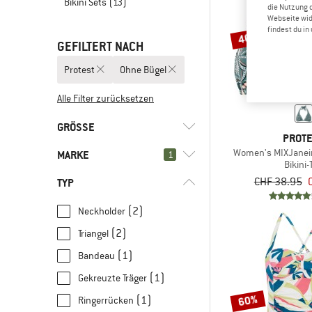
Bikini Sets
(13)
die Nutzung 
Webseite wid
findest du i
40%
GEFILTERT NACH
Protest
Ohne Bügel
Alle Filter zurücksetzen
GRÖSSE
PROT
Women's MIXJaneiro
MARKE
1
XS
S
M
L
XL
Bikini-
CHF 38.95
TYP
(2)
Neckholder
(2)
Triangel
(5)
Protest
(1)
Bandeau
(1)
Arena
(1)
Gekreuzte Träger
(1)
Banana Moon
60%
(1)
Ringerrücken
(9)
Barts