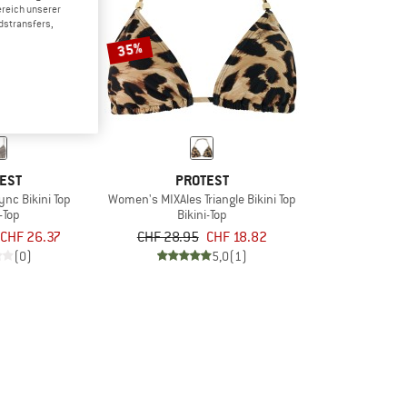
ereich unserer
dstransfers,
35%
EST
PROTEST
nc Bikini Top
Women's MIXAles Triangle Bikini Top
i-Top
Bikini-Top
CHF 26.37
CHF 28.95
CHF 18.82
(0)
5,0
(1)