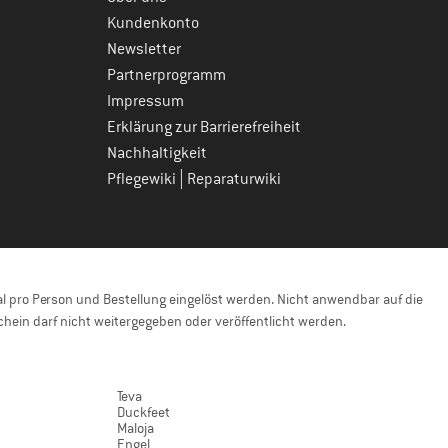
Kundenkonto
Newsletter
Partnerprogramm
Impressum
Erklärung zur Barrierefreiheit
Nachhaltigkeit
|
Pflegewiki
Reparaturwiki
 pro Person und Bestellung eingelöst werden. Nicht anwendbar auf die
hein darf nicht weitergegeben oder veröffentlicht werden.
Teva
Duckfeet
Maloja
Engel