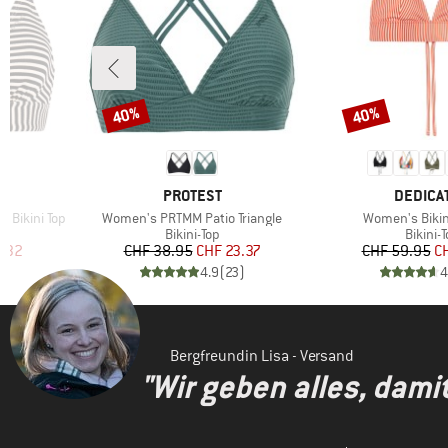
(8)
Seafolly
(2)
Volcom
(2)
Watercult
40%
40%
Rabatt
Rabatt
MARKE
MARKE
PROTEST
DEDICA
Artikel
Artikel
 Bikini Top
Women's PRTMM Patio Triangle
Women's Bikini
ppe
Produktgruppe
Produk
Bikini-Top
Bikini-
rter Preis
Preis
reduzierter Preis
Pr
re
.32
CHF 38.95
CHF 23.37
CHF 59.95
C
)
4.9
(
23
)
4
Bergfreundin Lisa - Versand
"Wir geben alles, dami