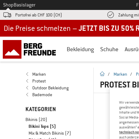
Zum
Shop
Basislager
F
Portofrei ab CHF 100 (CH)
Zahlung mi
Jetzt bis zu 50% Rabatt im Sommer Sale
Bekleidung
Schuhe
Ausrü
Startseite
Marken
/
Marken
/
P
Protest
PROTEST BI
Outdoor Bekleidung
Bademode
Wir verwende
gewährleiste
KATEGORIEN
Inhalte und 
Social Media-
Bikinis
(20)
angemessene 
Bikini Tops
(5)
auswählen“ e
technisch no
Mix & Match Bikinis
(7)
auch jederzei