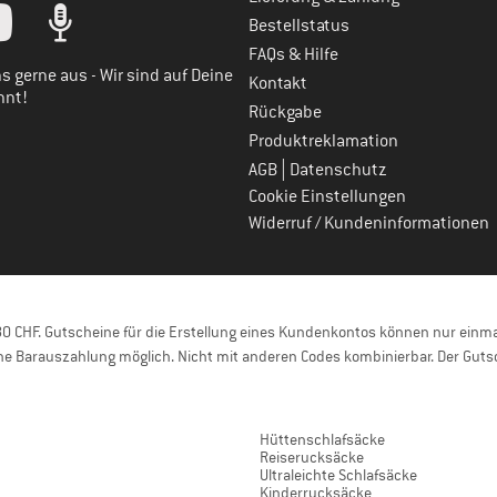
tt dein Kundenkonto
Bestellstatus
FAQs & Hilfe
s gerne aus - Wir sind auf Deine
Kontakt
nnt!
Rückgabe
Produktreklamation
|
AGB
Datenschutz
Cookie Einstellungen
Widerruf / Kundeninformationen
 CHF. Gutscheine für die Erstellung eines Kundenkontos können nur einmal
e Barauszahlung möglich. Nicht mit anderen Codes kombinierbar. Der Gutsc
Hüttenschlafsäcke
Reiserucksäcke
Ultraleichte Schlafsäcke
Kinderrucksäcke