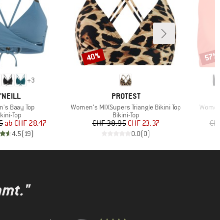
40%
57%
Rabatt
Rabat
+
3
ARKE
MARKE
'NEILL
PROTEST
Artikel
Artikel
's Baay Top
Women's MIXSupers Triangle Bikini Top
Women'
roduktgruppe
Produktgruppe
kini-Top
Bikini-Top
Preis
reduzierter Preis
Preis
reduzierter Preis
5
ab
CHF 28.47
CHF 38.95
CHF 23.37
CH
4.5
(
19
)
0.0
(
0
)
mmt."