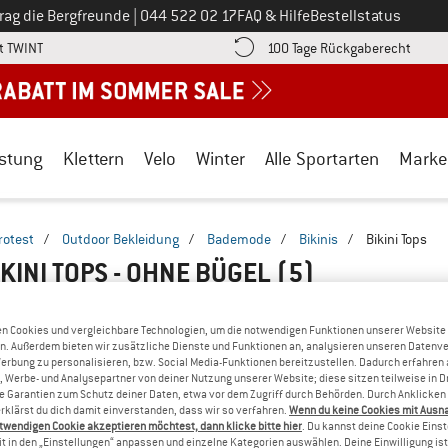
Ruf uns an unter
rag die Bergfreunde
|
044 522 02 17
FAQ & Hilfe
Bestellstatus
Finde die Zahlungs-Infos hier! Öffnet sich in einer Infobox
Gehe h
t TWINT
100 Tage Rückgaberecht
stung
Klettern
Velo
Winter
Alle Sportarten
Marke
rotest
/
Outdoor Bekleidung
/
Bademode
/
Bikinis
/
Bikini Tops
KINI TOPS - OHNE BÜGEL
(5)
n Cookies und vergleichbare Technologien, um die notwendigen Funktionen unserer Website
n. Außerdem bieten wir zusätzliche Dienste und Funktionen an, analysieren unseren Datenv
Werbung zu personalisieren, bzw. Social Media-Funktionen bereitzustellen. Dadurch erfahren
, Werbe- und Analysepartner von deiner Nutzung unserer Website; diese sitzen teilweise in D
Garantien zum Schutz deiner Daten, etwa vor dem Zugriff durch Behörden. Durch Anklicken 
rklärst du dich damit einverstanden, dass wir so verfahren.
Wenn du keine Cookies mit Ausn
twendigen Cookie akzeptieren möchtest, dann klicke bitte hier
. Du kannst deine Cookie Eins
t in den „Einstellungen“ anpassen und einzelne Kategorien auswählen. Deine Einwilligung ist f