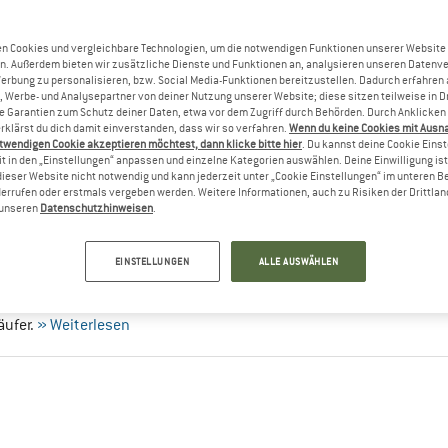
n Cookies und vergleichbare Technologien, um die notwendigen Funktionen unserer Website
n. Außerdem bieten wir zusätzliche Dienste und Funktionen an, analysieren unseren Datenv
Werbung zu personalisieren, bzw. Social Media-Funktionen bereitzustellen. Dadurch erfahren
, Werbe- und Analysepartner von deiner Nutzung unserer Website; diese sitzen teilweise in D
Garantien zum Schutz deiner Daten, etwa vor dem Zugriff durch Behörden. Durch Anklicken 
rklärst du dich damit einverstanden, dass wir so verfahren.
Wenn du keine Cookies mit Ausn
twendigen Cookie akzeptieren möchtest, dann klicke bitte hier
. Du kannst deine Cookie Eins
t in den „Einstellungen“ anpassen und einzelne Kategorien auswählen. Deine Einwilligung ist f
opo Athletic
dieser Website nicht notwendig und kann jederzeit unter „Cookie Einstellungen“ im unteren B
errufen oder erstmals vergeben werden. Weitere Informationen, auch zu Risiken der Drittlan
n unseren
Datenschutzhinweisen
.
ETIC – NATÜRLICHES LAUFGEFÜHL UND
biniert funktionelle ausgestattete Laufschuhe mit einem besonde
EINSTELLUNGEN
ALLE AUSWÄHLEN
ärtes Ziel des amerikanischen Firmengründers Tony Post ist dabei
gefühl der Welt anzubieten. Ob Running, Jogging oder Trailrunning 
ufer.
» Weiterlesen