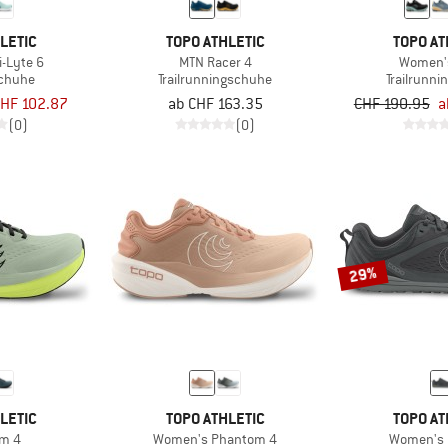
LETIC
TOPO ATHLETIC
TOPO AT
i-Lyte 6
MTN Racer 4
Women's
chuhe
Trailrunningschuhe
Trailrunn
HF 102.87
ab CHF 163.35
CHF 190.95
a
(0)
(0)
29%
LETIC
TOPO ATHLETIC
TOPO AT
m 4
Women's Phantom 4
Women's 