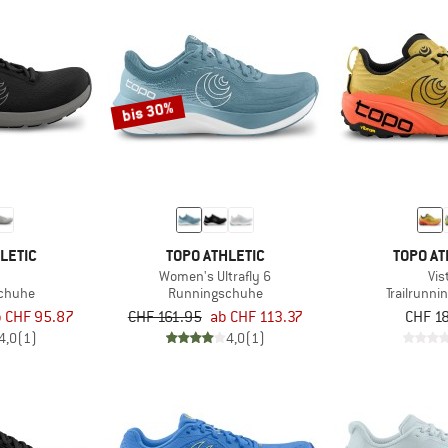
bis 30%
LETIC
TOPO ATHLETIC
TOPO AT
Women's Ultrafly 6
Vis
chuhe
Runningschuhe
Trailrunn
b CHF 95.87
CHF 161.95
ab CHF 113.37
CHF 1
4,0
(1)
4,0
(1)