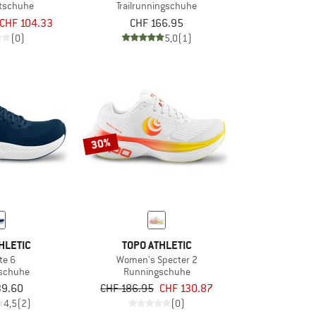
rtschuhe
Trailrunningschuhe
CHF 104.33
CHF 166.95
(0)
5,0
(1)
30%
HLETIC
TOPO ATHLETIC
yte 6
Women's Specter 2
schuhe
Runningschuhe
39.60
CHF 186.95
CHF 130.87
4,5
(2)
(0)