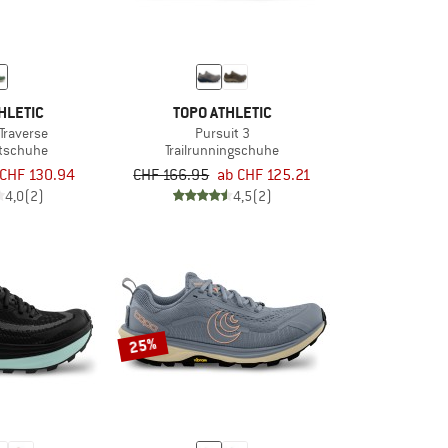
HLETIC
TOPO ATHLETIC
Traverse
Pursuit 3
rtschuhe
Trailrunningschuhe
CHF 130.94
CHF 166.95
ab CHF 125.21
4,0
(2)
4,5
(2)
25%