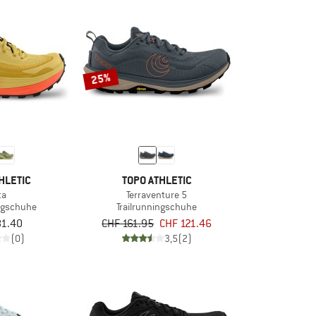
25%
HLETIC
TOPO ATHLETIC
ta
Terraventure 5
ingschuhe
Trailrunningschuhe
81.40
CHF 161.95
CHF 121.46
(0)
3,5
(2)