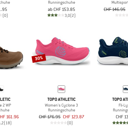
chuhe
Runningschuhe
Multispo
1.95
ab CHF 153.85
CHF 146.95
(0)
3,0
(2)
30%
LETIC
TOPO ATHLETIC
TOPO AT
re 2 WP
Women's Cyclone 3
Fli-L
chuhe
Runningschuhe
Running
HF 161.96
CHF 176.95
CHF 123.87
CHF 1
4,2
(18)
(0)