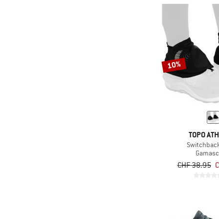
10%
TOPO ATH
Switchback
Gamasc
CHF 38.95
C