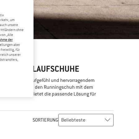
 zu
erkehr, um
 auch unsere
rittländern ohne
von „Alle
ahme der
tellungen aber
reiwillig, für
ereich unserer
dstransfers,
 BEQUEME LAUFSCHUHE
rs natürlichen Laufgefühl und hervorragendem
 nicht weniger, als den Runningschuh mit dem
– Topo Athletic bietet die passende Lösung für
SORTIERUNG