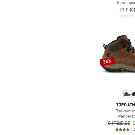
Runnings
CHF 16
25%
TOPO ATH
Trailventu
Wanders
CHF 215.95
C