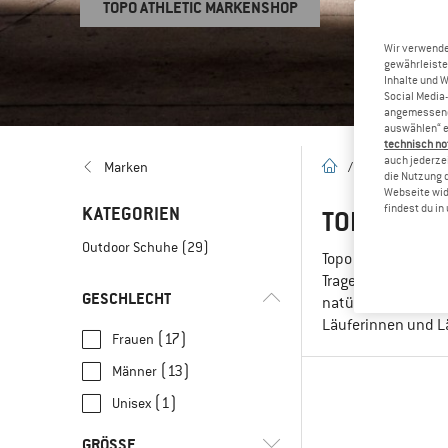
TOPO ATHLETIC MARKENSHOP
Wir verwende
gewährleiste
Inhalte und 
Social Media-
angemessene 
auswählen“ e
technisch no
auch jederzei
Startseite
Marken
/
Marken
/
T
die Nutzung 
Webseite wid
findest du i
KATEGORIEN
TOPO ATHL
Outdoor Schuhe
(29)
Topo Athletic kom
Tragekomfort. Erkl
GESCHLECHT
natürlichsten Lauf
Läuferinnen und Lä
(17)
Frauen
(13)
Männer
(1)
Unisex
GRÖSSE