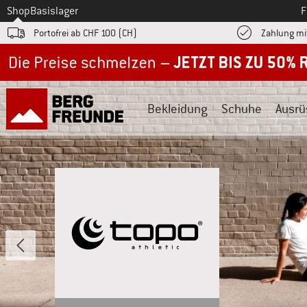
Zum
Shop
Basislager
F
Portofrei ab CHF 100 (CH)
Zahlung mi
Jetzt bis zu 50% Rabatt im Sommer Sale
Bekleidung
Schuhe
Ausrü