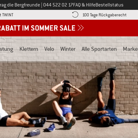
Ruf uns an unter
rag die Bergfreunde
|
044 522 02 17
FAQ & Hilfe
Bestellstatus
Finde die Zahlungs-Infos hier! Öffnet sich in einer Infobox
Gehe h
t TWINT
100 Tage Rückgaberecht
stung
Klettern
Velo
Winter
Alle Sportarten
Marke