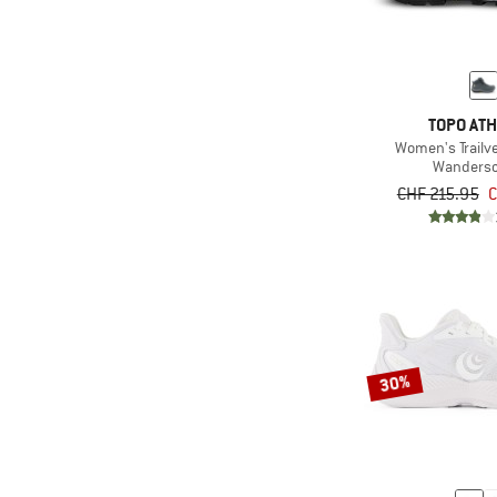
TOPO ATH
Women's Trailv
Wanders
CHF 215.95
C
30%