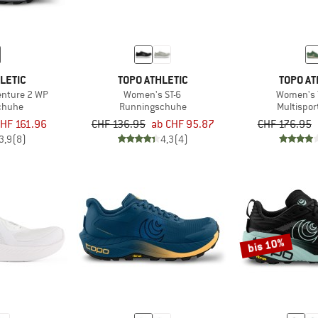
LETIC
TOPO ATHLETIC
TOPO AT
enture 2 WP
Women's ST-6
Women's 
chuhe
Runningschuhe
Multispo
HF 161.96
CHF 136.95
ab CHF 95.87
CHF 176.95
3,9
(8)
4,3
(4)
bis 10%