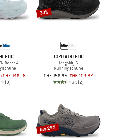
30%
HLETIC
TOPO ATHLETIC
N Racer 4
Magnifly 6
ingschuhe
Runningschuhe
b CHF 146.16
CHF 156.95
CHF 109.87
(0)
3,5
(2)
bis 25%