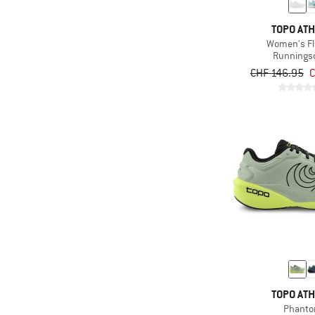
TOPO ATH
Women's Fl
Runnings
CHF 146.95
C
TOPO ATH
Phanto