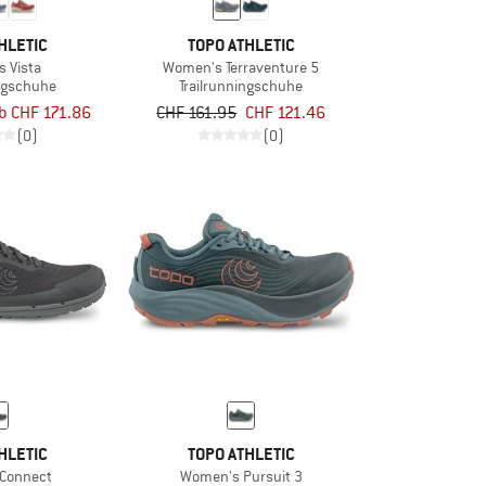
HLETIC
TOPO ATHLETIC
 Vista
Women's Terraventure 5
ingschuhe
Trailrunningschuhe
b CHF 171.86
CHF 161.95
CHF 121.46
(0)
(0)
HLETIC
TOPO ATHLETIC
Connect
Women's Pursuit 3