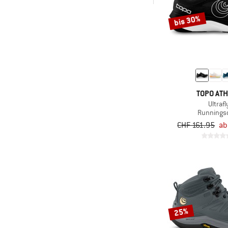
-
& mehr
bis 30%
& mehr
Nur rabattierte Produkte
TOPO ATH
Ultrafl
Runnings
CHF 161.95
ab
25%