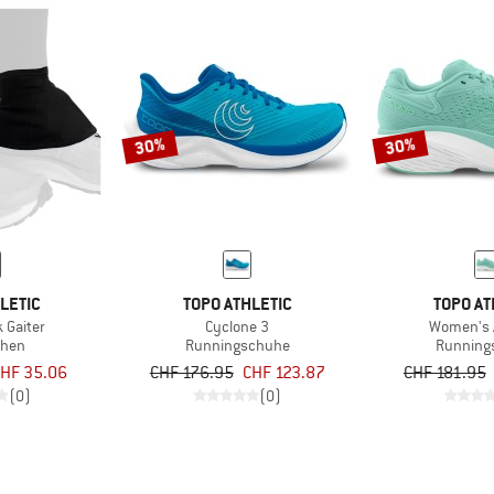
30%
30%
LETIC
TOPO ATHLETIC
TOPO AT
 Gaiter
Cyclone 3
Women's 
hen
Runningschuhe
Running
HF 35.06
CHF 176.95
CHF 123.87
CHF 181.95
(0)
(0)