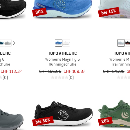
bis 15%
30%
LETIC
TOPO ATHLETIC
TOPO AT
y 6
Women's Magnifly 6
Women's MT
chuhe
Runningschuhe
Trailrunn
 CHF 113.37
CHF 156.95
CHF 109.87
CHF 171.95
a
(0)
(0)
bis 30%
26%