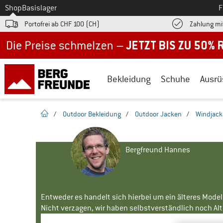
Zum
Shop
Basislager
F
Portofrei ab CHF 100 (CH)
Zahlung mi
Jetzt bis zu 50% Rabatt im Sommer Sale
Bekleidung
Schuhe
Ausrü
Startseite
/
Outdoor Bekleidung
/
Outdoor Jacken
/
Windjac
Bergfreund Hannes
Entweder es handelt sich hierbei um ein älteres Mode
Nicht verzagen, wir haben selbstverständlich noch Alte