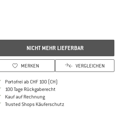
NICHT MEHR LIEFERBAR
MERKEN
VERGLEICHEN
Finde mehr Informationen zu den Versan
Portofrei ab CHF 100 (CH)
Gehe hier zu den Rückgabe-Richtlinien Öf
100 Tage Rückgaberecht
Finde die Zahlungs-Infos hier! Öffnet sich in 
Kauf auf Rechnung
Finde alle Infos hier!
Trusted Shops Käuferschutz