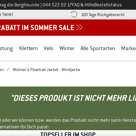
Ruf uns an unter
rag die Bergfreunde
|
044 522 02 17
FAQ & Hilfe
Bestellstatus
Finde die Zahlungs-Infos hier! Öffnet sich in einer Infobox
Gehe h
t TWINT
100 Tage Rückgaberecht
stung
Klettern
Velo
Winter
Alle Sportarten
Marke
ken
/
Women's Flowtrail Jacket - Windjacke
"DIESES PRODUKT IST NICHT MEHR L
ll oder wir können bzw. werden das Produkt nicht mehr beim Herste
rnativen für Dich parat:
TOPSELLER IM SHOP