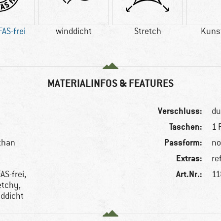
AS-frei
winddicht
Stretch
Kuns
MATERIALINFOS & FEATURES
Verschluss:
du
Taschen:
1 
Passform:
than
no
Extras:
re
Art.Nr.:
AS-frei,
11
etchy,
ddicht