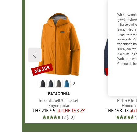
Wir verwende
gewährleiste
Inhalte und 
Social Media-
angemessene 
auswählen“ e
technisch no
auch jederzei
die Nutzung 
Webseite wid
findest du i
bis 30%
bis 32%
Rabatt
Rabatt
+
8
MARKE
PATAGONIA
MARKE
PATAGO
Artikel
Torrentshell 3L Jacket
Artikel
Retro Pile 
Produktgruppe
Regenjacke
Produkt
Fleeceja
CHF 218.95
ab
Preis
reduzierter Preis
CHF 153.27
CHF 158.95
ab
Pr
re
4.7
(
79
)
4