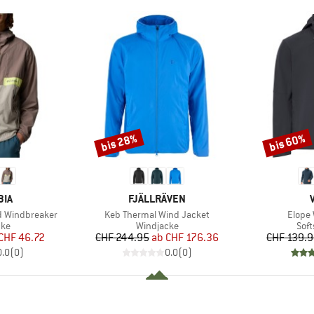
bis 28%
bis 60%
Rabatt
Rabatt
MARKE
BIA
FJÄLLRÄVEN
Artikel
Artikel
d Windbreaker
Keb Thermal Wind Jacket
Elope 
tgruppe
Produktgruppe
Pro
cke
Windjacke
Soft
eis
duzierter Preis
Preis
reduzierter Preis
CHF 46.72
CHF 244.95
ab
CHF 176.36
CHF 139.
0.0
(
0
)
0.0
(
0
)