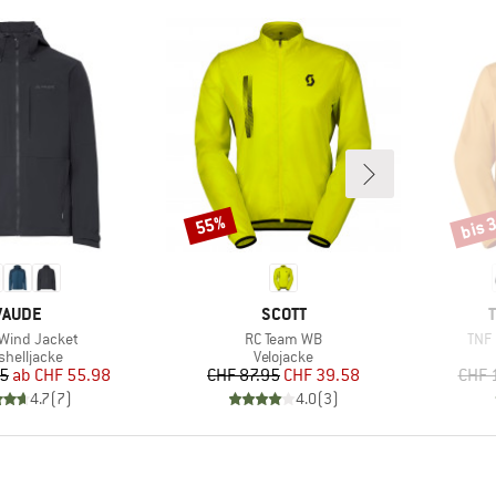
bis 
55%
Rabatt
Rabat
MARKE
MARKE
VAUDE
SCOTT
Artikel
Artik
Wind Jacket
RC Team WB
TNF 
duktgruppe
Produktgruppe
shelljacke
Velojacke
Preis
reduzierter Preis
Preis
reduzierter Preis
95
ab
CHF 55.98
CHF 87.95
CHF 39.58
CHF 
4.7
(
7
)
4.0
(
3
)