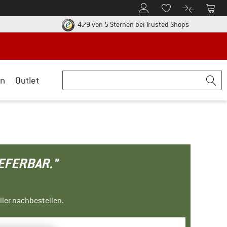
Zum Kundenkonto
Zum 
Zum Merkzettel.
Zum Produk
ier zu den Rückgabe-Richtlinien Öffnet sich in einer Infobox
Finde alle In
4.79 von 5 Sternen
bei Trusted Shops
n
Outlet
IEFERBAR."
ller nachbestellen.