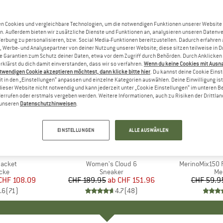
n Cookies und vergleichbare Technologien, um die notwendigen Funktionen unserer Website
n. Außerdem bieten wir zusätzliche Dienste und Funktionen an, analysieren unseren Datenv
Werbung zu personalisieren, bzw. Social Media-Funktionen bereitzustellen. Dadurch erfahren
, Werbe- und Analysepartner von deiner Nutzung unserer Website; diese sitzen teilweise in D
Garantien zum Schutz deiner Daten, etwa vor dem Zugriff durch Behörden. Durch Anklicken 
rklärst du dich damit einverstanden, dass wir so verfahren.
Wenn du keine Cookies mit Ausn
twendigen Cookie akzeptieren möchtest, dann klicke bitte hier
. Du kannst deine Cookie Eins
t in den „Einstellungen“ anpassen und einzelne Kategorien auswählen. Deine Einwilligung ist f
dieser Website nicht notwendig und kann jederzeit unter „Cookie Einstellungen“ im unteren B
errufen oder erstmals vergeben werden. Weitere Informationen, auch zu Risiken der Drittlan
n unseren
Datenschutzhinweisen
.
bis 20%
bis 55%
Rabatt
Rabatt
EINSTELLUNGEN
ALLE AUSWÄHLEN
+
1
+
9
NIA
MARKE
ON
MA
HEB
Jacket
Artikel
Women's Cloud 6
Artikel
MerinoMix150 P
gruppe
cke
Produktgruppe
Sneaker
Pr
Me
eis
duzierter Preis
CHF 108.09
CHF 189.95
ab
Preis
reduzierter Preis
CHF 151.96
CHF 59.9
.6
(
71
)
4.7
(
48
)