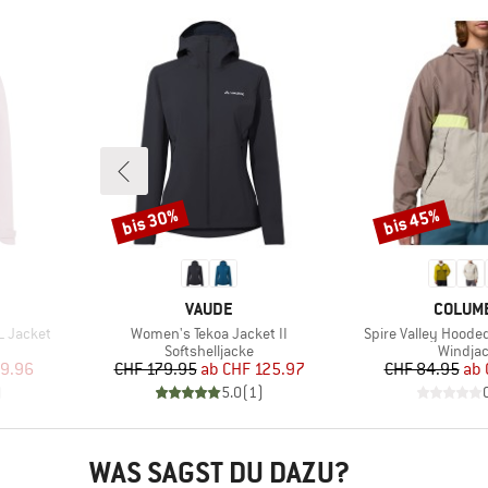
bis 30%
bis 45%
Rabatt
Rabatt
MARKE
MARKE
VAUDE
COLUM
Artikel
Artikel
L Jacket
Women's Tekoa Jacket II
Spire Valley Hoode
pe
Produktgruppe
Produk
Softshelljacke
Windja
rter Preis
Preis
reduzierter Preis
Pr
re
9.96
CHF 179.95
ab
CHF 125.97
CHF 84.95
ab
)
5.0
(
1
)
WAS SAGST DU DAZU?