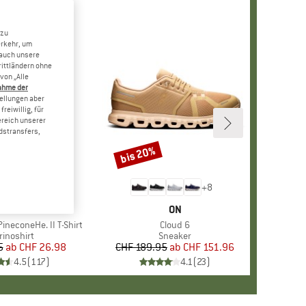
 zu
erkehr, um
 auch unsere
rittländern ohne
von „Alle
ahme der
tellungen aber
reiwillig, für
ereich unserer
dstransfers,
bis 20%
Rabatt
+
4
+
8
RKE
ER PEAK
MARKE
ON
ineconeHe. II T-Shirt
Artikel
Cloud 6
oduktgruppe
rinoshirt
Produktgruppe
Sneaker
5
ab
Preis
reduzierter Preis
CHF 26.98
CHF 189.95
ab
Preis
reduzierter Preis
CHF 151.96
4.5
(
117
)
4.1
(
23
)