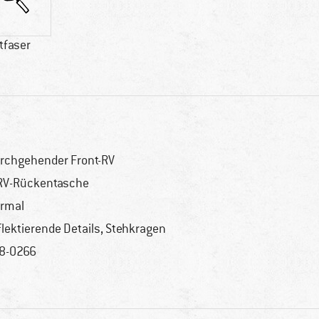
tfaser
rchgehender Front-RV
RV-Rückentasche
rmal
flektierende Details, Stehkragen
8-0266