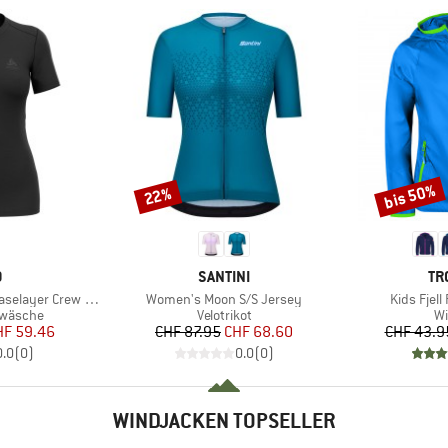
bis 50%
22%
Rabatt
Rabatt
KE
MARKE
MA
O
SANTINI
TR
Artikel
Artikel
yer Crew Neck S/S
Women's Moon S/S Jersey
Kids Fjel
ppe
Produktgruppe
Pr
rwäsche
Velotrikot
Wi
eis
duzierter Preis
Preis
reduzierter Preis
HF 59.46
CHF 87.95
CHF 68.60
CHF 43.9
0.0
(
0
)
0.0
(
0
)
WINDJACKEN TOPSELLER