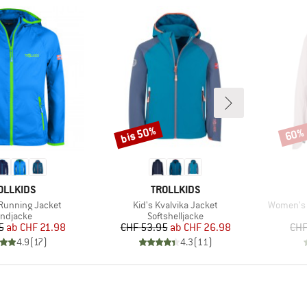
bis 50%
60%
Rabatt
Rabat
RKE
MARKE
OLLKIDS
TROLLKIDS
Artikel
Artikel
l Running Jacket
Kid's Kvalvika Jacket
Women's 
oduktgruppe
Produktgruppe
ndjacke
Softshelljacke
Preis
reduzierter Preis
Preis
reduzierter Preis
5
ab
CHF 21.98
CHF 53.95
ab
CHF 26.98
CHF
4.9
(
17
)
4.3
(
11
)