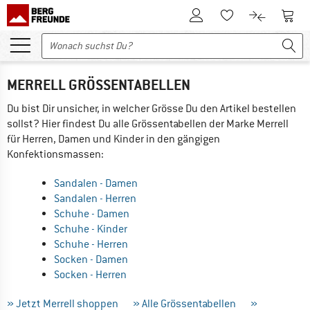
Zum Kundenkonto
Zum 
Zum Merkzettel.
Zum Produk
MERRELL GRÖSSENTABELLEN
Du bist Dir unsicher, in welcher Grösse Du den Artikel bestellen
sollst? Hier findest Du alle Grössentabellen der Marke Merrell
für Herren, Damen und Kinder in den gängigen
Konfektionsmassen:
Sandalen - Damen
Sandalen - Herren
Schuhe - Damen
Schuhe - Kinder
Schuhe - Herren
Socken - Damen
Socken - Herren
» Jetzt Merrell shoppen
» Alle Grössentabellen
»