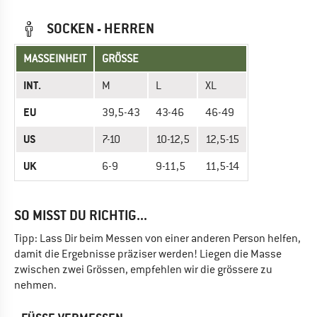
SOCKEN - HERREN
MASSEINHEIT
GRÖSSE
INT.
M
L
XL
EU
39,5-43
43-46
46-49
US
7-10
10-12,5
12,5-15
UK
6-9
9-11,5
11,5-14
SO MISST DU RICHTIG...
Tipp: Lass Dir beim Messen von einer anderen Person helfen,
damit die Ergebnisse präziser werden! Liegen die Masse
zwischen zwei Grössen, empfehlen wir die grössere zu
nehmen.