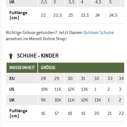
UK
2,5
3
3,5
4
4,5
5
5
Fußlänge
22
22,5
23
23,5
24
24,5
2
(cm)
Richtige Grösse gefunden? Jetzt Damen
Outdoor Schuhe
ansehen im Merrell Online Shop!
SCHUHE - KINDER
MASSEINHEIT
GRÖSSE
EU
28
29
30
31
32
33
34
US
10K
11K
12K
13K
1
2
3
UK
9K
10K
11K
12K
13K
1
2
Fußlänge
16
17
18
19
20
21
22
(cm)