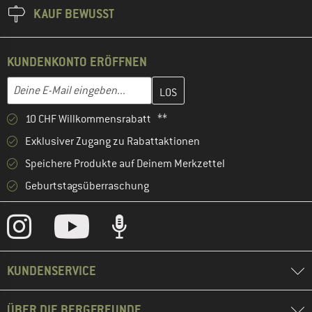
KAUF BEWUSST
KUNDENKONTO ERÖFFNEN
Gib hier deine E-Mail-Adresse ein und erstelle im nächsten Schri
E-Mail-Adresse
10 CHF Willkommensrabatt **
Exklusiver Zugang zu Rabattaktionen
Speichere Produkte auf Deinem Merkzettel
Geburtstagsüberraschung
KUNDENSERVICE
ÜBER DIE BERGFREUNDE