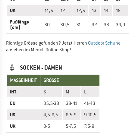
UK
11,5
12
12,5
13
14
15
Fußlänge
30
30,5
31
32
33
34,0
(cm)
Richtige Grösse gefunden? Jetzt Herren
Outdoor Schuhe
ansehen im Merrell Online Shop!
SOCKEN - DAMEN
MASSEINHEIT
GRÖSSE
INT.
S
M
L
EU
35,5-38
38-41
41-43
US
4,5-6,5
6,5-9
9-10,5
UK
3-5
5-7,5
7,5-9