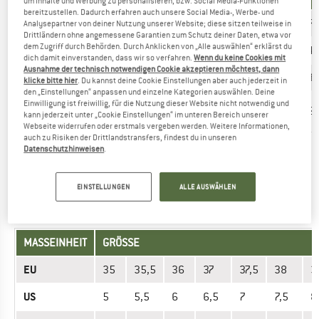
um Inhalte und Werbung zu personalisieren, bzw. Social Media-Funktionen
bereitzustellen. Dadurch erfahren auch unsere Social Media-, Werbe- und
EU
40
41
42
43
44
45
46
47
Analysepartner von deiner Nutzung unserer Website; diese sitzen teilweise in
Drittländern ohne angemessene Garantien zum Schutz deiner Daten, etwa vor
dem Zugriff durch Behörden. Durch Anklicken von „Alle auswählen“ erklärst du
US
7
8
9
10
11
12
13
14
dich damit einverstanden, dass wir so verfahren.
Wenn du keine Cookies mit
Ausnahme der technisch notwendigen Cookie akzeptieren möchtest, dann
UK
6
7
8
9
10
11
12
13
klicke bitte hier
. Du kannst deine Cookie Einstellungen aber auch jederzeit in
den „Einstellungen“ anpassen und einzelne Kategorien auswählen. Deine
Fußlänge
Einwilligung ist freiwillig, für die Nutzung dieser Website nicht notwendig und
25
26
27
28
29
30
31
32
kann jederzeit unter „Cookie Einstellungen“ im unteren Bereich unserer
(cm)
Webseite widerrufen oder erstmals vergeben werden. Weitere Informationen,
auch zu Risiken der Drittlandstransfers, findest du in unseren
Datenschutzhinweisen
.
Richtige Grösse gefunden? Jetzt Herren
Outdoor Schuhe
ansehen im Merrell Online Shop!
EINSTELLUNGEN
ALLE AUSWÄHLEN
SCHUHE - DAMEN
MASSEINHEIT
GRÖSSE
EU
35
35,5
36
37
37,5
38
3
US
5
5,5
6
6,5
7
7,5
8