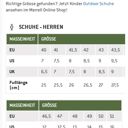
Richtige Grösse gefunden? Jetzt Kinder
Outdoor Schuhe
ansehen im Merrell Online Shop!
SCHUHE - HERREN
MASSEINHEIT
GRÖSSE
EU
40
41
41,5
42
43
43,5
US
7
7,5
8
8,5
9
9,5
UK
6,5
7
7,5
8
8,5
9
Fußlänge
25
25,5
26
26,5
27
27,5
(cm)
MASSEINHEIT
GRÖSSE
EU
46,5
47
48
49
50
51
US
12
12,5
13
14
15
16