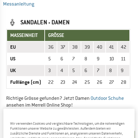
Messanleitung
SANDALEN - DAMEN
MASSEINHEIT
GRÖSSE
EU
36
37
38
39
40
41
42
US
5
6
7
8
9
10
11
UK
3
4
5
6
7
8
9
Fußlänge (cm)
22
23
24
25
26
27
28
Richtige Grösse gefunden? Jetzt Damen
Outdoor Schuhe
ansehen im Merrell Online Shop!
SANDALEN - HERREN
Wir verwenden Cookies und vergleichbare Technologien, um die notwendigen
Funktionen unserer Website zu gewährleisten. Außerdem bieten wir
zusätzliche Dienste und Funktionen an, analysieren unseren Datenverkehr,
MASSEINHEIT
GRÖSSE