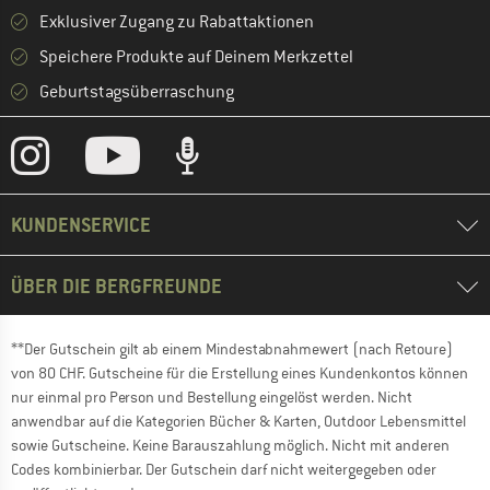
Exklusiver Zugang zu Rabattaktionen
Speichere Produkte auf Deinem Merkzettel
Geburtstagsüberraschung
KUNDENSERVICE
ÜBER DIE BERGFREUNDE
**Der Gutschein gilt ab einem Mindestabnahmewert (nach Retoure)
von 80 CHF. Gutscheine für die Erstellung eines Kundenkontos können
nur einmal pro Person und Bestellung eingelöst werden. Nicht
anwendbar auf die Kategorien Bücher & Karten, Outdoor Lebensmittel
sowie Gutscheine. Keine Barauszahlung möglich. Nicht mit anderen
Codes kombinierbar. Der Gutschein darf nicht weitergegeben oder