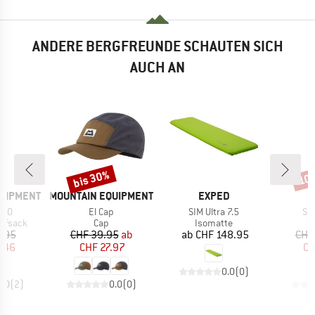
ANDERE BERGFREUNDE SCHAUTEN SICH
AUCH AN
bis 30%
10
Rabatt
Raba
MARKE
MARKE
QUIPMENT
MOUNTAIN EQUIPMENT
EXPED
Artikel
Artikel
Art
250
El Cap
SIM Ultra 7.5
SIM
ppe
Produktgruppe
Produktgruppe
P
afsack
Cap
Isomatte
I
eis
duzierter Preis
Preis
reduzierter Preis
Preis
.95
CHF 39.95
ab
ab
CHF 148.95
CHF
7.46
CHF 27.97
CH
0.0
(
0
)
5.0
(
2
)
0.0
(
0
)