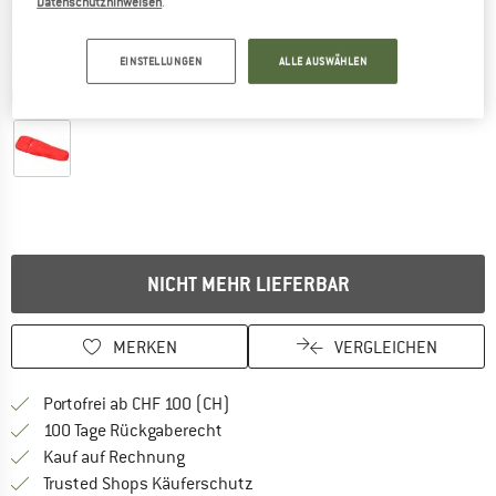
Datenschutzhinweisen
.
EINSTELLUNGEN
ALLE AUSWÄHLEN
Detailansichten
NICHT MEHR LIEFERBAR
MERKEN
VERGLEICHEN
Finde mehr Informationen zu den Ver
Portofrei ab CHF 100 (CH)
Gehe hier zu den Rückgabe-Richtlinie
100 Tage Rückgaberecht
Finde die Zahlungs-Infos hier! Öffnet sich 
Kauf auf Rechnung
Finde alle Infos hier!
Trusted Shops Käuferschutz