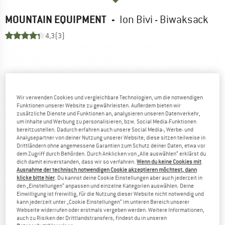
MOUNTAIN EQUIPMENT
-
Ion Bivi - Biwaksack
4,3
(3)
Wir verwenden Cookies und vergleichbare Technologien, um die notwendigen
Funktionen unserer Website zu gewährleisten. Außerdem bieten wir
zusätzliche Dienste und Funktionen an, analysieren unseren Datenverkehr,
um Inhalte und Werbung zu personalisieren, bzw. Social Media-Funktionen
bereitzustellen. Dadurch erfahren auch unsere Social Media-, Werbe- und
Analysepartner von deiner Nutzung unserer Website; diese sitzen teilweise in
Drittländern ohne angemessene Garantien zum Schutz deiner Daten, etwa vor
dem Zugriff durch Behörden. Durch Anklicken von „Alle auswählen“ erklärst du
dich damit einverstanden, dass wir so verfahren.
Wenn du keine Cookies mit
Ausnahme der technisch notwendigen Cookie akzeptieren möchtest, dann
klicke bitte hier
. Du kannst deine Cookie Einstellungen aber auch jederzeit in
den „Einstellungen“ anpassen und einzelne Kategorien auswählen. Deine
Einwilligung ist freiwillig, für die Nutzung dieser Website nicht notwendig und
kann jederzeit unter „Cookie Einstellungen“ im unteren Bereich unserer
Webseite widerrufen oder erstmals vergeben werden. Weitere Informationen,
auch zu Risiken der Drittlandstransfers, findest du in unseren