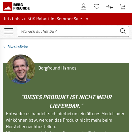
Zum Kundenkonto
Zum 
Zum Merkzettel.
Zum Produk
Jetzt bis zu 50% Rabatt im Sommer Sale
Jetzt bis zu 50% Rabatt im Sommer Sale »
Biwaksäcke
Bergfreund Hannes
"DIESES PRODUKT IST NICHT MEHR
LIEFERBAR."
Entweder es handelt sich hierbei um ein älteres Modell oder
wir können bzw. werden das Produkt nicht mehr beim
Hersteller nachbestellen.