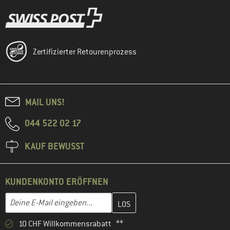
Zertifizierter Retourenprozess
MAIL UNS!
044 522 02 17
KAUF BEWUSST
KUNDENKONTO ERÖFFNEN
Gib hier deine E-Mail-Adresse ein und erstelle im nächsten Schri
E-Mail-Adresse
10 CHF Willkommensrabatt **