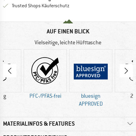
Finde alle Infos hier!
Trusted Shops Käuferschutz
AUF EINEN BLICK
Vielseitige, leichte Hüfttasche
0 g
PFC-/PFAS-frei
bluesign
25
APPROVED
MATERIALINFOS & FEATURES