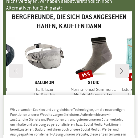
Nicht verzagen, wir haben selbstverständlich noch
Alternativen für Dich parat:
BERGFREUNDE, DIE SICH DAS ANGESEHEN
HABEN, KAUFTEN DANN
bis
45%
Rabatt
Raba
KE
C
MARKE
SALOMON
MARKE
STOIC
M
C
 0.8
Artikel
Trailblazer
Artikel
Merino-Tencel Summer Quarter Socks
Artikel
Todo 22 C
gruppe
che
Produktgruppe
Hüfttasche
Produktgruppe
Multifunktionssocken
Prod
Umhä
eis
duzierter Preis
HF 31.24
CHF 54.95
Preis
CHF 17.95
Preis
reduzierter Preis
CHF 9.87
CHF
CH
Wir verwenden Cookies und vergleichbare Technologien, um die notwendigen
Funktionen unserer Website zu gewährleisten. Außerdem bieten wir
5.0
(
2
)
5.0
(
1
)
4.8
(
39
)
zusätzliche Dienste und Funktionen an, analysieren unseren Datenverkehr,
um Inhalte und Werbung zu personalisieren, bzw. Social Media-Funktionen
bereitzustellen. Dadurch erfahren auch unsere Social Media-, Werbe- und
Analysepartner von deiner Nutzung unserer Website; diese sitzen teilweise in