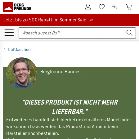
Zum Kundenkonto
Zum 
Zum Merkzettel.
Zum Produk
Jetzt bis zu 50% Rabatt im Sommer Sale
Jetzt bis zu 50% Rabatt im Sommer Sale »
Hüfttaschen
Bergfreund Hannes
"DIESES PRODUKT IST NICHT MEHR
LIEFERBAR."
Entweder es handelt sich hierbei um ein älteres Modell oder
wir können bzw. werden das Produkt nicht mehr beim
Hersteller nachbestellen.