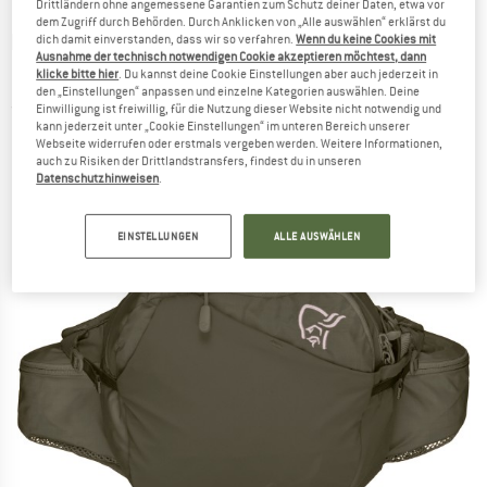
Drittländern ohne angemessene Garantien zum Schutz deiner Daten, etwa vor
dem Zugriff durch Behörden. Durch Anklicken von „Alle auswählen“ erklärst du
NORRØNA
-
Femund Econyl70 6L Hip Pack -
dich damit einverstanden, dass wir so verfahren.
Wenn du keine Cookies mit
Ausnahme der technisch notwendigen Cookie akzeptieren möchtest, dann
Hüfttasche
klicke bitte hier
. Du kannst deine Cookie Einstellungen aber auch jederzeit in
den „Einstellungen“ anpassen und einzelne Kategorien auswählen. Deine
Einwilligung ist freiwillig, für die Nutzung dieser Website nicht notwendig und
(0)
kann jederzeit unter „Cookie Einstellungen“ im unteren Bereich unserer
Webseite widerrufen oder erstmals vergeben werden. Weitere Informationen,
auch zu Risiken der Drittlandstransfers, findest du in unseren
Datenschutzhinweisen
.
EINSTELLUNGEN
ALLE AUSWÄHLEN