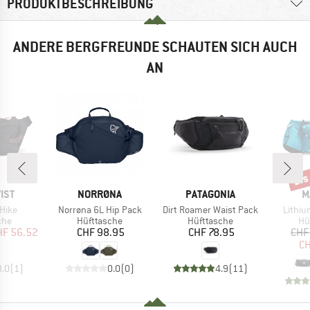
PRODUKTBESCHREIBUNG
ANDERE BERGFREUNDE SCHAUTEN SICH AUCH
AN
bis
Raba
MARKE
MARKE
M
IST
NORRØNA
PATAGONIA
M
Artikel
Artikel
Artikel
 Hike
Norrøna 6L Hip Pack
Dirt Roamer Waist Pack
Lithiu
gruppe
Produktgruppe
Produktgruppe
Pr
che
Hüfttasche
Hüfttasche
Hü
eis
duzierter Preis
Preis
Preis
HF 56.52
CHF 98.95
CHF 78.95
CHF
CH
3.0
(
1
)
0.0
(
0
)
4.9
(
11
)