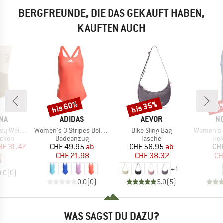
BERGFREUNDE, DIE DAS GEKAUFT HABEN,
KAUFTEN AUCH
bis 60%
bis 35%
30
Rabatt
Rabatt
Raba
MARKE
MARKE
M
NA
ADIDAS
AEVOR
N
Artikel
Artikel
Artikel
Merino Socks
Women's 3 Stripes Bold Swimsuit
Bike Sling Bag
Women's Falketind 
ruppe
Produktgruppe
Produktgruppe
Pro
cken
Badeanzug
Tasche
Tre
eis
duzierter Preis
Preis
reduzierter Preis
Preis
reduzierter Preis
HF 31.47
CHF 49.95
ab
CHF 58.95
ab
CH
CHF 21.98
CHF 38.32
CH
+
1
0.0
(
0
)
0.0
(
0
)
5.0
(
5
)
WAS SAGST DU DAZU?