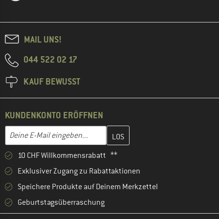
MAIL UNS!
044 522 02 17
KAUF BEWUSST
KUNDENKONTO ERÖFFNEN
Gib hier deine E-Mail-Adresse ein und erstelle im nächsten Schri
E-Mail-Adresse
10 CHF Willkommensrabatt **
Exklusiver Zugang zu Rabattaktionen
Speichere Produkte auf Deinem Merkzettel
Geburtstagsüberraschung