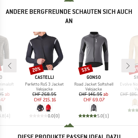
ANDERE BERGFREUNDE SCHAUTEN SICH AUCH
AN
20%
53%
70
Rabatt
Rabatt
Raba
E
MARKE
MARKE
M
O
CASTELLI
GONSO
S
Artikel
Artikel
Artikel
Primaloft
Perfetto RoS 3 Jacket
Road Jacket Softshell
Evolve No Se
tgruppe
Produktgruppe
Produktgruppe
P
ke
Velojacke
Velojacke
V
eis
duzierter Preis
Preis
reduzierter Preis
Preis
reduzierter Preis
95
ab
CHF 268.95
CHF 146.95
ab
CHF 186
.47
CHF 215.16
CHF 69.07
4.8
(
4
)
0.0
(
0
)
5.0
(
1
)
DIESE PRODUKTE PASSEN IDEAL DAZU