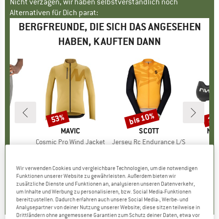
Nicht verzagen, wir haben selbstverständlich noch
Alternativen für Dich parat:
BERGFREUNDE, DIE SICH DAS ANGESEHEN
HABEN, KAUFTEN DANN
bis 10%
53%
15
Rabatt
Rabatt
Raba
FUL
MARKE
MAVIC
MARKE
SCOTT
MA
NO
ort
Artikel
Cosmic Pro Wind Jacket
Artikel
Jersey Rc Endurance L/S
Ar
So
tgruppe
se
Produktgruppe
Velojacke
Produktgruppe
Velotrikot
Pr
Ve
eis
duzierter Preis
HF 88.16
CHF 185.95
Preis
reduzierter Preis
CHF 87.40
CHF 78.95
Preis
reduzierter Preis
ab
CH
CHF 71.06
CH
Wir verwenden Cookies und vergleichbare Technologien, um die notwendigen
Funktionen unserer Website zu gewährleisten. Außerdem bieten wir
0.0
(
0
)
0.0
(
0
)
zusätzliche Dienste und Funktionen an, analysieren unseren Datenverkehr,
4.0
(
1
)
um Inhalte und Werbung zu personalisieren, bzw. Social Media-Funktionen
bereitzustellen. Dadurch erfahren auch unsere Social Media-, Werbe- und
Analysepartner von deiner Nutzung unserer Website; diese sitzen teilweise in
Drittländern ohne angemessene Garantien zum Schutz deiner Daten, etwa vor