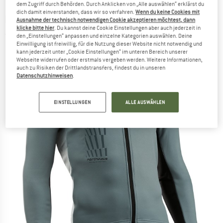
dem Zugriff durch Behörden. Durch Anklicken von „Alle auswählen“ erklärst du
dich damit einverstanden, dass wir so verfahren.
Wenn du keine Cookies mit
NORTHWAVE
-
Blade Jacket - Velojacke
Ausnahme der technisch notwendigen Cookie akzeptieren möchtest, dann
klicke bitte hier
. Du kannst deine Cookie Einstellungen aber auch jederzeit in
(0)
den „Einstellungen“ anpassen und einzelne Kategorien auswählen. Deine
Einwilligung ist freiwillig, für die Nutzung dieser Website nicht notwendig und
kann jederzeit unter „Cookie Einstellungen“ im unteren Bereich unserer
Webseite widerrufen oder erstmals vergeben werden. Weitere Informationen,
auch zu Risiken der Drittlandstransfers, findest du in unseren
Datenschutzhinweisen
.
EINSTELLUNGEN
ALLE AUSWÄHLEN