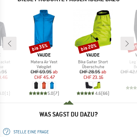
bis 35%
bis 20%
20
Rabatt
Rabatt
Raba
KE
MARKE
MARKE
C
VAUDE
VAUDE
Artikel
Artikel
Arti
Jacket
Matera Air Vest
Bike Gaiter Short
Leg
tgruppe
Produktgruppe
Produktgruppe
P
ke
Velogilet
Überschuhe
B
eis
duzierter Preis
Preis
reduzierter Preis
Preis
reduzierter Preis
.95
CHF 69.95
ab
CHF 28.95
ab
CHF 42.
0.46
CHF 45.47
CHF 23.16
4.0
(
1
)
5.0
(
7
)
4.6
(
66
)
WAS SAGST DU DAZU?
STELLE EINE FRAGE