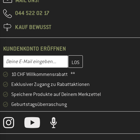
MAIL UNS!
044 522 02 17
KAUF BEWUSST
KUNDENKONTO ERÖFFNEN
Gib hier deine E-Mail-Adresse ein und erstelle im nächsten Schri
E-Mail-Adresse
10 CHF Willkommensrabatt **
Exklusiver Zugang zu Rabattaktionen
Speichere Produkte auf Deinem Merkzettel
Geburtstagsüberraschung