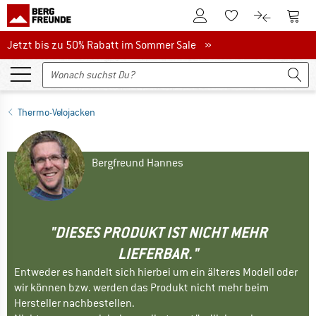
Zum Kundenkonto
Zum 
Zum Merkzettel.
Zum Produk
Jetzt bis zu 50% Rabatt im Sommer Sale
Jetzt bis zu 50% Rabatt im Sommer Sale »
Thermo-Velojacken
Bergfreund Hannes
"DIESES PRODUKT IST NICHT MEHR
LIEFERBAR."
Entweder es handelt sich hierbei um ein älteres Modell oder
wir können bzw. werden das Produkt nicht mehr beim
Hersteller nachbestellen.