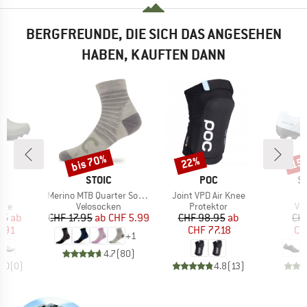
BERGFREUNDE, DIE SICH DAS ANGESEHEN
HABEN, KAUFTEN DANN
bis 70%
22%
15
Rabatt
Rabatt
Raba
KE
MARKE
MARKE
M
STOIC
POC
S
Artikel
Artikel
XC
Merino MTB Quarter Socks
Joint VPD Air Knee
gruppe
Produktgruppe
Produktgruppe
Pr
uhe
Velosocken
Protektor
Ve
eis
duzierter Preis
Preis
reduzierter Preis
Preis
reduzierter Preis
95
ab
CHF 17.95
ab
CHF 5.99
CHF 98.95
ab
CH
1.91
CHF 77.18
CH
+
1
4.7
(
80
)
0.0
(
0
)
4.8
(
13
)