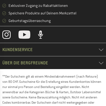
Exklusiver Zugang zu Rabattaktionen
Speichere Produkte auf Deinem Merkzettel
Geburtstagsüberraschung
KUNDENSERVICE
ÜBER DIE BERGFREUNDE
**Der Gutschein gilt ab einem Mindestabnahmewert (nach Retoure)
von 80 CHF. Gutscheine für die Erstellung eines Kundenkontos können
nur einmal pro Person und Bestellung eingelöst werden. Nicht
anwendbar auf die Kategorien Bücher & Karten, Outdoor Lebensmittel
sowie Gutscheine. Keine Barauszahlung möglich. Nicht mit anderen
Codes kombinierbar. Der Gutschein darf nicht weitergegeben oder