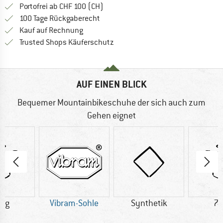
Finde mehr Informationen zu den Ver
Portofrei ab CHF 100 (CH)
Gehe hier zu den Rückgabe-Richtlinie
100 Tage Rückgaberecht
Finde die Zahlungs-Infos hier! Öffnet sich 
Kauf auf Rechnung
Finde alle Infos hier!
Trusted Shops Käuferschutz
AUF EINEN BLICK
Bequemer Mountainbikeschuhe der sich auch zum
Gehen eignet
0 g
Vibram-Sohle
Synthetik
74