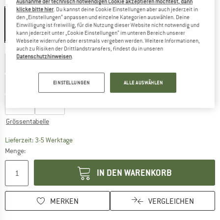
Farbe:
Black
Ausnahme der technisch notwendigen Cookie akzeptieren möchtest, dann
klicke bitte hier
. Du kannst deine Cookie Einstellungen aber auch jederzeit in
den „Einstellungen“ anpassen und einzelne Kategorien auswählen. Deine
Einwilligung ist freiwillig, für die Nutzung dieser Website nicht notwendig und
kann jederzeit unter „Cookie Einstellungen“ im unteren Bereich unserer
15%
Webseite widerrufen oder erstmals vergeben werden. Weitere Informationen,
Grösse wählen:
auch zu Risiken der Drittlandstransfers, findest du in unseren
Datenschutzhinweisen
.
EU
37
EU
38
EU
39
EU
40
EU
41
EU
42
EU
43
EU
44
EU
45
EU
46
EINSTELLUNGEN
ALLE AUSWÄHLEN
EU
47
EU
48
Grössentabelle
Der Link öffnet sich in einer Infobox und beinhaltet
Lieferzeit: 3-5 Werktage
Menge:
IN DEN WARENKORB
MERKEN
VERGLEICHEN