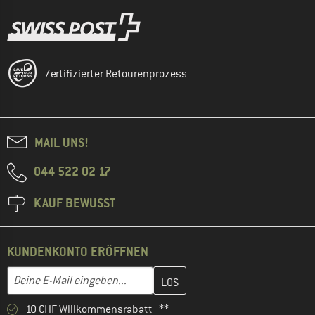
Zertifizierter Retourenprozess
MAIL UNS!
044 522 02 17
KAUF BEWUSST
KUNDENKONTO ERÖFFNEN
Gib hier deine E-Mail-Adresse ein und erstelle im nächsten Schri
E-Mail-Adresse
10 CHF Willkommensrabatt **