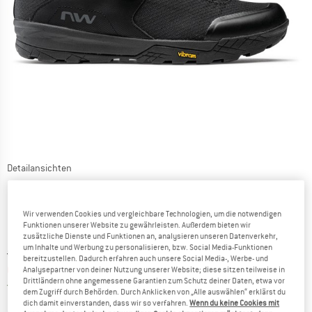
Detailansichten
Wir verwenden Cookies und vergleichbare Technologien, um die notwendigen
Funktionen unserer Website zu gewährleisten. Außerdem bieten wir
zusätzliche Dienste und Funktionen an, analysieren unseren Datenverkehr,
um Inhalte und Werbung zu personalisieren, bzw. Social Media-Funktionen
Ursprünglicher Preis :
Preis:
CHF
146.95
bereitzustellen. Dadurch erfahren auch unsere Social Media-, Werbe- und
CHF
124.91
Analysepartner von deiner Nutzung unserer Website; diese sitzen teilweise in
inkl. MwSt., zollfreie Lieferung
Drittländern ohne angemessene Garantien zum Schutz deiner Daten, etwa vor
Schweiz. Informationen zu den Versand
Versandkostenfrei
(CH)
dem Zugriff durch Behörden. Durch Anklicken von „Alle auswählen“ erklärst du
dich damit einverstanden, dass wir so verfahren.
Wenn du keine Cookies mit