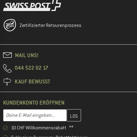
Zertifizierter Retourenprozess
MAIL UNS!
044 522 02 17
KAUF BEWUSST
KUNDENKONTO ERÖFFNEN
Gib hier deine E-Mail-Adresse ein und erstelle im nächsten Schri
E-Mail-Adresse
10 CHF Willkommensrabatt **