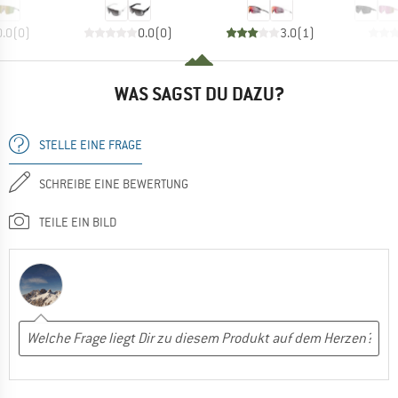
0.0
(
0
)
0.0
(
0
)
3.0
(
1
)
WAS SAGST DU DAZU?
STELLE EINE FRAGE
SCHREIBE EINE BEWERTUNG
TEILE EIN BILD