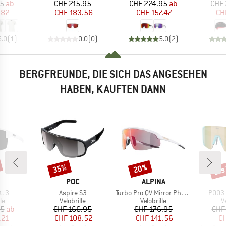
eis
duzierter Preis
Preis
reduzierter Preis
Preis
reduzierter Preis
95
ab
CHF 215.95
CHF 224.95
ab
CHF 
.82
CHF 183.56
CHF 157.47
CH
5.0
(
1
)
0.0
(
0
)
5.0
(
2
)
BERGFREUNDE, DIE SICH DAS ANGESEHEN
HABEN, KAUFTEN DANN
bis
35%
20%
Rabatt
Rabatt
Raba
KE
MARKE
MARKE
POC
ALPINA
Artikel
Artikel
Artike
. 3
Aspire S3
Turbo Pro QV Mirror Photochromic S1-3
P003 
tgruppe
Produktgruppe
Produktgruppe
P
le
Velobrille
Velobrille
V
eis
duzierter Preis
Preis
reduzierter Preis
Preis
reduzierter Preis
95
ab
CHF 166.95
CHF 176.95
CHF
.21
CHF 108.52
CHF 141.56
CH