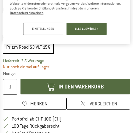
Webseite widerrufen oder erstmals vergeben werden. Weitere Informationen,
auch zu Risiken der Drittlandstransfers, findest du in unseren
Farbe:
Matte Gunmetal
Datenschutzhinweisen
.
EINSTELLUNGEN
ALLE AUSWÄHLEN
20%
Variante:
Prizm Road S3 VLT 15%
Prizm Road S3 VLT 15%
Der Link öffnet sich in einer Infobox und beinhaltet
Lieferzeit: 3-5 Werktage
Nur noch einmal auf Lager!
Menge:
IN DEN WARENKORB
MERKEN
VERGLEICHEN
Finde mehr Informationen zu den Ver
Portofrei ab CHF 100 (CH)
Gehe hier zu den Rückgabe-Richtlinie
100 Tage Rückgaberecht