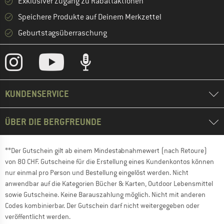
Exklusiver Zugang zu Rabattaktionen
Speichere Produkte auf Deinem Merkzettel
Geburtstagsüberraschung
KUNDENSERVICE
ÜBER DIE BERGFREUNDE
**Der Gutschein gilt ab einem Mindestabnahmewert (nach Retoure)
von 80 CHF. Gutscheine für die Erstellung eines Kundenkontos können
nur einmal pro Person und Bestellung eingelöst werden. Nicht
anwendbar auf die Kategorien Bücher & Karten, Outdoor Lebensmittel
sowie Gutscheine. Keine Barauszahlung möglich. Nicht mit anderen
Codes kombinierbar. Der Gutschein darf nicht weitergegeben oder
veröffentlicht werden.