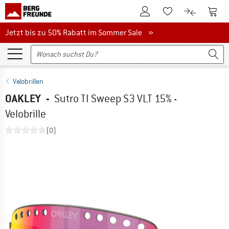
Zum Kundenkonto
Zum 
Zum Merkzettel.
Zum Produk
Jetzt bis zu 50% Rabatt im Sommer Sale
Jetzt bis zu 50% Rabatt im Sommer Sale »
Velobrillen
OAKLEY
-
Sutro TI Sweep S3 VLT 15% -
Velobrille
(0)