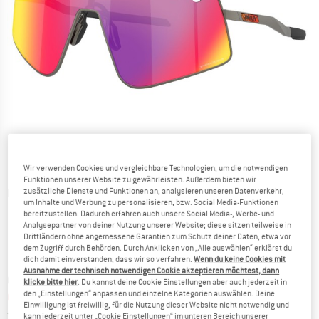
Wir verwenden Cookies und vergleichbare Technologien, um die notwendigen
Funktionen unserer Website zu gewährleisten. Außerdem bieten wir
zusätzliche Dienste und Funktionen an, analysieren unseren Datenverkehr,
Detailansichten
um Inhalte und Werbung zu personalisieren, bzw. Social Media-Funktionen
bereitzustellen. Dadurch erfahren auch unsere Social Media-, Werbe- und
Analysepartner von deiner Nutzung unserer Website; diese sitzen teilweise in
Drittländern ohne angemessene Garantien zum Schutz deiner Daten, etwa vor
dem Zugriff durch Behörden. Durch Anklicken von „Alle auswählen“ erklärst du
dich damit einverstanden, dass wir so verfahren.
Wenn du keine Cookies mit
Ausnahme der technisch notwendigen Cookie akzeptieren möchtest, dann
Ursprünglicher Preis :
Preis:
CHF
317.95
klicke bitte hier
. Du kannst deine Cookie Einstellungen aber auch jederzeit in
den „Einstellungen“ anpassen und einzelne Kategorien auswählen. Deine
CHF
254.36
inkl. MwSt., zollfreie Lieferung
Einwilligung ist freiwillig, für die Nutzung dieser Website nicht notwendig und
Schweiz. Informationen zu den Versand
Versandkostenfrei
(CH)
kann jederzeit unter „Cookie Einstellungen“ im unteren Bereich unserer