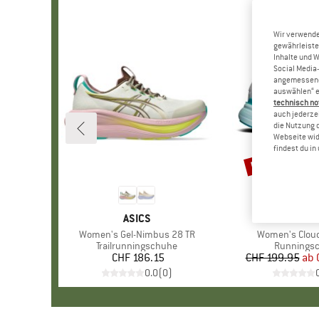
Wir verwende
gewährleiste
Inhalte und 
Social Media-
angemessene 
auswählen“ e
technisch no
auch jederzei
die Nutzung 
Webseite wid
findest du i
bis 25%
Rabatt
MARKE
ASICS
MA
ON
Artikel
Women's Gel-Nimbus 28 TR
Artikel
Women's Clou
Produktgruppe
Trailrunningschuhe
Produktgr
Runnings
CHF 186.15
Preis
CHF 199.95
ab
Pr
re
0.0
(
0
)