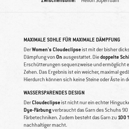
Zwischensohle:
Helion Superfoam
MAXIMALE SOHLE FÜR MAXIMALE DÄMPFUNG
Women's Cloudeclipse
Der
ist mit der bisher di
On
doppelte Sch
Dämpfung von
ausgestattet. Die
Erschütterungen sequenzweise und ermöglicht ein
Zehen. Das Ergebnis ist ein weicher, maximal ged
Hierdurch können sich keine Steine oder Äste in d
WASSERSPARENDES DESIGN
Cloudeclipse
Der
ist nicht nur ein echter Hinguc
Dye-Färbung
verbraucht das Garn des Schuhs 90
100 
Färbetechniken. Zudem besteht das Garn zu
nachhaltiger macht.