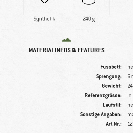
Synthetik
240 g
MATERIALINFOS & FEATURES
Fussbett:
he
Sprengung:
6
Gewicht:
24
Referenzgrösse:
in
Laufstil:
ne
Sonstige Angaben:
ma
Art.Nr.:
12