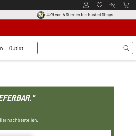
Zum Kundenkonto
Zum 
Zum Merkzettel.
Zum Produk
ier zu den Rückgabe-Richtlinien Öffnet sich in einer Infobox
Finde alle In
4.79 von 5 Sternen
bei Trusted Shops
n
Outlet
IEFERBAR."
ller nachbestellen.