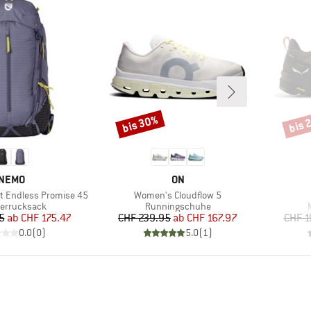
bis 30%
bis 
Rabatt
Rabat
MARKE
MARKE
NEMO
ON
Artikel
t Endless Promise 45
Women's Cloudflow 5
ktgruppe
Produktgruppe
errucksack
Runningschuhe
Preis
reduzierter Preis
Preis
reduzierter Preis
5
ab
CHF 175.47
CHF 239.95
ab
CHF 167.97
CHF 1
0.0
(
0
)
5.0
(
1
)