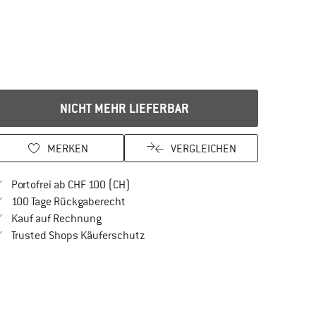
NICHT MEHR LIEFERBAR
MERKEN
VERGLEICHEN
Finde mehr Informationen zu den Versan
Portofrei ab CHF 100 (CH)
Gehe hier zu den Rückgabe-Richtlinien Öf
100 Tage Rückgaberecht
Finde die Zahlungs-Infos hier! Öffnet sich in 
Kauf auf Rechnung
Finde alle Infos hier!
Trusted Shops Käuferschutz