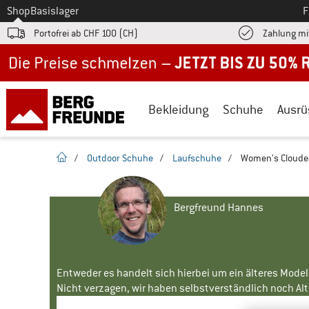
Zum
Shop
Basislager
F
Portofrei ab CHF 100 (CH)
Zahlung mi
Jetzt bis zu 50% Rabatt im Sommer Sale
Bekleidung
Schuhe
Ausrü
Startseite
/
Outdoor Schuhe
/
Laufschuhe
/
Women's Cloude
Bergfreund Hannes
Entweder es handelt sich hierbei um ein älteres Mode
Nicht verzagen, wir haben selbstverständlich noch Alte