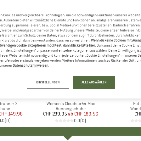
n Cookies und vergleichbare Technologien, um die notwendigen Funktionen unserer Website
n. Außerdem bieten wir zusätzliche Dienste und Funktionen an, analysieren unseren Datenv
Werbung zu personalisieren, bzw. Social Media-Funktionen bereitzustellen. Dadurch erfahren
, Werbe- und Analysepartner von deiner Nutzung unserer Website; diese sitzen teilweise in D
Garantien zum Schutz deiner Daten, etwa vor dem Zugriff durch Behörden. Durch Anklicken 
rklärst du dich damit einverstanden, dass wir so verfahren.
Wenn du keine Cookies mit Ausn
twendigen Cookie akzeptieren möchtest, dann klicke bitte hier
. Du kannst deine Cookie Eins
t in den „Einstellungen“ anpassen und einzelne Kategorien auswählen. Deine Einwilligung ist f
dieser Website nicht notwendig und kann jederzeit unter „Cookie Einstellungen“ im unteren B
errufen oder erstmals vergeben werden. Weitere Informationen, auch zu Risiken der Drittlan
n unseren
Datenschutzhinweisen
.
bis 21%
Rabatt
EINSTELLUNGEN
ALLE AUSWÄHLEN
+
3
RKE
MARKE
ON
M
D
drunner 3
Artikel
Women's Cloudsurfer Max
Arti
Fut
uppe
chuhe
Produktgruppe
Runningschuhe
Prod
Wand
eis
duzierter Preis
CHF 149.96
CHF 239.95
ab
Preis
reduzierter Preis
CHF 189.56
CH
0.0
(
0
)
0.0
(
0
)