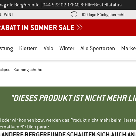
Ruf uns an unter
rag die Bergfreunde
|
044 522 02 17
FAQ & Hilfe
Bestellstatus
Finde die Zahlungs-Infos hier! Öffnet sich in einer Infobox
Gehe h
t TWINT
100 Tage Rückgaberecht
stung
Klettern
Velo
Winter
Alle Sportarten
Marke
clipse - Runningschuhe
"DIESES PRODUKT IST NICHT MEHR L
ll oder wir können bzw. werden das Produkt nicht mehr beim Herste
rnativen für Dich parat:
ANDERE BERGFREUNDE SCHAUTEN SICH AUCH AN