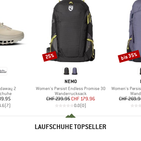
bis 35%
25%
Rabatt
Rabatt
RKE
MARKE
NEMO
Artikel
Artikel
udaway 2
Women's Persist Endless Promise 30
Women's Persis
ppe
Produktgruppe
Produ
schuhe
Wanderrucksack
Wand
eis
Preis
reduzierter Preis
89.95
CHF 239.95
CHF 179.96
CHF 269.9
4.6
(
7
)
0.0
(
0
)
LAUFSCHUHE TOPSELLER