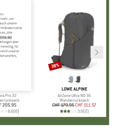
 zu
erkehr, um
 auch unsere
rittländern ohne
von „Alle
ahme der
tellungen aber
reiwillig, für
ereich unserer
dstransfers,
38%
Rabatt
ARKE
EUTER
MARKE
LOWE ALPINE
kel
ura Pro 32
Artikel
AirZone Ultra ND 36
uktgruppe
errucksack
Produktgruppe
Wanderrucksack
F 205.95
Preis
CHF 179.95
Preis
reduzierter Preis
CHF 111.57
0.0
(
0
)
3.0
(
2
)