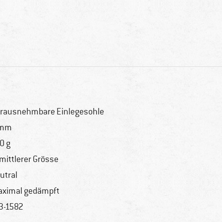
rausnehmbare Einlegesohle
 mm
0 g
 mittlerer Grösse
utral
ximal gedämpft
3-1582