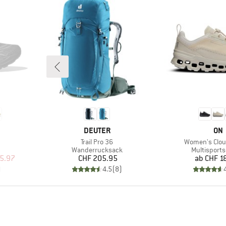
MARKE
MA
DEUTER
ON
Artikel
Artikel
Trail Pro 36
Women's Clo
Produktgruppe
Produktgru
Wanderrucksack
Multisport
rter Preis
Preis
Pr
5.97
CHF 205.95
ab
CHF 1
)
4.5
(
8
)