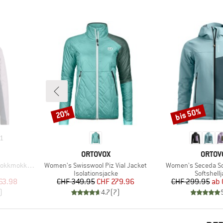
bis 50%
20%
Rabatt
Rabatt
1
MARKE
MARKE
ORTOVOX
ORTOV
Artikel
Artikel
Hybrid Hoody
Women's Swisswool Piz Vial Jacket
Women's Seceda Sof
Produktgruppe
Produktg
Isolationsjacke
Softshell
rter Preis
Preis
reduzierter Preis
Pr
re
63.98
CHF 349.95
CHF 279.96
CHF 299.95
ab
)
4.7
(
7
)