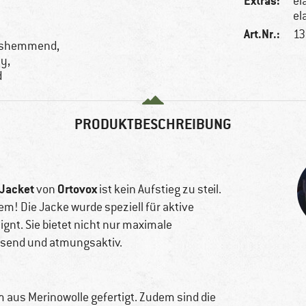
Extras:
el
el
Art.Nr.:
13
hshemmend,
hy,
d
PRODUKTBESCHREIBUNG
 Jacket
Ortovox
von
ist kein Aufstieg zu steil.
em! Die Jacke wurde speziell für aktive
nt. Sie bietet nicht nur maximale
isend und atmungsaktiv.
 aus Merinowolle gefertigt. Zudem sind die