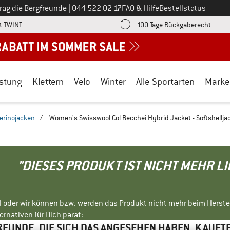
Ruf uns an unter
rag die Bergfreunde
|
044 522 02 17
FAQ & Hilfe
Bestellstatus
Finde die Zahlungs-Infos hier! Öffnet sich in einer Infobox
Gehe h
t TWINT
100 Tage Rückgaberecht
stung
Klettern
Velo
Winter
Alle Sportarten
Marke
Merinojacken
/
Women's Swisswool Col Becchei Hybrid Jacket - Softshellja
"DIESES PRODUKT IST NICHT MEHR L
ll oder wir können bzw. werden das Produkt nicht mehr beim Herste
rnativen für Dich parat:
EUNDE, DIE SICH DAS ANGESEHEN HABEN, KAUFT