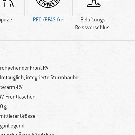
apuze
PFC-/PFAS-frei
Belüftungs-
S
Reissverschluss
rchgehender Front-RV
lmtauglich, integrierte Sturmhaube
terarm-RV
RV-Fronttaschen
0 g
 mittlerer Grösse
ganliegend