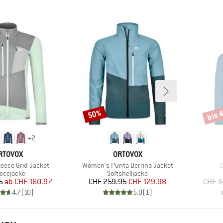
bis 
50%
Rabatt
Rabat
+
2
ARKE
MARKE
RTOVOX
ORTOVOX
Artikel
A
eece Grid Jacket
Women's Punta Berrino Jacket
C
oduktgruppe
Produktgruppe
eecejacke
Softshelljacke
Preis
reduzierter Preis
Preis
reduzierter Preis
5
ab
CHF 160.97
CHF 259.95
CHF 129.98
CHF 3
4.7
(
10
)
5.0
(
1
)