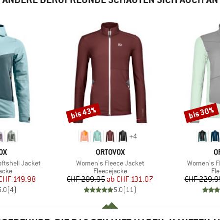
bis 43%
bis 30%
Rabatt
Rabatt
+
4
MARKE
M
OX
ORTOVOX
O
Artikel
Artikel
tshell Jacket
Women's Fleece Jacket
Women's Fl
ruppe
Produktgruppe
Pr
jacke
Fleecejacke
Fl
eis
duzierter Preis
Preis
reduzierter Preis
CHF 149.98
CHF 209.95
ab
CHF 131.07
CHF 229.9
5.0
(
4
)
5.0
(
11
)