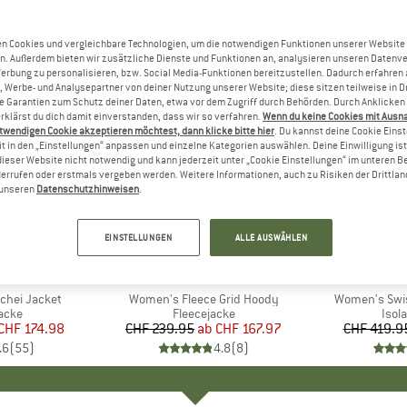
n Cookies und vergleichbare Technologien, um die notwendigen Funktionen unserer Website
n. Außerdem bieten wir zusätzliche Dienste und Funktionen an, analysieren unseren Datenv
Werbung zu personalisieren, bzw. Social Media-Funktionen bereitzustellen. Dadurch erfahren
, Werbe- und Analysepartner von deiner Nutzung unserer Website; diese sitzen teilweise in D
Garantien zum Schutz deiner Daten, etwa vor dem Zugriff durch Behörden. Durch Anklicken 
rklärst du dich damit einverstanden, dass wir so verfahren.
Wenn du keine Cookies mit Ausn
twendigen Cookie akzeptieren möchtest, dann klicke bitte hier
. Du kannst deine Cookie Eins
t in den „Einstellungen“ anpassen und einzelne Kategorien auswählen. Deine Einwilligung ist f
dieser Website nicht notwendig und kann jederzeit unter „Cookie Einstellungen“ im unteren B
errufen oder erstmals vergeben werden. Weitere Informationen, auch zu Risiken der Drittlan
n unseren
Datenschutzhinweisen
.
bis 30%
bis 35%
Rabatt
Rabatt
EINSTELLUNGEN
ALLE AUSWÄHLEN
+
2
E
OX
MARKE
ORTOVOX
M
O
chei Jacket
Artikel
Women's Fleece Grid Hoody
Artikel
Women's Swis
ruppe
jacke
Produktgruppe
Fleecejacke
Prod
Isol
eis
duzierter Preis
CHF 174.98
CHF 239.95
ab
Preis
reduzierter Preis
CHF 167.97
CHF 419.9
.6
(
55
)
4.8
(
8
)