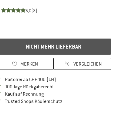
5,0
(8)
NICHT MEHR LIEFERBAR
MERKEN
VERGLEICHEN
Finde mehr Informationen zu den Versan
Portofrei ab CHF 100 (CH)
Gehe hier zu den Rückgabe-Richtlinien Öf
100 Tage Rückgaberecht
Finde die Zahlungs-Infos hier! Öffnet sich in 
Kauf auf Rechnung
Finde alle Infos hier!
Trusted Shops Käuferschutz