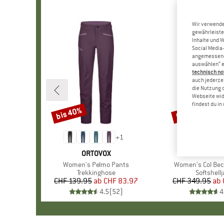
Wir verwende
gewährleiste
Inhalte und 
Social Media-
angemessene 
auswählen“ e
technisch no
auch jederzei
die Nutzung 
Webseite wid
findest du i
bis 40%
bis 50%
Rabatt
Rabatt
+
1
MARKE
ORTOVOX
MARK
ORTOV
Artikel
Women's Pelmo Pants
Artikel
Women's Col Bec
Produktgruppe
Trekkinghose
Produktg
Softshell
CHF 139.95
ab
Preis
reduzierter Preis
CHF 83.97
CHF 349.95
ab
Pr
re
4.5
(
52
)
4