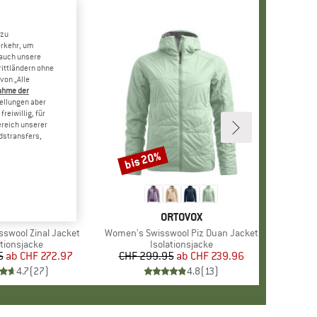
 zu
erkehr, um
 auch unsere
rittländern ohne
von „Alle
ahme der
tellungen aber
reiwillig, für
ereich unserer
dstransfers,
bis 20%
Rabatt
ARKE
RTOVOX
MARKE
ORTOVOX
swool Zinal Jacket
Artikel
Women's Swisswool Piz Duan Jacket
uktgruppe
ationsjacke
Produktgruppe
Isolationsjacke
5
ab
Preis
reduzierter Preis
CHF 272.97
CHF 299.95
ab
Preis
reduzierter Preis
CHF 239.96
4.7
(
27
)
4.8
(
13
)