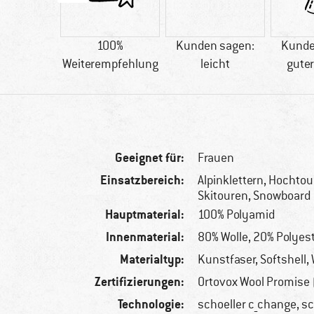
20 g
100%
Kunden sagen:
Kunde
Weiterempfehlung
leicht
guter
Geeignet für:
Frauen
Einsatzbereich:
Alpinklettern, Hochtour
Skitouren, Snowboard
Hauptmaterial:
100% Polyamid
Innenmaterial:
80% Wolle, 20% Polyes
Materialtyp:
Kunstfaser, Softshell, 
Zertifizierungen:
Ortovox Wool Promise
Technologie:
schoeller c_change, sc