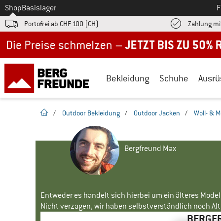
Zum
Shop
Basislager
F
Portofrei ab CHF 100 (CH)
Zahlung mi
Jetzt bis zu 50% Rabatt im Sommer Sale
Bekleidung
Schuhe
Ausrü
Startseite
/
Outdoor Bekleidung
/
Outdoor Jacken
/
Woll- & 
Bergfreund Max
Entweder es handelt sich hierbei um ein älteres Mode
Nicht verzagen, wir haben selbstverständlich noch Alte
BERGFR