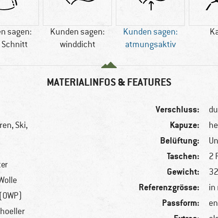
n sagen:
Kunden sagen:
Kunden sagen:
K
 Schnitt
winddicht
atmungsaktiv
MATERIALINFOS & FEATURES
Verschluss:
du
Kapuze:
en, Ski,
he
Belüftung:
Un
Taschen:
2 
ter
Gewicht:
32
Wolle
Referenzgrösse:
in
 (OWP)
Passform:
en
hoeller