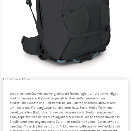
Detailansichten
Wir verwenden Cookies und vergleichbare Technologien, um die notwendigen
Funktionen unserer Website zu gewährleisten. Außerdem bieten wir
zusätzliche Dienste und Funktionen an, analysieren unseren Datenverkehr,
um Inhalte und Werbung zu personalisieren, bzw. Social Media-Funktionen
bereitzustellen. Dadurch erfahren auch unsere Social Media-, Werbe- und
Preis:
CHF
244.95
inkl. MwSt., zollfreie Lieferung
Analysepartner von deiner Nutzung unserer Website; diese sitzen teilweise in
Schweiz. Informationen zu den Versand
Versandkostenfrei
(CH)
Drittländern ohne angemessene Garantien zum Schutz deiner Daten, etwa vor
dem Zugriff durch Behörden. Durch Anklicken von „Alle auswählen“ erklärst du
dich damit einverstanden, dass wir so verfahren.
Wenn du keine Cookies mit