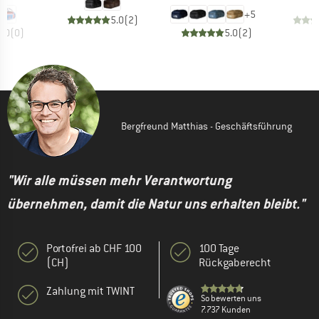
+
5
5.0
(
2
)
0.0
(
0
)
5.0
(
2
)
Bergfreund Matthias - Geschäftsführung
"Wir alle müssen mehr Verantwortung
übernehmen, damit die Natur uns erhalten bleibt."
Portofrei ab CHF 100
100 Tage
(CH)
Rückgaberecht
Zahlung mit TWINT
So bewerten uns
7.737 Kunden