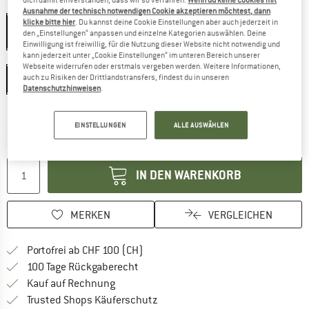
Farbe:
Black
Ausnahme der technisch notwendigen Cookie akzeptieren möchtest, dann
klicke bitte hier
. Du kannst deine Cookie Einstellungen aber auch jederzeit in
den „Einstellungen“ anpassen und einzelne Kategorien auswählen. Deine
Einwilligung ist freiwillig, für die Nutzung dieser Website nicht notwendig und
kann jederzeit unter „Cookie Einstellungen“ im unteren Bereich unserer
Grösse:
36 l
Webseite widerrufen oder erstmals vergeben werden. Weitere Informationen,
auch zu Risiken der Drittlandstransfers, findest du in unseren
36 l
Datenschutzhinweisen
.
Grössentabelle
EINSTELLUNGEN
ALLE AUSWÄHLEN
Der Link öffnet sich in einer Infobox und bei
Lieferzeit: 3-5 Werktage
Menge:
IN DEN WARENKORB
MERKEN
VERGLEICHEN
Finde mehr Informationen zu den Ver
Portofrei ab CHF 100 (CH)
Gehe hier zu den Rückgabe-Richtlinie
100 Tage Rückgaberecht
Finde die Zahlungs-Infos hier! Öffnet sich 
Kauf auf Rechnung
Finde alle Infos hier!
Trusted Shops Käuferschutz