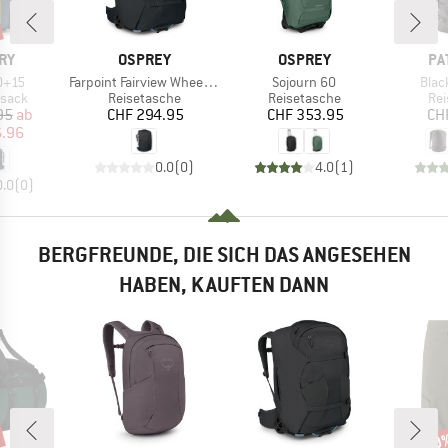
MARKE
MARKE
MA
RY
OSPREY
OSPREY
PA
Artikel
Artikel
Artik
0+15
Farpoint Fairview Wheels 65
Sojourn 60
Blac
ruppe
Produktgruppe
Produktgruppe
Pro
ksack
Reisetasche
Reisetasche
Rei
eis
duzierter Preis
Preis
Preis
95
ab
CHF 294.95
CHF 353.95
CH
6.96
0.0
(
0
)
4.0
(
1
)
0.0
(
0
)
BERGFREUNDE, DIE SICH DAS ANGESEHEN
HABEN, KAUFTEN DANN
30
Raba