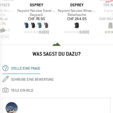
MARKE
MARKE
MARK
 FACE
OSPREY
OSPREY
THE 
Artikel
Artikel
Artike
led Medium
Farpoint Fairview Travel Daypack 15
Farpoint Fairview Wheels 36
Explo
gruppe
Produktgruppe
Produktgruppe
sche
Daypack
Reisetasche
eis
duzierter Preis
Preis
Preis
95
ab
CHF 78.95
CHF 244.95
CHF 89.
5.96
+
6
0.0
(
0
)
0.0
(
0
)
.9
(
12
)
WAS SAGST DU DAZU?
STELLE EINE FRAGE
SCHREIBE EINE BEWERTUNG
TEILE EIN BILD