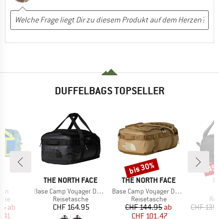
DUFFELBAGS TOPSELLER
bis 30%
45
Rabatt
Raba
KE
MARKE
MARKE
M
P
THE NORTH FACE
THE NORTH FACE
M
Artikel
Artikel
A
ion
Base Camp Voyager Duffel 62L
Base Camp Voyager Duffel 32L
gruppe
Produktgruppe
Produktgruppe
Pro
sche
Reisetasche
Reisetasche
Rei
eis
duzierter Preis
Preis
Preis
reduzierter Preis
95
ab
CHF 164.95
CHF 144.95
ab
CHF 139
6.41
CHF 101.47