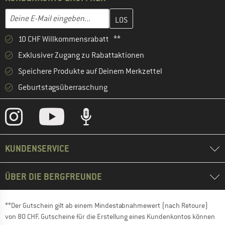
Gib hier deine E-Mail-Adresse ein und erstelle im nächsten Schri
E-Mail-Adresse
10 CHF Willkommensrabatt **
Exklusiver Zugang zu Rabattaktionen
Speichere Produkte auf Deinem Merkzettel
Geburtstagsüberraschung
KUNDENSERVICE
ÜBER DIE BERGFREUNDE
**Der Gutschein gilt ab einem Mindestabnahmewert (nach Retoure)
von 80 CHF. Gutscheine für die Erstellung eines Kundenkontos können