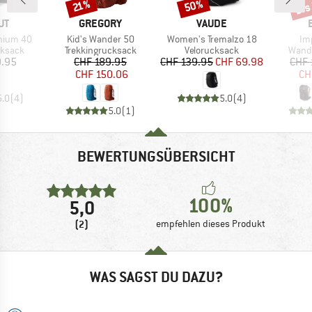
bis
50%
Rabatt
Rabatt
Raba
21%
E
MARKE
MARKE
UT
GREGORY
VAUDE
Artikel
Artikel
Art
hium 40
Kid's Wander 50
Women's Tremalzo 18
Im
uppe
Produktgruppe
Produktgruppe
Produ
ksack
Trekkingrucksack
Velorucksack
Wand
eis
Preis
reduzierter Preis
Preis
reduzierter Preis
9.95
CHF 189.95
CHF 139.95
CHF 69.98
CHF 
CHF 150.06
CH
5.0
(
4
)
5.0
(
4
)
5.0
(
1
)
BEWERTUNGSÜBERSICHT
100%
5,0
(2)
empfehlen dieses Produkt
WAS SAGST DU DAZU?