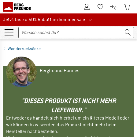
Zum Kundenkonto
Zum 
Zum Merkzettel.
Zum Produk
Jetzt bis zu 50% Rabatt im Sommer Sale
Jetzt bis zu 50% Rabatt im Sommer Sale »
Wanderrucksäcke
Bergfreund Hannes
"DIESES PRODUKT IST NICHT MEHR
LIEFERBAR."
Entweder es handelt sich hierbei um ein älteres Modell oder
wir können bzw. werden das Produkt nicht mehr beim
Hersteller nachbestellen.