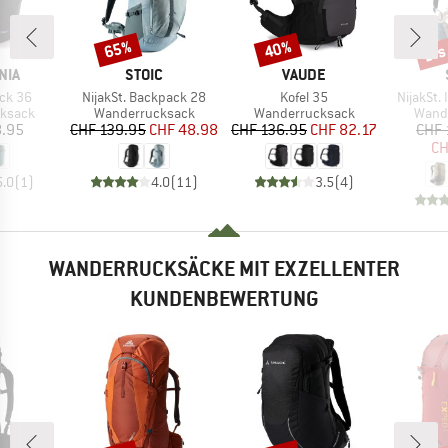
bis
65%
40%
Rabatt
Rabatt
Raba
MARKE
MARKE
NIA
STOIC
VAUDE
Artikel
Artikel
Artikel
ack 36
NijakSt. Backpack 28
Kofel 35
NijakSt.
uppe
Produktgruppe
Produktgruppe
Produ
ksack
Wanderrucksack
Wanderrucksack
Wand
eis
Preis
reduzierter Preis
Preis
reduzierter Preis
8.95
CHF 139.95
CHF 48.98
CHF 136.95
CHF 82.17
CHF 
CH
5.0
(
1
)
4.0
(
11
)
3.5
(
4
)
WANDERRUCKSÄCKE MIT EXZELLENTER
KUNDENBEWERTUNG