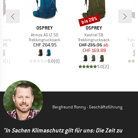
bis 28%
Rabatt
E
MARKE
MARKE
M
EY
OSPREY
OSPREY
O
Artikel
Artikel
A
65
Atmos AG LT 50
Kestrel 58
R
uppe
Produktgruppe
Produktgruppe
Produ
cksack
Trekkingrucksack
Trekkingrucksack
Trekk
eis
Preis
Preis
reduzierter Preis
5.95
CHF 264.95
CHF 235.95
ab
CH
CHF 169.88
4.0
(
1
)
0.0
(
0
)
5.0
(
2
)
Bergfreund Ronny - Geschäftsführung
"In Sachen Klimaschutz gilt für uns: Die Zeit zu