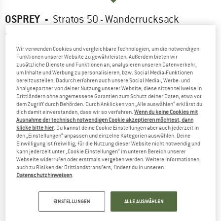
OSPREY
-
Stratos 50 - Wanderrucksack
5,0
(2)
Wir verwenden Cookies und vergleichbare Technologien, um die notwendigen
Funktionen unserer Website zu gewährleisten. Außerdem bieten wir
zusätzliche Dienste und Funktionen an, analysieren unseren Datenverkehr,
um Inhalte und Werbung zu personalisieren, bzw. Social Media-Funktionen
bereitzustellen. Dadurch erfahren auch unsere Social Media-, Werbe- und
Analysepartner von deiner Nutzung unserer Website; diese sitzen teilweise in
Drittländern ohne angemessene Garantien zum Schutz deiner Daten, etwa vor
dem Zugriff durch Behörden. Durch Anklicken von „Alle auswählen“ erklärst du
dich damit einverstanden, dass wir so verfahren.
Wenn du keine Cookies mit
Ausnahme der technisch notwendigen Cookie akzeptieren möchtest, dann
klicke bitte hier
. Du kannst deine Cookie Einstellungen aber auch jederzeit in
den „Einstellungen“ anpassen und einzelne Kategorien auswählen. Deine
Einwilligung ist freiwillig, für die Nutzung dieser Website nicht notwendig und
kann jederzeit unter „Cookie Einstellungen“ im unteren Bereich unserer
Webseite widerrufen oder erstmals vergeben werden. Weitere Informationen,
auch zu Risiken der Drittlandstransfers, findest du in unseren
Datenschutzhinweisen
.
EINSTELLUNGEN
ALLE AUSWÄHLEN