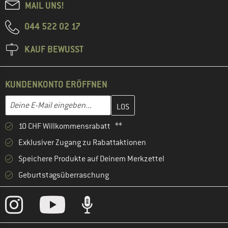
MAIL UNS!
044 522 02 17
KAUF BEWUSST
KUNDENKONTO ERÖFFNEN
Gib hier deine E-Mail-Adresse ein und erstelle im nächsten Schri
E-Mail-Adresse
10 CHF Willkommensrabatt **
Exklusiver Zugang zu Rabattaktionen
Speichere Produkte auf Deinem Merkzettel
Geburtstagsüberraschung