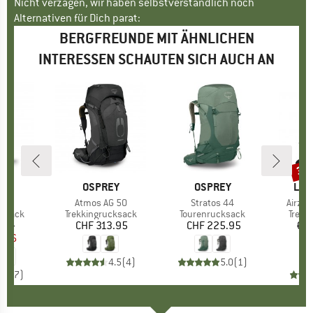
Nicht verzagen, wir haben selbstverständlich noch
Alternativen für Dich parat:
BERGFREUNDE MIT ÄHNLICHEN
INTERESSEN SCHAUTEN SICH AUCH AN
38
Raba
RY
MARKE
OSPREY
MARKE
OSPREY
MAR
LOW
40
Artikel
Atmos AG 50
Artikel
Stratos 44
Artikel
Airzon
uppe
ksack
Produktgruppe
Trekkingrucksack
Produktgruppe
Tourenrucksack
Produ
Trekk
.95
eis
duzierter Preis
CHF 313.95
Preis
CHF 225.95
Preis
CH
6.96
CH
4.5
(
4
)
5.0
(
1
)
5.0
(
7
)