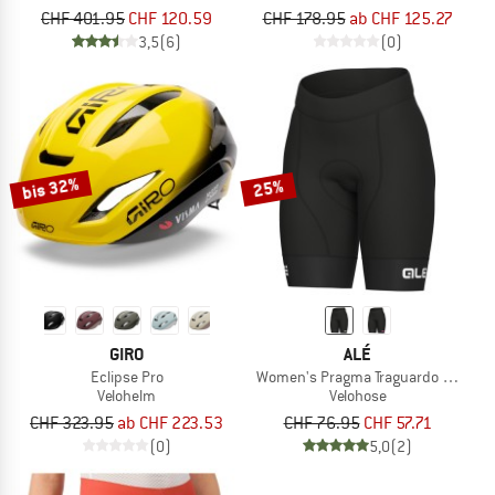
CHF 401.95
CHF 120.59
CHF 178.95
ab CHF 125.27
3,5
(6)
(0)
bis 32%
25%
GIRO
ALÉ
Eclipse Pro
Women's Pragma Traguardo 2.0 Shor
Velohelm
Velohose
CHF 323.95
ab CHF 223.53
CHF 76.95
CHF 57.71
(0)
5,0
(2)