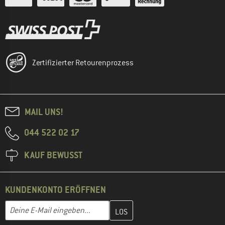
Zertifizierter Retourenprozess
MAIL UNS!
044 522 02 17
KAUF BEWUSST
KUNDENKONTO ERÖFFNEN
Gib hier deine E-Mail-Adresse ein und erstelle im nächsten Schri
E-Mail-Adresse