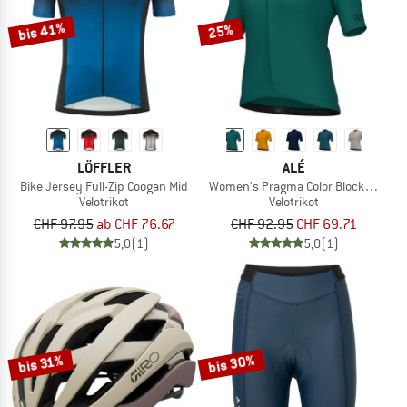
bis 41%
25%
LÖFFLER
ALÉ
Bike Jersey Full-Zip Coogan Mid
Women's Pragma Color Block Off Roa
Velotrikot
Velotrikot
CHF 97.95
ab CHF 76.67
CHF 92.95
CHF 69.71
5,0
(1)
5,0
(1)
bis 30%
bis 31%