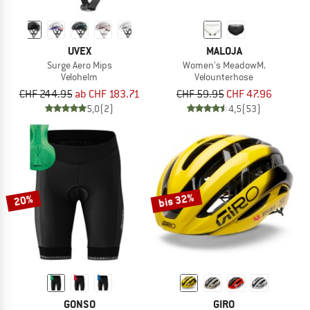
UVEX
MALOJA
Surge Aero Mips
Women's MeadowM.
Velohelm
Velounterhose
CHF 244.95
ab CHF 183.71
CHF 59.95
CHF 47.96
5,0
(2)
4,5
(53)
bis 32%
20%
GONSO
GIRO