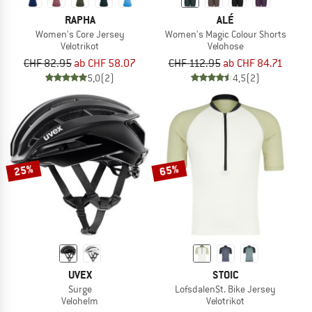
RAPHA
ALÉ
Women's Core Jersey
Women's Magic Colour Shorts
Velotrikot
Velohose
CHF 82.95
ab CHF 58.07
CHF 112.95
ab CHF 84.71
5,0
(2)
4,5
(2)
25%
65%
UVEX
STOIC
Surge
LofsdalenSt. Bike Jersey
Velohelm
Velotrikot