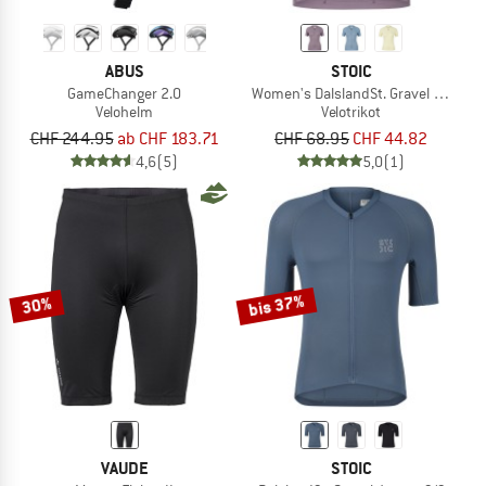
ABUS
STOIC
GameChanger 2.0
Women's DalslandSt. Gravel Jersey 
Velohelm
Velotrikot
CHF 244.95
ab CHF 183.71
CHF 68.95
CHF 44.82
4,6
(5)
5,0
(1)
bis 37%
30%
VAUDE
STOIC