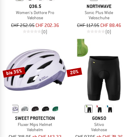
Q36.5
NORTHWAVE
Women's Dottore Pro
Sonic Plus Wide
Velohose
Veloschuhe
CHF 252.95
CHF 202.36
CHF 117.95
CHF 88.46
(0)
(0)
bis 35%
20%
SWEET PROTECTION
GONSO
Fluxer Mips Helmet
Sitivo
Velohelm
Velohose