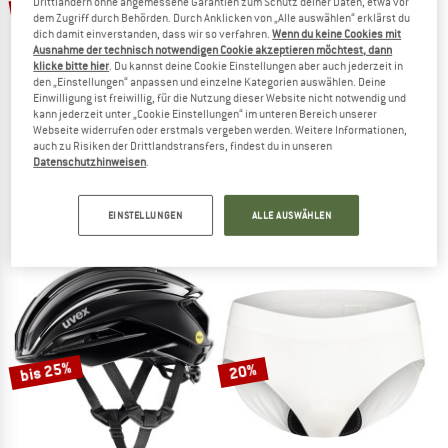
bis 25%
30%
Drittländern ohne angemessene Garantien zum Schutz deiner Daten, etwa vor
dem Zugriff durch Behörden. Durch Anklicken von „Alle auswählen“ erklärst du
dich damit einverstanden, dass wir so verfahren.
Wenn du keine Cookies mit
Ausnahme der technisch notwendigen Cookie akzeptieren möchtest, dann
klicke bitte hier
. Du kannst deine Cookie Einstellungen aber auch jederzeit in
den „Einstellungen“ anpassen und einzelne Kategorien auswählen. Deine
Einwilligung ist freiwillig, für die Nutzung dieser Website nicht notwendig und
kann jederzeit unter „Cookie Einstellungen“ im unteren Bereich unserer
Webseite widerrufen oder erstmals vergeben werden. Weitere Informationen,
auch zu Risiken der Drittlandstransfers, findest du in unseren
ALPINA
CASTELLI
Datenschutzhinweisen
.
Taunus Gravel Mips
Core Tri Suit S/S
Velohelm
Veloeinteiler
CHF 97.95
ab CHF 73.46
CHF 178.95
CHF 125.27
EINSTELLUNGEN
ALLE AUSWÄHLEN
5,0
(3)
(0)
bis 25%
20%