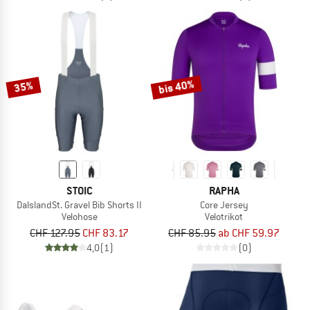
bis 40%
35%
STOIC
RAPHA
DalslandSt. Gravel Bib Shorts II
Core Jersey
Velohose
Velotrikot
CHF 127.95
CHF 83.17
CHF 85.95
ab CHF 59.97
4,0
(1)
(0)