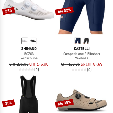
bis 32%
25%
SHIMANO
CASTELLI
RC703
Competizione 2 Bibshort
Veloschuhe
Velohose
CHF 235.95
CHF 176.96
CHF 128.95
ab CHF 87.69
(0)
(0)
bis 35%
30%