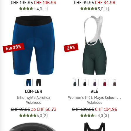
CHF 195.95
CHF 146.96
CHF 99.95
CHF 34.98
4,0
(1)
5,0
(1)
bis 38%
25%
LÖFFLER
ALÉ
Bike Tights Aeroflex
Women's PR-E Magic Colour Bibshor
Velohose
Velohose
CHF 97.95
ab CHF 60.73
CHF 139.95
CHF 104.96
5,0
(2)
4,3
(3)