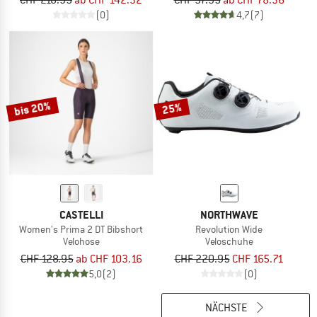
CHF 218.95
ab CHF 142.32
CHF 97.95
ab CHF 78.36
(0)
4,7
(7)
bis 20%
25%
CASTELLI
NORTHWAVE
Women's Prima 2 DT Bibshort
Revolution Wide
Velohose
Veloschuhe
CHF 128.95
ab CHF 103.16
CHF 220.95
CHF 165.71
5,0
(2)
(0)
NÄCHSTE