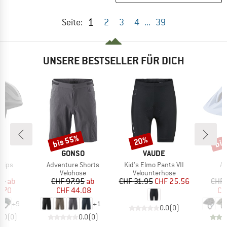
1
Seite:
2
3
4
...
39
UNSERE BESTSELLER FÜR DICH
bis 55%
bis
20%
Rabatt
Rabatt
Raba
KE
MARKE
MARKE
GONSO
VAUDE
Artikel
Artikel
Ar
 Mips
Adventure Shorts
Kid's Elmo Pants VII
Ap
tgruppe
Produktgruppe
Produktgruppe
P
lm
Velohose
Velounterhose
V
eis
duzierter Preis
Preis
reduzierter Preis
Preis
reduzierter Preis
95
ab
CHF 97.95
ab
CHF 31.95
CHF 25.56
CHF 
6.70
CHF 44.08
CH
+
9
+
1
0.0
(
0
)
0.0
(
0
)
0.0
(
0
)