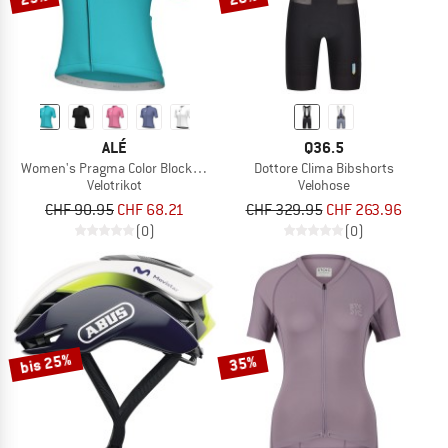
ALÉ
Q36.5
Women's Pragma Color Block S/S Jersey
Dottore Clima Bibshorts
Velotrikot
Velohose
CHF 90.95
CHF 68.21
CHF 329.95
CHF 263.96
(0)
(0)
bis 25%
35%