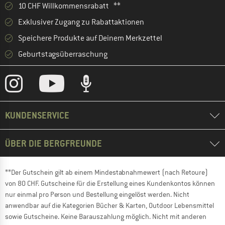
10 CHF Willkommensrabatt **
Exklusiver Zugang zu Rabattaktionen
Speichere Produkte auf Deinem Merkzettel
Geburtstagsüberraschung
KUNDENSERVICE
ÜBER DIE BERGFREUNDE
**Der Gutschein gilt ab einem Mindestabnahmewert (nach Retoure)
von 80 CHF. Gutscheine für die Erstellung eines Kundenkontos können
nur einmal pro Person und Bestellung eingelöst werden. Nicht
anwendbar auf die Kategorien Bücher & Karten, Outdoor Lebensmittel
sowie Gutscheine. Keine Barauszahlung möglich. Nicht mit anderen