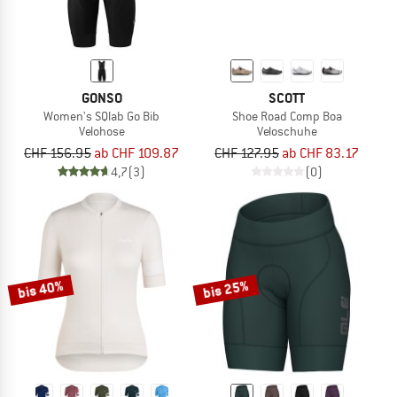
GONSO
SCOTT
Women's SQlab Go Bib
Shoe Road Comp Boa
Velohose
Veloschuhe
CHF 156.95
ab CHF 109.87
CHF 127.95
ab CHF 83.17
4,7
(3)
(0)
bis 40%
bis 25%