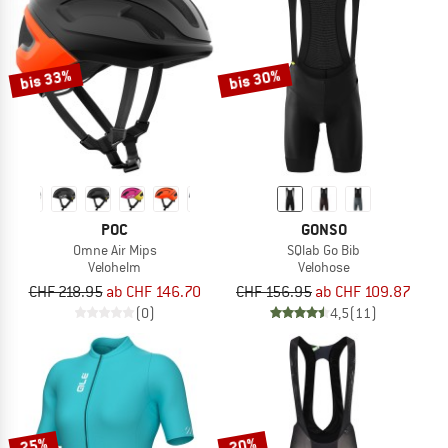
bis 33%
bis 30%
POC
GONSO
Omne Air Mips
SQlab Go Bib
Velohelm
Velohose
CHF 218.95
ab CHF 146.70
CHF 156.95
ab CHF 109.87
(0)
4,5
(11)
25%
20%