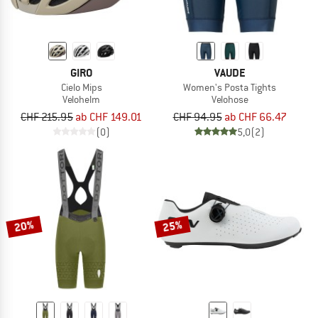
GIRO
VAUDE
Cielo Mips
Women's Posta Tights
Velohelm
Velohose
CHF 215.95
ab CHF 149.01
CHF 94.95
ab CHF 66.47
(0)
5,0
(2)
20%
25%