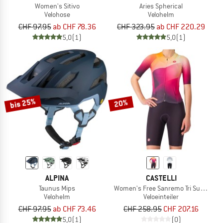
Women's Sitivo
Aries Spherical
Velohose
Velohelm
CHF 97.95
ab CHF 78.36
CHF 323.95
ab CHF 220.29
5,0
(1)
5,0
(1)
bis 25%
20%
ALPINA
CASTELLI
Taunus Mips
Women's Free Sanremo Tri Suit S/S
Velohelm
Veloeinteiler
CHF 97.95
ab CHF 73.46
CHF 258.95
CHF 207.16
5,0
(1)
(0)