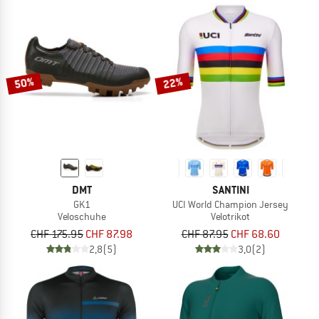
50%
22%
DMT
SANTINI
GK1
UCI World Champion Jersey
Veloschuhe
Velotrikot
CHF 175.95
CHF 87.98
CHF 87.95
CHF 68.60
2,8
(5)
3,0
(2)