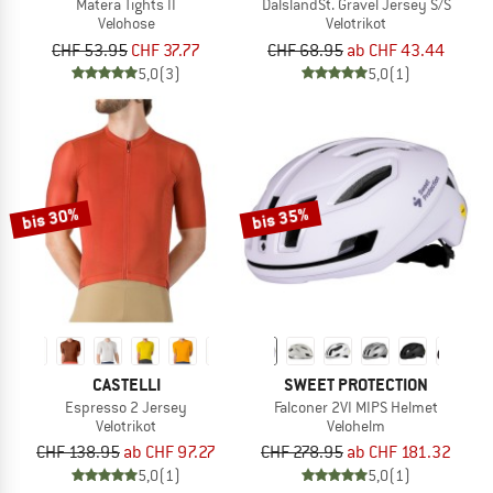
Matera Tights II
DalslandSt. Gravel Jersey S/S
Velohose
Velotrikot
CHF 53.95
CHF 37.77
CHF 68.95
ab CHF 43.44
5,0
(3)
5,0
(1)
bis 30%
bis 35%
CASTELLI
SWEET PROTECTION
Espresso 2 Jersey
Falconer 2VI MIPS Helmet
Velotrikot
Velohelm
CHF 138.95
ab CHF 97.27
CHF 278.95
ab CHF 181.32
5,0
(1)
5,0
(1)