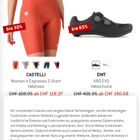
bis 30%
bis 65%
CASTELLI
DMT
Women's Espresso 2 Short
KR0 EVO
Velohose
Veloschuhe
CHF 168.95
ab CHF 118.27
CHF 401.95
ab CHF 140.68
(0)
4,3
(3)
Wir verwenden Cookies und vergleichbare Technologien, um die notwendigen
Funktionen unserer Website zu gewährleisten. Außerdem bieten wir
zusätzliche Dienste und Funktionen an, analysieren unseren Datenverkehr,
um Inhalte und Werbung zu personalisieren, bzw. Social Media-Funktionen
bereitzustellen. Dadurch erfahren auch unsere Social Media-, Werbe- und
Analysepartner von deiner Nutzung unserer Website; diese sitzen teilweise in