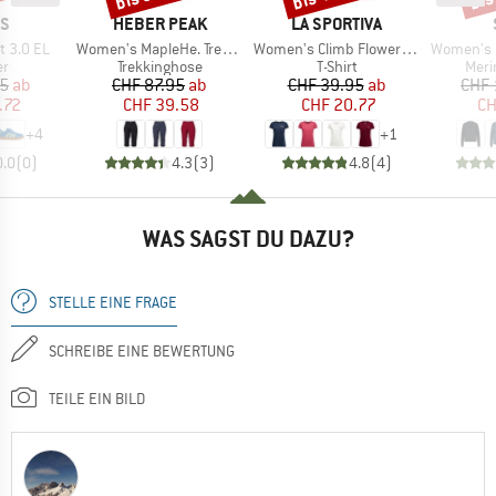
E
MARKE
MARKE
AS
HEBER PEAK
LA SPORTIVA
Artikel
Artikel
Artikel
t 3.0 EL
Women's MapleHe. Trekking Capri Pants
Women's Climb Flower T-Shirt
Women's MerinoTerry285
ktgruppe
Produktgruppe
Produktgruppe
Prod
er
Trekkinghose
T-Shirt
Meri
eis
duzierter Preis
Preis
reduzierter Preis
Preis
reduzierter Preis
95
ab
CHF 87.95
ab
CHF 39.95
ab
CHF 
.72
CHF 39.58
CHF 20.77
CH
+
4
+
1
0.0
(
0
)
4.3
(
3
)
4.8
(
4
)
WAS SAGST DU DAZU?
STELLE EINE FRAGE
SCHREIBE EINE BEWERTUNG
TEILE EIN BILD