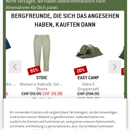
Nicht verzagen, wir haben selbstverständlich noch
Alternativen für Dich parat:
BERGFREUNDE, DIE SICH DAS ANGESEHEN
HABEN, KAUFTEN DANN
65%
20%
20
Rabatt
Rabatt
Raba
IDS
MARKE
STOIC
MARKE
EASY CAMP
M
O
rt XT-Shirt
Artikel
Women's HoforsSt. Softshell Pants Capri Light
Artikel
Hidra 5
A
gruppe
irt
Produktgruppe
Shorts
Produktgruppe
Gruppenzelt
Pro
Gru
95
eis
duzierter Preis
ab
CHF 99.95
Preis
reduzierter Preis
CHF 34.98
CHF 294.95
Preis
reduzierter Preis
CH
.48
CHF 235.96
CH
4.4
(
8
)
Wir verwenden Cookies und vergleichbare Technologien, um die notwendigen
5.0
(
4
)
0.0
(
0
)
Funktionen unserer Website zu gewährleisten. Außerdem bieten wir
zusätzliche Dienste und Funktionen an, analysieren unseren Datenverkehr,
um Inhalte und Werbung zu personalisieren, bzw. Social Media-Funktionen