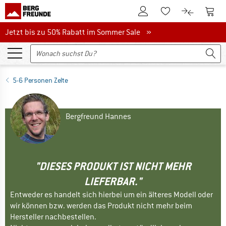
Zum Kundenkonto
Zum 
Zum Merkzettel.
Zum Produk
Jetzt bis zu 50% Rabatt im Sommer Sale
Jetzt bis zu 50% Rabatt im Sommer Sale »
5-6 Personen Zelte
Bergfreund Hannes
"DIESES PRODUKT IST NICHT MEHR
LIEFERBAR."
Entweder es handelt sich hierbei um ein älteres Modell oder
wir können bzw. werden das Produkt nicht mehr beim
Hersteller nachbestellen.