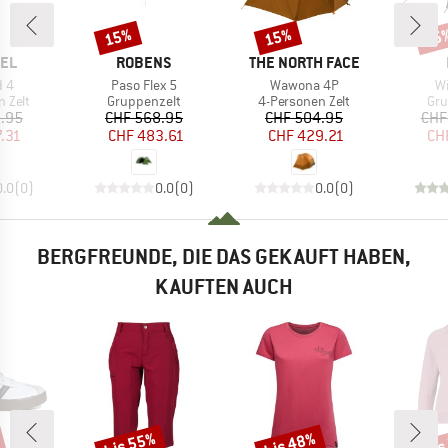
15%
15%
55
Rabatt
Rabatt
Raba
MARKE
MARKE
EL
ROBENS
THE NORTH FACE
Artikel
Artikel
Ar
d 4
Paso Flex 5
Wawona 4P
Wi
uppe
Produktgruppe
Produktgruppe
Pro
 Zelt
Gruppenzelt
4-Personen Zelt
Gru
eis
duzierter Preis
Preis
reduzierter Preis
Preis
reduzierter Preis
.95
CHF 568.95
CHF 504.95
CHF
.31
CHF 483.61
CHF 429.21
CH
0.0
(
0
)
0.0
(
0
)
0.0
(
0
)
BERGFREUNDE, DIE DAS GEKAUFT HABEN,
KAUFTEN AUCH
bis 55%
bis 48%
bis
Rabatt
Rabatt
Raba