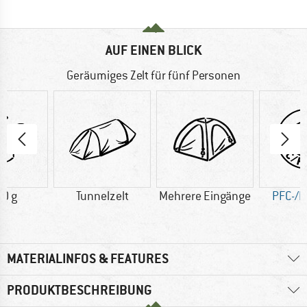
AUF EINEN BLICK
Geräumiges Zelt für fünf Personen
0 g
Tunnelzelt
Mehrere Eingänge
PFC-/P
MATERIALINFOS & FEATURES
PRODUKTBESCHREIBUNG