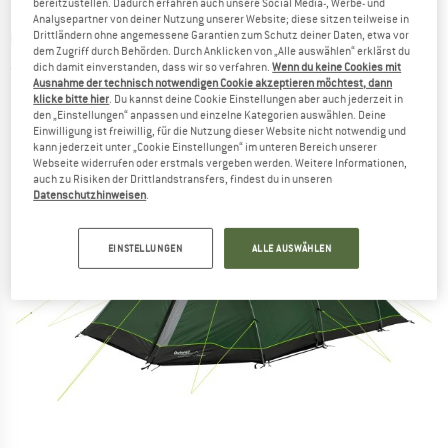
bereitzustellen. Dadurch erfahren auch unsere Social Media-, Werbe- und
Analysepartner von deiner Nutzung unserer Website; diese sitzen teilweise in
OUTWELL
-
Earth 5 Plus - Gruppenzelt
Drittländern ohne angemessene Garantien zum Schutz deiner Daten, etwa vor
dem Zugriff durch Behörden. Durch Anklicken von „Alle auswählen“ erklärst du
dich damit einverstanden, dass wir so verfahren.
Wenn du keine Cookies mit
(0)
Ausnahme der technisch notwendigen Cookie akzeptieren möchtest, dann
klicke bitte hier
. Du kannst deine Cookie Einstellungen aber auch jederzeit in
den „Einstellungen“ anpassen und einzelne Kategorien auswählen. Deine
Einwilligung ist freiwillig, für die Nutzung dieser Website nicht notwendig und
kann jederzeit unter „Cookie Einstellungen“ im unteren Bereich unserer
Webseite widerrufen oder erstmals vergeben werden. Weitere Informationen,
auch zu Risiken der Drittlandstransfers, findest du in unseren
Datenschutzhinweisen
.
EINSTELLUNGEN
ALLE AUSWÄHLEN