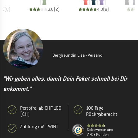
0.0
(
0
)
3.0
(
2
)
4.8
(
8
)
Bergfreundin Lisa - Versand
"Wir geben alles, damit Dein Paket schnell bei Dir
ankommt."
Portofrei ab CHF 100
100 Tage
(CH)
Rückgaberecht
Zahlung mit TWINT
So bewerten uns
7.706 Kunden