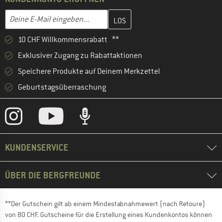
Gib hier deine E-Mail-Adresse ein und erstelle im nächsten Schri
E-Mail-Adresse
10 CHF Willkommensrabatt **
Exklusiver Zugang zu Rabattaktionen
Speichere Produkte auf Deinem Merkzettel
Geburtstagsüberraschung
KUNDENSERVICE
ÜBER DIE BERGFREUNDE
**Der Gutschein gilt ab einem Mindestabnahmewert (nach Retoure)
von 80 CHF. Gutscheine für die Erstellung eines Kundenkontos können