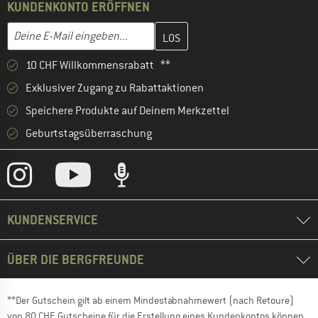
KUNDENKONTO ERÖFFNEN
Gib hier deine E-Mail-Adresse ein und erstelle im nächsten Schri
E-Mail-Adresse
10 CHF Willkommensrabatt **
Exklusiver Zugang zu Rabattaktionen
Speichere Produkte auf Deinem Merkzettel
Geburtstagsüberraschung
KUNDENSERVICE
ÜBER DIE BERGFREUNDE
**Der Gutschein gilt ab einem Mindestabnahmewert (nach Retoure)
von 80 CHF. Gutscheine für die Erstellung eines Kundenkontos können