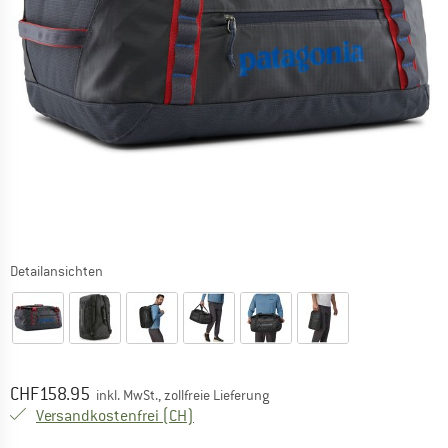
Detailansichten
Preis:
CHF
158.95
inkl. MwSt., zollfreie Lieferung
Schweiz. Informationen zu den Versand
Versandkostenfrei
(CH)