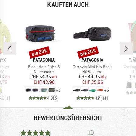
KAUFTEN AUCH
bis 20%
bis 20%
Rabatt
Rabatt
MARKE
MARKE
MA
RYX
PATAGONIA
PATAGONIA
FJÄ
Artikel
Artikel
Artikel
acket
Black Hole Cube 6
Terravia Mini Hip Pack
Vardag
gruppe
Produktgruppe
Produktgruppe
P
cke
Necessaire
Hüfttasche
D
eis
duzierter Preis
Preis
reduzierter Preis
Preis
reduzierter Preis
95
ab
CHF 54.95
ab
CHF 44.95
ab
CH
2.76
CHF 43.96
CHF 35.96
+
3
+
6
5.0
(
1
)
4.8
(
5
)
4.7
(
14
)
BEWERTUNGSÜBERSICHT