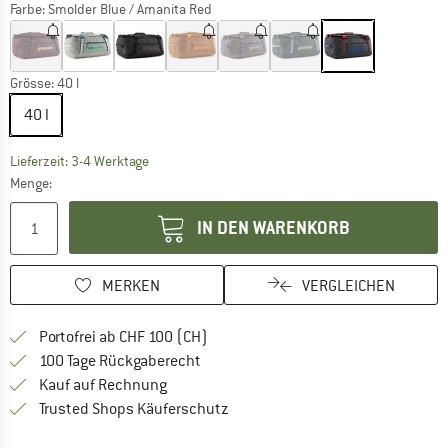
Farbe:
Smolder Blue / Amanita Red
Grösse:
40 l
40 l
Der Link öffnet sich in einer Infobox und beinhalte
Lieferzeit: 3-4 Werktage
Menge:
IN DEN WARENKORB
MERKEN
VERGLEICHEN
Finde mehr Informationen zu den Ver
Portofrei ab CHF 100 (CH)
Gehe hier zu den Rückgabe-Richtlinie
100 Tage Rückgaberecht
Finde die Zahlungs-Infos hier! Öffnet sich 
Kauf auf Rechnung
Finde alle Infos hier!
Trusted Shops Käuferschutz