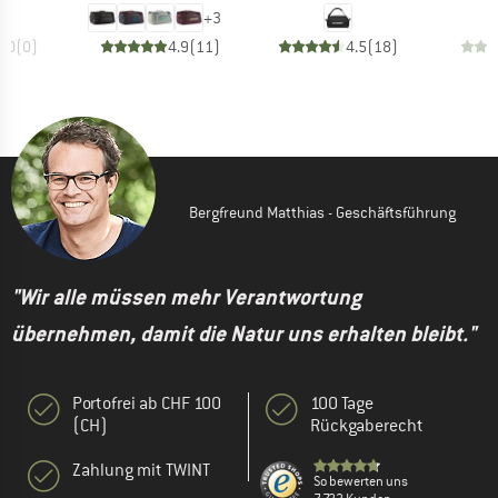
+
3
0.0
(
0
)
4.9
(
11
)
4.5
(
18
)
Bergfreund Matthias - Geschäftsführung
"Wir alle müssen mehr Verantwortung
übernehmen, damit die Natur uns erhalten bleibt."
Portofrei ab CHF 100
100 Tage
(CH)
Rückgaberecht
Zahlung mit TWINT
So bewerten uns