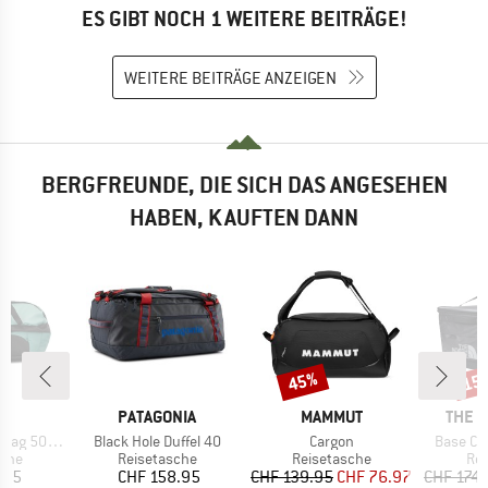
ES GIBT NOCH 1 WEITERE BEITRÄGE!
WEITERE BEITRÄGE ANZEIGEN
BERGFREUNDE, DIE SICH DAS ANGESEHEN
HABEN, KAUFTEN DANN
45%
15
Rabatt
Raba
E
MARKE
MARKE
MARK
ND
PATAGONIA
MAMMUT
THE 
Artikel
Artikel
Artikel
 500 30-40
Black Hole Duffel 40
Cargon
Base Ca
gruppe
Produktgruppe
Produktgruppe
Pro
sche
Reisetasche
Reisetasche
Rei
eis
Preis
Preis
reduzierter Preis
.95
CHF 158.95
CHF 139.95
CHF 76.97
CHF 174