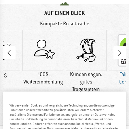
AUF EINEN BLICK
Kompakte Reisetasche
0 g
100%
Kunden sagen:
Fair
Weiterempfehlung
gutes
Cert
Tragesystem
MATERIALINFOS & FEATURES
Wir verwenden Cookies und vergleichbare Technologien, um die notwendigen
Funktionen unserer Website zu gewährleisten. Außerdem bieten wir
zusätzliche Dienste und Funktionen an, analysieren unseren Datenverkehr,
PRODUKTBESCHREIBUNG
um Inhalte und Werbung zu personalisieren, bzw. Social Media-Funktionen
bereitzustellen. Dadurch erfahren auch unsere Social Media-, Werbe- und
Analysepartner von deiner Nutzung unserer Website; diese sitzen teilweise in