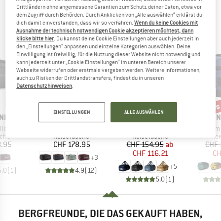
Drittländern ohne angemessene Garantien zum Schutz deiner Daten, etwa vor
ANDERE BERGFREUNDE SCHAUTEN SICH AUCH
dem Zugriff durch Behörden. Durch Anklicken von „Alle auswählen“ erklärst du
dich damit einverstanden, dass wir so verfahren.
Wenn du keine Cookies mit
AN
Ausnahme der technisch notwendigen Cookie akzeptieren möchtest, dann
klicke bitte hier
. Du kannst deine Cookie Einstellungen aber auch jederzeit in
den „Einstellungen“ anpassen und einzelne Kategorien auswählen. Deine
Einwilligung ist freiwillig, für die Nutzung dieser Website nicht notwendig und
kann jederzeit unter „Cookie Einstellungen“ im unteren Bereich unserer
Webseite widerrufen oder erstmals vergeben werden. Weitere Informationen,
auch zu Risiken der Drittlandstransfers, findest du in unseren
Datenschutzhinweisen
.
bis 25%
bis
Rabatt
Raba
EINSTELLUNGEN
ALLE AUSWÄHLEN
MARKE
MARKE
MARK
NIA
PATAGONIA
THE NORTH FACE
THE 
Artikel
Artikel
Artikel
ffel 100L
Black Hole Duffel 55
Base Camp Voyager Duffel 42L
Base Camp Duff
gruppe
Produktgruppe
Produktgruppe
Pro
sche
Reisetasche
Reisetasche
Rei
eis
Preis
Preis
reduzierter Preis
8.95
CHF 178.95
CHF 154.95
ab
CHF 
CHF 116.21
CH
+
3
+
5
5.0
(
1
)
4.9
(
12
)
5.0
(
1
)
BERGFREUNDE, DIE DAS GEKAUFT HABEN,