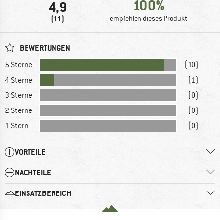
100%
4,9
(11)
empfehlen dieses Produkt
BEWERTUNGEN
5 Sterne
(10)
4 Sterne
(1)
3 Sterne
(0)
2 Sterne
(0)
1 Stern
(0)
VORTEILE
NACHTEILE
EINSATZBEREICH