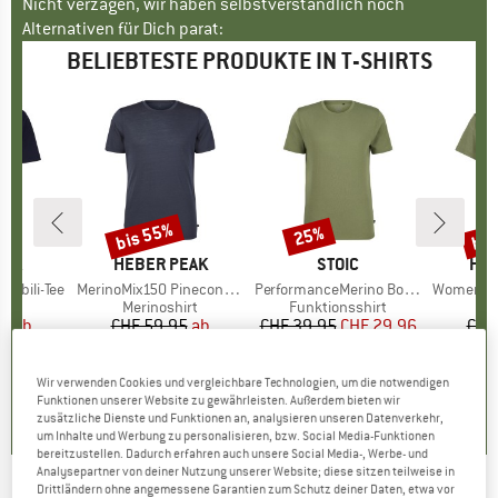
Nicht verzagen, wir haben selbstverständlich noch
Alternativen für Dich parat:
BELIEBTESTE PRODUKTE IN T-SHIRTS
bis 55%
bis
25%
Rabatt
Rabatt
Raba
NIA
MARKE
HEBER PEAK
MARKE
STOIC
MA
HEB
sibili-Tee
Artikel
MerinoMix150 PineconeHe. II T-Shirt
Artikel
PerformanceMerino BorgholmSt. T-Shirt
Artikel
Women's MerinoMix15
uktgruppe
t
Produktgruppe
Merinoshirt
Produktgruppe
Funktionsshirt
Pr
Me
95
eis
duzierter Preis
ab
CHF 59.95
Preis
reduzierter Preis
ab
CHF 39.95
Preis
reduzierter Preis
CHF 29.96
CHF
.27
CHF 26.98
CH
+
3
+
4
4.5
(
19
)
Wir verwenden Cookies und vergleichbare Technologien, um die notwendigen
Funktionen unserer Website zu gewährleisten. Außerdem bieten wir
.6
(
46
)
4.5
(
116
)
zusätzliche Dienste und Funktionen an, analysieren unseren Datenverkehr,
um Inhalte und Werbung zu personalisieren, bzw. Social Media-Funktionen
bereitzustellen. Dadurch erfahren auch unsere Social Media-, Werbe- und
Analysepartner von deiner Nutzung unserer Website; diese sitzen teilweise in
Drittländern ohne angemessene Garantien zum Schutz deiner Daten, etwa vor