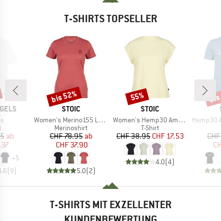
T-SHIRTS TOPSELLER
bis 52%
bis
55%
Rabatt
Rabatt
Raba
MARKE
MARKE
GELS
STOIC
STOIC
Artikel
Artikel
Artikel
s
Women's Merino155 LaholmSt. T-Shirt Daisy Flower
Women's Hemp30 AmalSt. Top II
Hemp30 Ama
ktgruppe
Produktgruppe
Produktgruppe
t
Merinoshirt
T-Shirt
eis
duzierter Preis
Preis
reduzierter Preis
Preis
reduzierter Preis
95
ab
CHF 78.95
ab
CHF 38.95
CHF 17.53
CHF
.37
CHF 37.90
CH
+
5
4.0
(
4
)
4.6
(
9
)
5.0
(
2
)
T-SHIRTS MIT EXZELLENTER
KUNDENBEWERTUNG