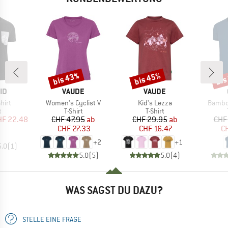
bis 43%
bis 45%
bis
Rabatt
Rabatt
Raba
MARKE
MARKE
ID
VAUDE
VAUDE
Artikel
Artikel
Artikel
hirt
Women's Cyclist V
Kid's Lezza
Bambo
ktgruppe
Produktgruppe
Produktgruppe
t
T-Shirt
T-Shirt
eis
duzierter Preis
Preis
reduzierter Preis
Preis
reduzierter Preis
HF 22.48
CHF 47.95
ab
CHF 29.95
ab
CHF
CHF 27.33
CHF 16.47
CH
+
2
+
1
5.0
(
1
)
5.0
(
5
)
5.0
(
4
)
WAS SAGST DU DAZU?
STELLE EINE FRAGE