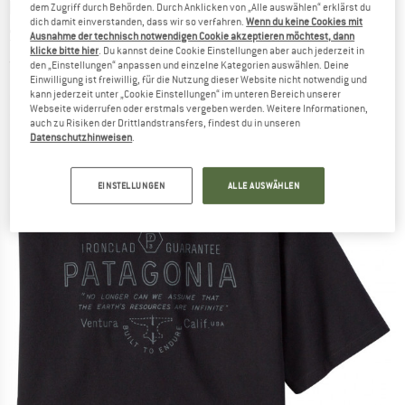
PATAGONIA
-
Forge Mark Responsibili-Tee - T-
dem Zugriff durch Behörden. Durch Anklicken von „Alle auswählen“ erklärst du
dich damit einverstanden, dass wir so verfahren.
Wenn du keine Cookies mit
Shirt
Ausnahme der technisch notwendigen Cookie akzeptieren möchtest, dann
klicke bitte hier
. Du kannst deine Cookie Einstellungen aber auch jederzeit in
(0)
den „Einstellungen“ anpassen und einzelne Kategorien auswählen. Deine
Einwilligung ist freiwillig, für die Nutzung dieser Website nicht notwendig und
kann jederzeit unter „Cookie Einstellungen“ im unteren Bereich unserer
Webseite widerrufen oder erstmals vergeben werden. Weitere Informationen,
auch zu Risiken der Drittlandstransfers, findest du in unseren
Datenschutzhinweisen
.
EINSTELLUNGEN
ALLE AUSWÄHLEN