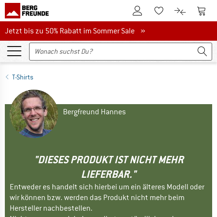
Zum Kundenkonto
Zum 
Zum Merkzettel.
Zum Produk
Jetzt bis zu 50% Rabatt im Sommer Sale
Jetzt bis zu 50% Rabatt im Sommer Sale »
T-Shirts
Bergfreund Hannes
"DIESES PRODUKT IST NICHT MEHR
LIEFERBAR."
Entweder es handelt sich hierbei um ein älteres Modell oder
wir können bzw. werden das Produkt nicht mehr beim
Hersteller nachbestellen.