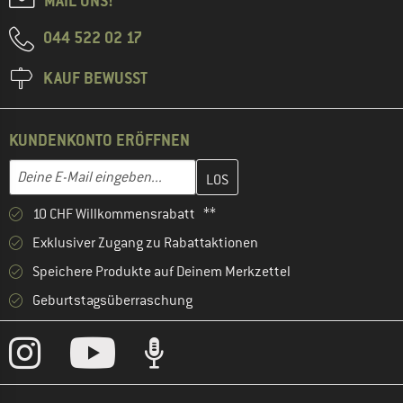
MAIL UNS!
044 522 02 17
KAUF BEWUSST
KUNDENKONTO ERÖFFNEN
Gib hier deine E-Mail-Adresse ein und erstelle im nächsten Schri
E-Mail-Adresse
10 CHF Willkommensrabatt **
Exklusiver Zugang zu Rabattaktionen
Speichere Produkte auf Deinem Merkzettel
Geburtstagsüberraschung