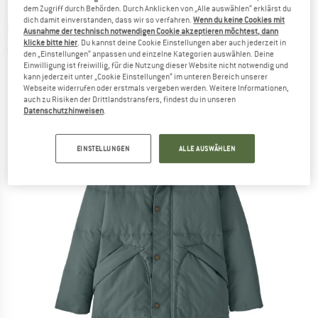
dem Zugriff durch Behörden. Durch Anklicken von „Alle auswählen“ erklärst du
dich damit einverstanden, dass wir so verfahren.
Wenn du keine Cookies mit
PATAGONIA
-
Kid's Downdrift Parka - Parka
Ausnahme der technisch notwendigen Cookie akzeptieren möchtest, dann
klicke bitte hier
. Du kannst deine Cookie Einstellungen aber auch jederzeit in
(0)
den „Einstellungen“ anpassen und einzelne Kategorien auswählen. Deine
Einwilligung ist freiwillig, für die Nutzung dieser Website nicht notwendig und
kann jederzeit unter „Cookie Einstellungen“ im unteren Bereich unserer
Webseite widerrufen oder erstmals vergeben werden. Weitere Informationen,
auch zu Risiken der Drittlandstransfers, findest du in unseren
Datenschutzhinweisen
.
EINSTELLUNGEN
ALLE AUSWÄHLEN