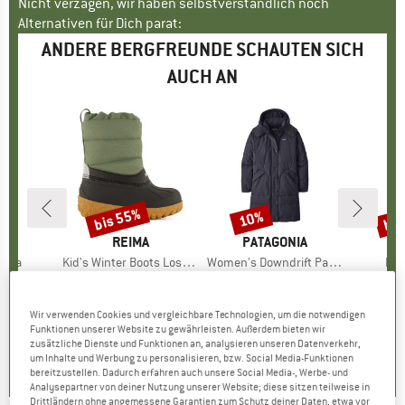
Nicht verzagen, wir haben selbstverständlich noch
Alternativen für Dich parat:
ANDERE BERGFREUNDE SCHAUTEN SICH
AUCH AN
bis 55%
bis
10%
Rabatt
Rabatt
Raba
KE
A
MARKE
REIMA
MARKE
PATAGONIA
xima
Artikel
Kid's Winter Boots Loskari
Artikel
Women's Downdrift Parka
Arti
Kid
ktgruppe
se
Produktgruppe
Winterschuhe
Produktgruppe
Mantel
P
S
95
eis
duzierter Preis
ab
CHF 69.95
Preis
reduzierter Preis
ab
CHF 438.95
Preis
reduzierter Preis
CHF 
.58
CHF 31.48
CHF 395.06
CH
Wir verwenden Cookies und vergleichbare Technologien, um die notwendigen
Funktionen unserer Website zu gewährleisten. Außerdem bieten wir
+
7
zusätzliche Dienste und Funktionen an, analysieren unseren Datenverkehr,
5.0
(
2
)
5.0
(
1
)
4.7
(
16
)
um Inhalte und Werbung zu personalisieren, bzw. Social Media-Funktionen
bereitzustellen. Dadurch erfahren auch unsere Social Media-, Werbe- und
Analysepartner von deiner Nutzung unserer Website; diese sitzen teilweise in
Drittländern ohne angemessene Garantien zum Schutz deiner Daten, etwa vor