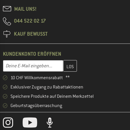
MAIL UNS!
044 522 02 17
KAUF BEWUSST
KUNDENKONTO ERÖFFNEN
Gib hier deine E-Mail-Adresse ein und erstelle im nächsten Schri
E-Mail-Adresse
10 CHF Willkommensrabatt **
Exklusiver Zugang zu Rabattaktionen
Speichere Produkte auf Deinem Merkzettel
Geburtstagsüberraschung