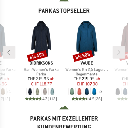
PARKAS TOPSELLER
bis 45%
bis 50%
57
Rabatt
Rabatt
Raba
E
MARKE
MARKE
E
DIDRIKSONS
VAUDE
Artikel
Artikel
Artikel
pe Parka
Hani Women's Parka
Women's Itri 2,5 Layer Coat
Women's
gruppe
Produktgruppe
Produktgruppe
cke
Parka
Regenmantel
eis
duzierter Preis
Preis
reduzierter Preis
Preis
reduzierter Preis
95
ab
CHF 215.95
ab
CHF 215.95
ab
CH
4.96
CHF 118.77
CHF 107.98
CH
+
1
+
2
.7
(
12
)
4.7
(
112
)
4.5
(
26
)
PARKAS MIT EXZELLENTER
KUNDENBEWERTUNG