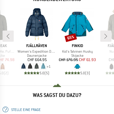
65%
Rabatt
MARKE
MARKE
MA
PEAK
FJÄLLRÄVEN
FINKID
FJÄ
Artikel
Artikel
Art
ff Jacket
Women's Expedition Down Lite Jacket
Kid's Talvinen Husky
Nu
gruppe
Produktgruppe
Produktgruppe
cke
Daunenjacke
Skijacke
eis
duzierter Preis
Preis
Preis
reduzierter Preis
HF 74.98
CHF 664.95
CHF 176.95
CHF 61.93
CH
+
1
5.0
(
2
)
5.0
(
5
)
5.0
(
3
)
WAS SAGST DU DAZU?
STELLE EINE FRAGE