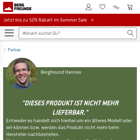
Zum Kundenkonto
Zum 
Zum Merkzettel.
Zum Produk
Jetzt bis zu 50% Rabatt im Sommer Sale
Jetzt bis zu 50% Rabatt im Sommer Sale »
Parkas
Bergfreund Hannes
"DIESES PRODUKT IST NICHT MEHR
LIEFERBAR."
Entweder es handelt sich hierbei um ein älteres Modell oder
wir können bzw. werden das Produkt nicht mehr beim
Hersteller nachbestellen.