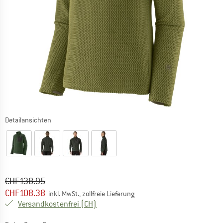
Detailansichten
Ursprünglicher Preis :
Preis:
CHF
138.95
CHF
108.38
inkl. MwSt., zollfreie Lieferung
Schweiz. Informationen zu den Versand
Versandkostenfrei
(CH)