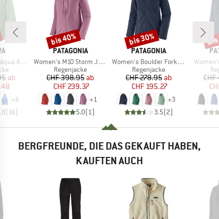
bis 40%
bis 30%
bis
Rabatt
Rabatt
Raba
E
MARKE
MARKE
MA
WA
PATAGONIA
PATAGONIA
PA
Artikel
Artikel
Artikel
x 2.5L Jacket
Women's M10 Storm Jacket
Women's Boulder Fork Rain Jacket
Women's 
gruppe
Produktgruppe
Produktgruppe
Pr
cke
Regenjacke
Regenjacke
Re
eis
duzierter Preis
Preis
reduzierter Preis
Preis
reduzierter Preis
95
ab
CHF 398.95
ab
CHF 278.95
ab
CHF 
.48
CHF 239.37
CHF 195.27
CH
+
6
+
1
+
3
.8
(
16
)
5.0
(
1
)
3.5
(
2
)
BERGFREUNDE, DIE DAS GEKAUFT HABEN,
KAUFTEN AUCH