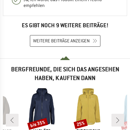
empfehlen
ES GIBT NOCH 9 WEITERE BEITRÄGE!
WEITERE BEITRÄGE ANZEIGEN
BERGFREUNDE, DIE SICH DAS ANGESEHEN
HABEN, KAUFTEN DANN
bis 35%
bis
25%
Rabatt
Rabatt
Raba