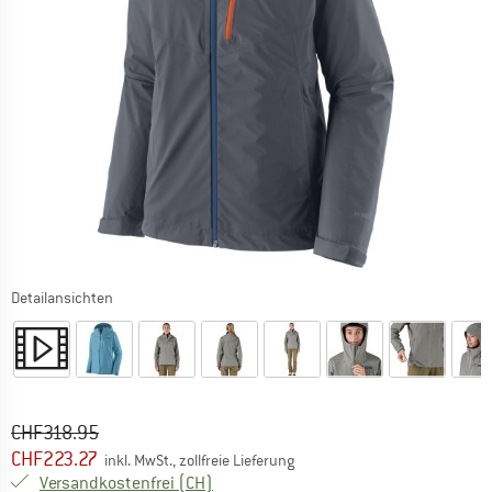
Detailansichten
Ursprünglicher Preis :
Preis:
CHF
318.95
CHF
223.27
inkl. MwSt., zollfreie Lieferung
Schweiz. Informationen zu den Versand
Versandkostenfrei
(CH)