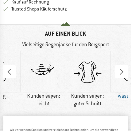
Finde die Zahlungs-Infos hier! Öffnet sich 
Kauf auf Rechnung
Finde alle Infos hier!
Trusted Shops Käuferschutz
AUF EINEN BLICK
Vielseitige Regenjacke für den Bergsport
7 g
Kunden sagen:
Kunden sagen:
wasse
leicht
guter Schnitt
MATERIALINFOS & FEATURES
Wir verwenden Cookies und vergleichbare Technologien, um die notwendigen