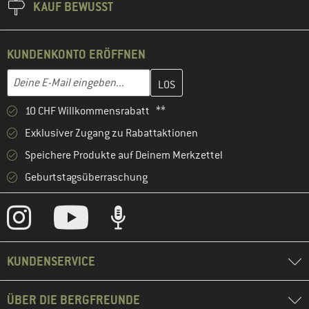
KAUF BEWUSST
KUNDENKONTO ERÖFFNEN
Gib hier deine E-Mail-Adresse ein und erstelle im nächsten Schri
E-Mail-Adresse
10 CHF Willkommensrabatt **
Exklusiver Zugang zu Rabattaktionen
Speichere Produkte auf Deinem Merkzettel
Geburtstagsüberraschung
KUNDENSERVICE
ÜBER DIE BERGFREUNDE