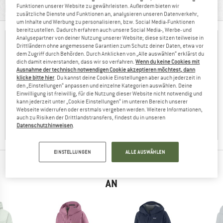
Funktionen unserer Website zu gewährleisten. Außerdem bieten wir
PRODUKTBESCHREIBUNG
zusätzliche Dienste und Funktionen an, analysieren unseren Datenverkehr,
um Inhalte und Werbung zu personalisieren, bzw. Social Media-Funktionen
bereitzustellen. Dadurch erfahren auch unsere Social Media-, Werbe- und
Analysepartner von deiner Nutzung unserer Website; diese sitzen teilweise in
Drittländern ohne angemessene Garantien zum Schutz deiner Daten, etwa vor
dem Zugriff durch Behörden. Durch Anklicken von „Alle auswählen“ erklärst du
dich damit einverstanden, dass wir so verfahren.
Wenn du keine Cookies mit
Ausnahme der technisch notwendigen Cookie akzeptieren möchtest, dann
klicke bitte hier
. Du kannst deine Cookie Einstellungen aber auch jederzeit in
den „Einstellungen“ anpassen und einzelne Kategorien auswählen. Deine
Einwilligung ist freiwillig, für die Nutzung dieser Website nicht notwendig und
kann jederzeit unter „Cookie Einstellungen“ im unteren Bereich unserer
Webseite widerrufen oder erstmals vergeben werden. Weitere Informationen,
auch zu Risiken der Drittlandstransfers, findest du in unseren
Datenschutzhinweisen
.
EINSTELLUNGEN
ALLE AUSWÄHLEN
ANDERE BERGFREUNDE SCHAUTEN SICH AUCH
AN