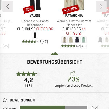
bis 30%
bis
20%
Rabatt
Rabatt
Raba
E
MARKE
MARKE
MA
E
VAUDE
PATAGONIA
PA
Artikel
Artikel
Artikel
Zip Pants
Escape 2.5L Pants
Women's Retro Pile Vest
Women's 
gruppe
Produktgruppe
Produktgruppe
Pr
ose
Regenhose
Fleecegilet
Fl
eis
duzierter Preis
Preis
reduzierter Preis
Preis
reduzierter Preis
.95
CHF 104.95
CHF 83.96
CHF 128.95
ab
CHF 
1.36
CHF 90.27
CH
4.6
(
47
)
.6
(
25
)
4.7
(
46
)
BEWERTUNGSÜBERSICHT
73%
4,2
(18)
empfehlen dieses Produkt
BEWERTUNGEN
5 Sterne
(12)