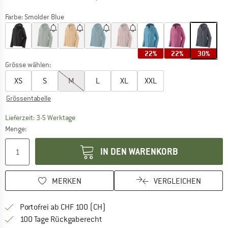
Farbe:
Smolder Blue
22%
22%
30%
Grösse wählen:
XS
S
M
L
XL
XXL
Grössentabelle
Der Link öffnet sich in einer Infobox und beinhaltet
Lieferzeit: 3-5 Werktage
Menge:
IN DEN WARENKORB
MERKEN
VERGLEICHEN
Finde mehr Informationen zu den Ver
Portofrei ab CHF 100 (CH)
Gehe hier zu den Rückgabe-Richtlinie
100 Tage Rückgaberecht