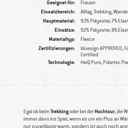
Geeignet für:
Frauen
Einsatzbereich:
Alltag, Trekking, Wand
Hauptmaterial:
93% Polyester, 7% Ela
Einsätze:
92% Polyester, 8% Ela
Materialtyp:
Fleece
Zertifizierungen:
bluesign APPROVED, Fa
Certified
Technologie:
HeiQ Pure, Polartec Po
Trekking
Hochtour
Egal ob beim
oder bei der
, die 
immer dann ins Spiel, wenn es um ein Plus an Wä
nur zuverlässig warm, sondern ist auch noch ange