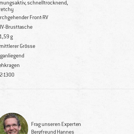
mungsaktiv, schnelltrocknend,
retchy
rchgehender Front-RV
RV-Brusttasche
1,59 g
 mittlerer Grösse
ganliegend
ehkragen
2-1300
Frag unseren Experten
Bergfreund Hannes