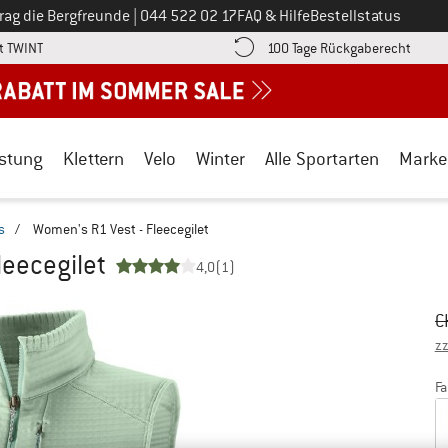
Ruf uns an unter
rag die Bergfreunde
|
044 522 02 17
FAQ & Hilfe
Bestellstatus
Finde die Zahlungs-Infos hier! Öffnet sich in einer Infobox
Gehe h
t TWINT
100 Tage Rückgaberecht
stung
Klettern
Velo
Winter
Alle Sportarten
Marke
s
/
Women's R1 Vest - Fleecegilet
leecegilet
4,0
(1)
Ur
Pr
C
zz
Fa