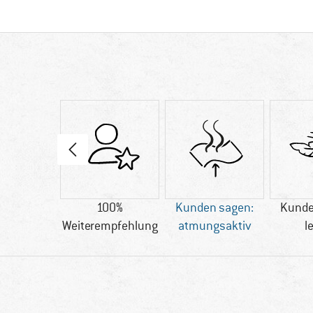
.59 g
100%
Kunden sagen:
Kunde
Weiterempfehlung
atmungsaktiv
l