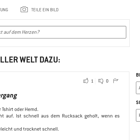
TUNG
TEILE EIN BILD
LLER WELT DAZU:
B
1
0
ergang
S
 Tshirt oder Hemd.
icht auf. Ist schnell aus dem Rucksack geholt, wenn es
leicht und trocknet schnell.