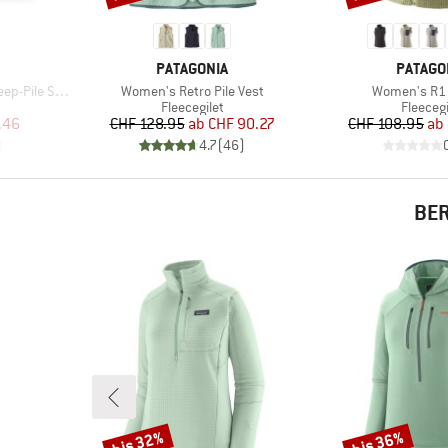
MARKE
MARKE
PATAGONIA
PATAGO
Artikel
Artikel
Sherpa Gilet
Women's Retro Pile Vest
Women's R1 A
pe
Produktgruppe
Produk
Fleecegilet
Fleecegi
rter Preis
Preis
reduzierter Preis
Pr
re
.46
CHF 128.95
ab
CHF 90.27
CHF 108.95
ab
)
4.7
(
46
)
BER
bis 32%
bis 36%
Rabatt
Rabatt