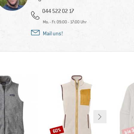
044 522 02 17
Mo. - Fr. 09:00 - 17:00 Uhr
Mail uns!
bis 
60%
Rabatt
Rabat