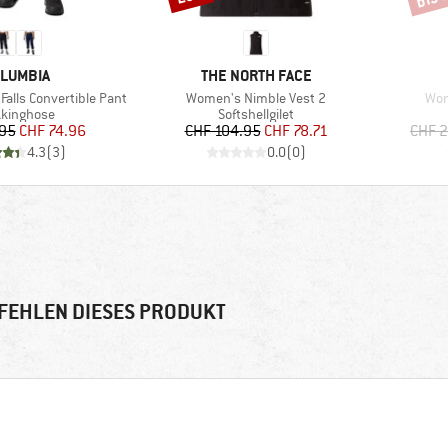
RKE
MARKE
LUMBIA
THE NORTH FACE
Artikel
Arti
Falls Convertible Pant
Women's Nimble Vest 2
Wom
duktgruppe
Produktgruppe
kkinghose
Softshellgilet
Preis
reduzierter Preis
Preis
reduzierter Preis
.95
CHF 74.96
CHF 104.95
CHF 78.71
CHF 2
4.3
(
3
)
0.0
(
0
)
FEHLEN DIESES PRODUKT