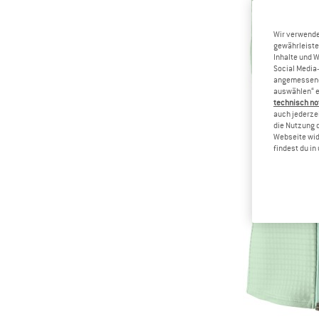
Wir verwende
gewährleiste
Inhalte und 
Social Media-
angemessene 
auswählen“ e
technisch no
auch jederzei
die Nutzung 
Webseite wid
findest du i