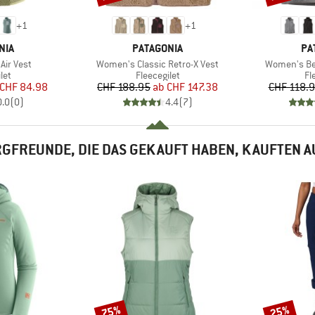
+
1
+
1
MARKE
MA
NIA
PATAGONIA
PA
Artikel
Artikel
ir Vest
Women's Classic Retro-X Vest
Women's Bet
tgruppe
Produktgruppe
Pr
let
Fleecegilet
Fl
eis
duzierter Preis
Preis
reduzierter Preis
CHF 84.98
CHF 188.95
ab
CHF 147.38
CHF 118.
0.0
(
0
)
4.4
(
7
)
GFREUNDE, DIE DAS GEKAUFT HABEN, KAUFTEN 
75%
25%
Rabatt
Rabatt