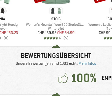
+
1
MARKE
MA
NIA
STOIC
CO
Artikel
Artikel
alight Hoody
Women's MountainWool200 StorboSt. Hooded Vest
Women's Leslie 
ruppe
Produktgruppe
Pro
lover
Wintergilet
Tre
eis
duzierter Preis
Preis
reduzierter Preis
CHF 133.73
CHF 139.95
CHF 34.99
CHF 99
0.0
(
0
)
4.6
(
5
)
BEWERTUNGSÜBERSICHT
Unsere Bewertungen sind 100% echt.
Mehr Infos
100%
EMP