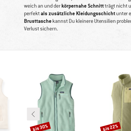
körpernahe Schnitt
weich an und der
trägt nicht 
als zusätzliche Kleidungsschicht
perfekt
unter e
Brusttasche
kannst Du kleinere Utensilien probl
Verlust sichern.
bis 30%
bis 22%
Rabatt
Rabatt