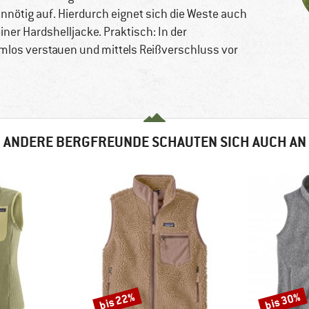
unnötig auf. Hierdurch eignet sich die Weste auch
iner Hardshelljacke. Praktisch: In der
emlos verstauen und mittels Reißverschluss vor
ANDERE BERGFREUNDE SCHAUTEN SICH AUCH AN
bis 22%
bis 30%
Rabatt
Rabatt