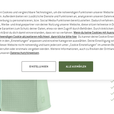
Gr
n Cookies und vergleichbare Technologien, um die notwendigen Funktionen unserer Website
n. Außerdem bieten wir zusätzliche Dienste und Funktionen an, analysieren unseren Datenv
Werbung zu personalisieren, bzw. Social Media-Funktionen bereitzustellen. Dadurch erfahren
, Werbe- und Analysepartner von deiner Nutzung unserer Website; diese sitzen teilweise in D
G
Garantien zum Schutz deiner Daten, etwa vor dem Zugriff durch Behörden. Durch Anklicken 
rklärst du dich damit einverstanden, dass wir so verfahren.
Wenn du keine Cookies mit Ausn
Li
twendigen Cookie akzeptieren möchtest, dann klicke bitte hier
. Du kannst deine Cookie Eins
t in den „Einstellungen“ anpassen und einzelne Kategorien auswählen. Deine Einwilligung ist f
M
dieser Website nicht notwendig und kann jederzeit unter „Cookie Einstellungen“ im unteren B
errufen oder erstmals vergeben werden. Weitere Informationen, auch zu Risiken der Drittlan
n unseren
Datenschutzhinweisen
.
EINSTELLUNGEN
ALLE AUSWÄHLEN