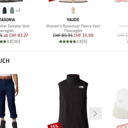
+
3
RKE
MARKE
TAGONIA
VAUDE
Artikel
Artik
ter Sweater Vest
Women's Rosemoor Fleece Vest
Wome
oduktgruppe
Produktgruppe
eecegilet
Fleecegilet
Preis
reduzierter Preis
Preis
reduzierter Preis
95
ab
CHF 83.27
CHF 89.95
CHF 35.98
CHF 1
4.8
(
30
)
4.8
(
6
)
AUCH
bis 
25%
Rabatt
Rabat