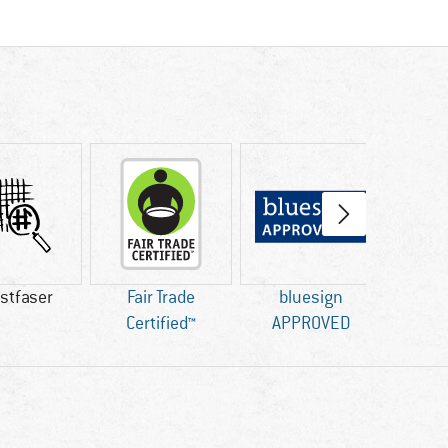
stfaser
Fair Trade
bluesign
16
Certified™
APPROVED