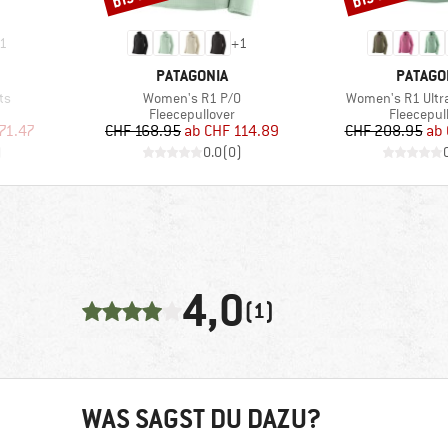
1
+
1
MARKE
MARKE
PATAGONIA
PATAGO
Artikel
Artikel
ts
Women's R1 P/O
Women's R1 Ultr
pe
Produktgruppe
Produktg
Fleecepullover
Fleecepul
rter Preis
Preis
reduzierter Preis
Pr
re
71.47
CHF 168.95
ab
CHF 114.89
CHF 208.95
ab
)
0.0
(
0
)
4,0
(1)
WAS SAGST DU DAZU?