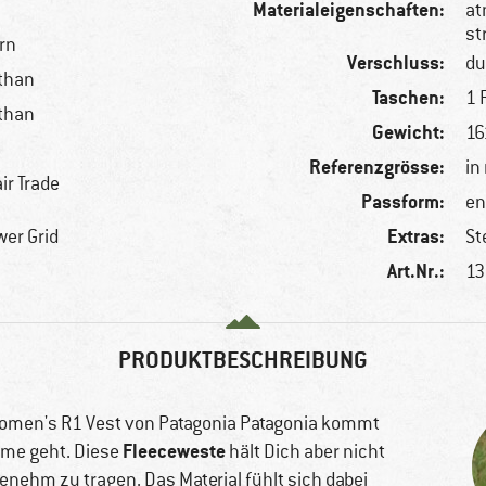
Materialeigenschaften:
at
st
ern
Verschluss:
du
sthan
Taschen:
1 
sthan
Gewicht:
16
Referenzgrösse:
in
ir Trade
Passform:
en
Extras:
wer Grid
St
Art.Nr.:
13
PRODUKTBESCHREIBUNG
Women's R1 Vest von Patagonia Patagonia kommt
Fleeceweste
rme geht. Diese
hält Dich aber nicht
nehm zu tragen. Das Material fühlt sich dabei