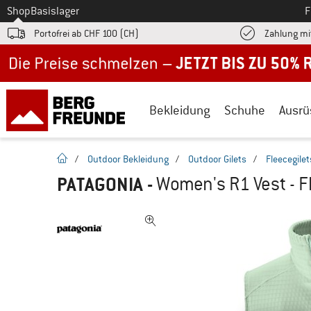
Zum
Shop
Basislager
F
Portofrei ab CHF 100 (CH)
Zahlung mi
Jetzt bis zu 50% Rabatt im Sommer Sale
Bekleidung
Schuhe
Ausrü
Startseite
/
Outdoor Bekleidung
/
Outdoor Gilets
/
Fleecegilet
PATAGONIA
-
Women's R1 Vest - F