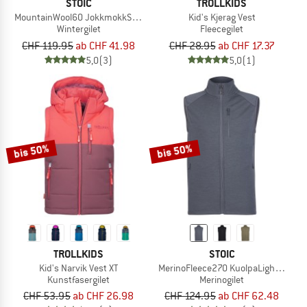
STOIC
TROLLKIDS
MountainWool60 JokkmokkSt. Hybrid Vest
Kid's Kjerag Vest
Wintergilet
Fleecegilet
CHF 119.95
ab CHF 41.98
CHF 28.95
ab CHF 17.37
5,0
(3)
5,0
(1)
bis 50%
bis 50%
TROLLKIDS
STOIC
Kid's Narvik Vest XT
MerinoFleece270 KuolpaLightSt. Ves
Kunstfasergilet
Merinogilet
CHF 53.95
ab CHF 26.98
CHF 124.95
ab CHF 62.48