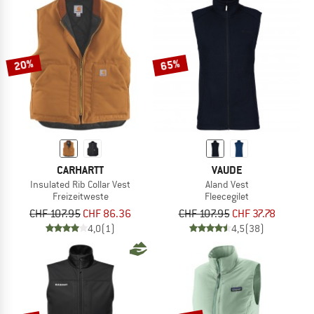
20%
65%
CARHARTT
VAUDE
Insulated Rib Collar Vest
Aland Vest
Freizeitweste
Fleecegilet
CHF 107.95
CHF 86.36
CHF 107.95
CHF 37.78
4,0
(1)
4,5
(38)