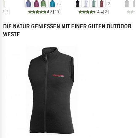
+
1
+
2
4.3
(
3
)
4.8
(
10
)
4.4
(
7
)
DIE NATUR GENIESSEN MIT EINER GUTEN OUTDOOR W
ESTE