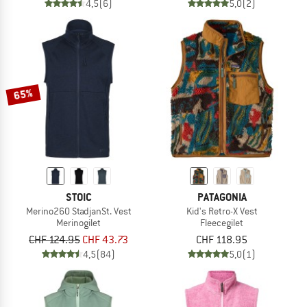
4,5
(6)
5,0
(2)
65%
STOIC
PATAGONIA
Merino260 StadjanSt. Vest
Kid's Retro-X Vest
Merinogilet
Fleecegilet
CHF 124.95
CHF 43.73
CHF 118.95
4,5
(84)
5,0
(1)