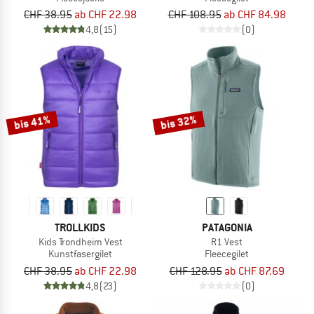
CHF 38.95
ab CHF 22.98
CHF 108.95
ab CHF 84.98
4,8
(15)
(0)
bis 41%
bis 32%
TROLLKIDS
PATAGONIA
Kids Trondheim Vest
R1 Vest
Kunstfasergilet
Fleecegilet
CHF 38.95
ab CHF 22.98
CHF 128.95
ab CHF 87.69
4,8
(23)
(0)