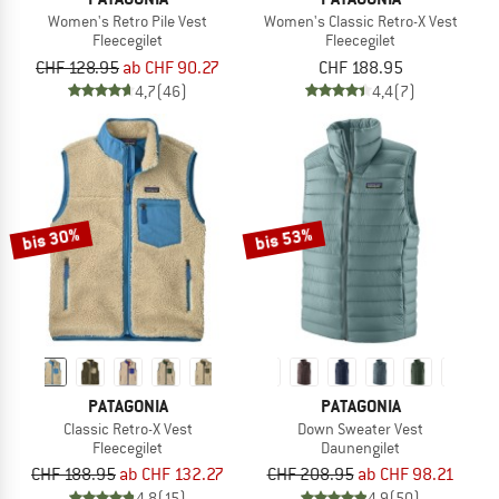
Women's Retro Pile Vest
Women's Classic Retro-X Vest
Fleecegilet
Fleecegilet
CHF 128.95
ab CHF 90.27
CHF 188.95
4,7
(46)
4,4
(7)
bis 30%
bis 53%
PATAGONIA
PATAGONIA
Classic Retro-X Vest
Down Sweater Vest
Fleecegilet
Daunengilet
CHF 188.95
ab CHF 132.27
CHF 208.95
ab CHF 98.21
4,8
(15)
4,9
(50)