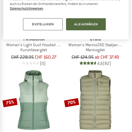
auch zu Risiken der Drittlandstransfers, findest du in unseren
Datenschutzhinweisen
.
EINSTELLUNGEN
ALLE AUSWÄHLEN
PATAGONIA
STOIC
Women's Light Gust Hooded Vest
Women's Merino260 StadjanSt. Vest
Kunstfasergilet
Merinogilet
CHF 228.95
CHF 160.27
CHF 124.95
ab CHF 37.49
(0)
4,6
(82)
75%
70%