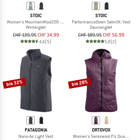
STOIC
STOIC
Women's MountainWool200 StorboSt. Hooded Vest
PerformanceDown SalmiSt. Vest
Wintergilet
Daunengilet
CHF 139.95
CHF 34.99
CHF 189.95
CHF 56.99
4,6
(5)
5,0
(2)
bis 32%
bis 28%
PATAGONIA
ORTOVOX
Nano-Air Light Vest
Women's Swisswool Piz Duan Vest