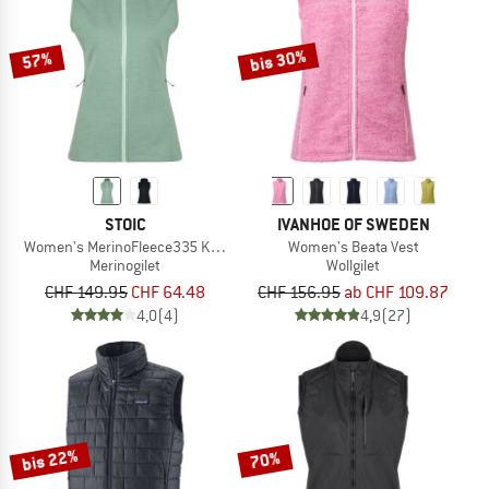
bis 30%
57%
STOIC
IVANHOE OF SWEDEN
Women's MerinoFleece335 KuolpaSt. II Vest with Hood
Women's Beata Vest
Merinogilet
Wollgilet
CHF 149.95
CHF 64.48
CHF 156.95
ab CHF 109.87
4,0
(4)
4,9
(27)
bis 22%
70%