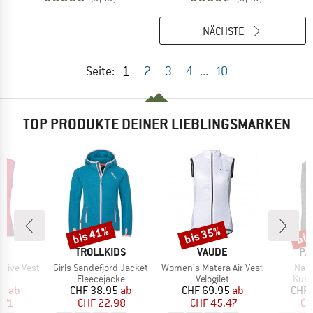
NÄCHSTE
1
Seite:
2
3
4
...
10
TOP PRODUKTE DEINER LIEBLINGSMARKEN
bis 41%
bis 35%
bis
Rabatt
Rabatt
Raba
KE
MARKE
MARKE
MA
TROLLKIDS
VAUDE
PA
Artikel
Artikel
Artik
tive Vest
Girls Sandefjord Jacket
Women's Matera Air Vest
Nano
ktgruppe
Produktgruppe
Produktgruppe
Prod
et
Fleecejacke
Velogilet
Kuns
eis
duzierter Preis
Preis
reduzierter Preis
Preis
reduzierter Preis
95
ab
CHF 38.95
ab
CHF 69.95
ab
CHF 
.71
CHF 22.98
CHF 45.47
CH