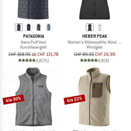
PATAGONIA
HEBER PEAK
Nano Puff Vest
Women's WildwoodHe. Wind Vest
Kunstfasergilet
Windgilet
CHF 168.95
ab CHF 131.78
CHF 89.95
CHF 26.99
4,8
(71)
4,9
(9)
bis 30%
bis 22%