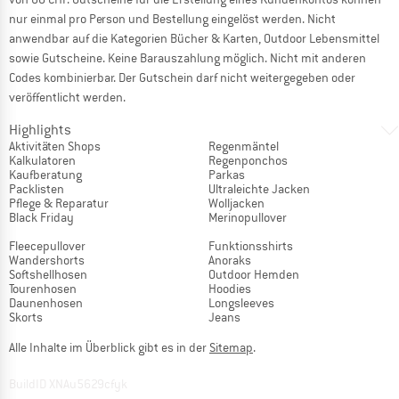
nur einmal pro Person und Bestellung eingelöst werden. Nicht
anwendbar auf die Kategorien Bücher & Karten, Outdoor Lebensmittel
sowie Gutscheine. Keine Barauszahlung möglich. Nicht mit anderen
Codes kombinierbar. Der Gutschein darf nicht weitergegeben oder
veröffentlicht werden.
Highlights
Aktivitäten Shops
Regenmäntel
Kalkulatoren
Regenponchos
Kaufberatung
Parkas
Packlisten
Ultraleichte Jacken
Pflege & Reparatur
Wolljacken
Black Friday
Merinopullover
Fleecepullover
Funktionsshirts
Wandershorts
Anoraks
Softshellhosen
Outdoor Hemden
Tourenhosen
Hoodies
Daunenhosen
Longsleeves
Skorts
Jeans
Alle Inhalte im Überblick gibt es in der
Sitemap
.
BuildID XNAu5629cfyk