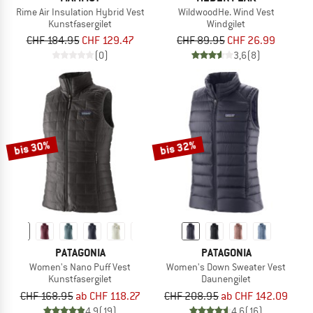
Rime Air Insulation Hybrid Vest
WildwoodHe. Wind Vest
Kunstfasergilet
Windgilet
CHF 184.95
CHF 129.47
CHF 89.95
CHF 26.99
(0)
3,6
(8)
bis 30%
bis 32%
PATAGONIA
PATAGONIA
Women's Nano Puff Vest
Women's Down Sweater Vest
Kunstfasergilet
Daunengilet
CHF 168.95
ab CHF 118.27
CHF 208.95
ab CHF 142.09
4,9
(19)
4,6
(16)