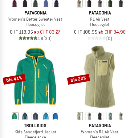
PATAGONIA
PATAGONIA
Women's Better Sweater Vest
R1 Air Vest
Fleecegilet
Fleecegilet
CHF 118.95
ab CHF 83.27
CHF 108.95
ab CHF 84.98
4,8
(30)
(0)
bis 41%
bis 22%
TROLLKIDS
PATAGONIA
Kids Sandefjord Jacket
Women's R1 Air Vest
Fleecejacke
Fleecegilet