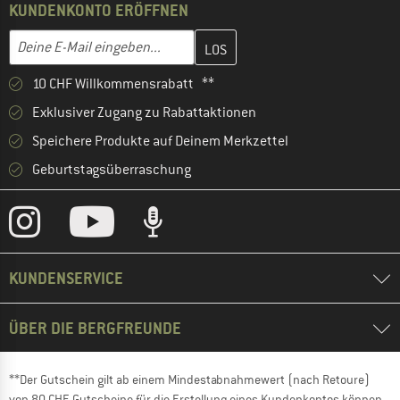
KUNDENKONTO ERÖFFNEN
Gib hier deine E-Mail-Adresse ein und erstelle im nächsten Schri
E-Mail-Adresse
10 CHF Willkommensrabatt **
Exklusiver Zugang zu Rabattaktionen
Speichere Produkte auf Deinem Merkzettel
Geburtstagsüberraschung
KUNDENSERVICE
ÜBER DIE BERGFREUNDE
**Der Gutschein gilt ab einem Mindestabnahmewert (nach Retoure)
von 80 CHF. Gutscheine für die Erstellung eines Kundenkontos können