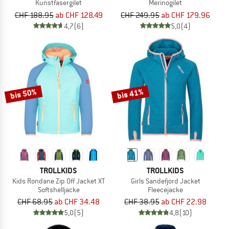
Kunstfasergilet
Merinogilet
CHF 188.95
ab CHF 128.49
CHF 249.95
ab CHF 179.96
4,7
(6)
5,0
(4)
bis 50%
bis 41%
TROLLKIDS
TROLLKIDS
Kids Rondane Zip Off Jacket XT
Girls Sandefjord Jacket
Softshelljacke
Fleecejacke
CHF 68.95
ab CHF 34.48
CHF 38.95
ab CHF 22.98
5,0
(5)
4,8
(10)