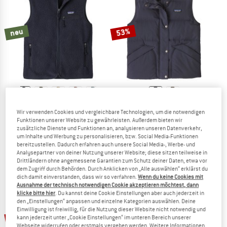
ZUM SOMMER SALE
53%
neu
PATAGONIA
PATAGONIA
Wir verwenden Cookies und vergleichbare Technologien, um die notwendigen
Women's Retro Pile Vest
Women's Downdrift Vest
Funktionen unserer Website zu gewährleisten. Außerdem bieten wir
Fleecegilet
Daunengilet
zusätzliche Dienste und Funktionen an, analysieren unseren Datenverkehr,
um Inhalte und Werbung zu personalisieren, bzw. Social Media-Funktionen
CHF 138.95
CHF 268.95
CHF 126.41
bereitzustellen. Dadurch erfahren auch unsere Social Media-, Werbe- und
(0)
5,0
(1)
Analysepartner von deiner Nutzung unserer Website; diese sitzen teilweise in
Drittländern ohne angemessene Garantien zum Schutz deiner Daten, etwa vor
dem Zugriff durch Behörden. Durch Anklicken von „Alle auswählen“ erklärst du
dich damit einverstanden, dass wir so verfahren.
Wenn du keine Cookies mit
Ausnahme der technisch notwendigen Cookie akzeptieren möchtest, dann
klicke bitte hier
. Du kannst deine Cookie Einstellungen aber auch jederzeit in
den „Einstellungen“ anpassen und einzelne Kategorien auswählen. Deine
Einwilligung ist freiwillig, für die Nutzung dieser Website nicht notwendig und
bis 70%
30%
kann jederzeit unter „Cookie Einstellungen“ im unteren Bereich unserer
Webseite widerrufen oder erstmals vergeben werden. Weitere Informationen,