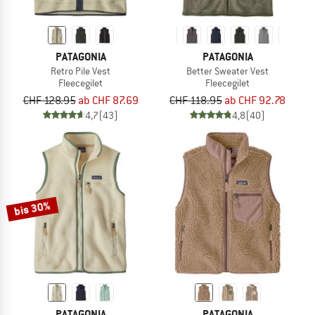
PATAGONIA
PATAGONIA
Retro Pile Vest
Better Sweater Vest
Fleecegilet
Fleecegilet
CHF 128.95
ab CHF 87.69
CHF 118.95
ab CHF 92.78
4,7
(43)
4,8
(40)
bis 30%
PATAGONIA
PATAGONIA