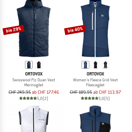
bis 29%
bis 40%
ORTOVOX
ORTOVOX
Swisswool Piz Duan Vest
Women's Fleece Grid Vest
Merinogilet
Fleecegilet
CHF 249.95
ab CHF 177.46
CHF 189.95
ab CHF 113.97
5,0
(2)
5,0
(5)