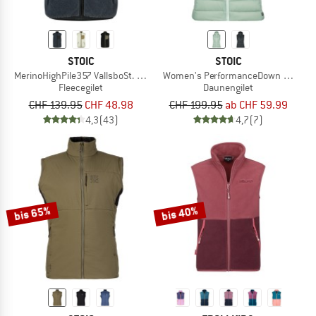
STOIC
STOIC
MerinoHighPile357 VallsboSt. Vest
Women's PerformanceDown SalmiSt. 
Fleecegilet
Daunengilet
CHF 139.95
CHF 48.98
CHF 199.95
ab CHF 59.99
4,3
(43)
4,7
(7)
bis 65%
bis 40%