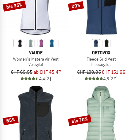
bis 35%
20%
VAUDE
ORTOVOX
Women's Matera Air Vest
Fleece Grid Vest
Velogilet
Fleecegilet
CHF 69.95
ab CHF 45.47
CHF 189.95
CHF 151.96
4,4
(7)
4,8
(27)
bis 70%
65%