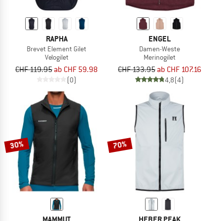
RAPHA
ENGEL
Brevet Element Gilet
Damen-Weste
Velogilet
Merinogilet
CHF 119.95
ab CHF 59.98
CHF 133.95
ab CHF 107.16
(0)
4,8
(4)
30%
70%
MAMMUT
HEBER PEAK