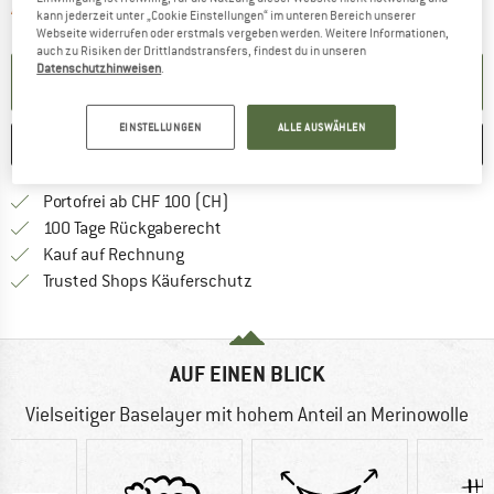
Der Link öffnet sich in einer Infobox und 
Artikel zur Zeit leider ausverkauft
kann jederzeit unter „Cookie Einstellungen“ im unteren Bereich unserer
Webseite widerrufen oder erstmals vergeben werden. Weitere Informationen,
auch zu Risiken der Drittlandstransfers, findest du in unseren
Datenschutzhinweisen
.
BENACHRICHTIGUNG EINRICHTEN
EINSTELLUNGEN
ALLE AUSWÄHLEN
MERKEN
VERGLEICHEN
Finde mehr Informationen zu den Ver
Portofrei ab CHF 100 (CH)
Gehe hier zu den Rückgabe-Richtlinie
100 Tage Rückgaberecht
Finde die Zahlungs-Infos hier! Öffnet sich 
Kauf auf Rechnung
Finde alle Infos hier!
Trusted Shops Käuferschutz
AUF EINEN BLICK
Vielseitiger Baselayer mit hohem Anteil an Merinowolle