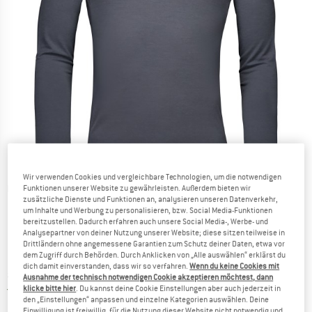
Wir verwenden Cookies und vergleichbare Technologien, um die notwendigen
Detailansichten
Funktionen unserer Website zu gewährleisten. Außerdem bieten wir
zusätzliche Dienste und Funktionen an, analysieren unseren Datenverkehr,
um Inhalte und Werbung zu personalisieren, bzw. Social Media-Funktionen
bereitzustellen. Dadurch erfahren auch unsere Social Media-, Werbe- und
Analysepartner von deiner Nutzung unserer Website; diese sitzen teilweise in
Drittländern ohne angemessene Garantien zum Schutz deiner Daten, etwa vor
dem Zugriff durch Behörden. Durch Anklicken von „Alle auswählen“ erklärst du
dich damit einverstanden, dass wir so verfahren.
Wenn du keine Cookies mit
Preis:
ab
CHF
117.95
inkl. MwSt., zollfreie Lieferung
Ausnahme der technisch notwendigen Cookie akzeptieren möchtest, dann
Schweiz. Informationen zu den Versand
Versandkostenfrei
(CH)
klicke bitte hier
. Du kannst deine Cookie Einstellungen aber auch jederzeit in
den „Einstellungen“ anpassen und einzelne Kategorien auswählen. Deine
Einwilligung ist freiwillig, für die Nutzung dieser Website nicht notwendig und