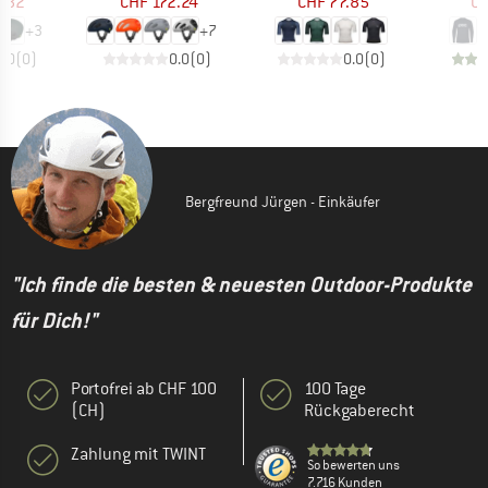
1.82
CHF 172.24
CHF 77.85
CH
+
3
+
7
0.0
(
0
)
0.0
(
0
)
0.0
(
0
)
Bergfreund Jürgen - Einkäufer
"Ich finde die besten & neuesten Outdoor-Produkte
für Dich!"
Portofrei ab CHF 100
100 Tage
(CH)
Rückgaberecht
Zahlung mit TWINT
So bewerten uns
7.716 Kunden