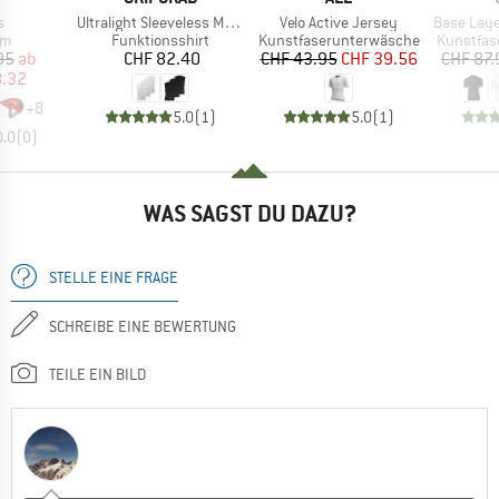
Artikel
Artikel
Artikel
s
Ultralight Sleeveless Mesh Baselayer 3-Pack
Velo Active Jersey
Base Layer 
tgruppe
Produktgruppe
Produktgruppe
Produktg
lm
Funktionsshirt
Kunstfaserunterwäsche
Kunstfas
eis
duzierter Preis
Preis
Preis
reduzierter Preis
95
ab
CHF 82.40
CHF 43.95
CHF 39.56
CHF 87.
8.32
+
8
5.0
(
1
)
5.0
(
1
)
0.0
(
0
)
WAS SAGST DU DAZU?
STELLE EINE FRAGE
SCHREIBE EINE BEWERTUNG
TEILE EIN BILD