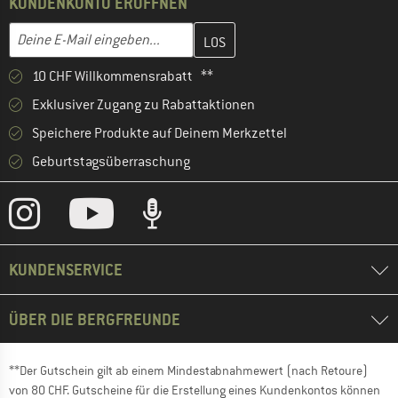
KUNDENKONTO ERÖFFNEN
Gib hier deine E-Mail-Adresse ein und erstelle im nächsten Schri
E-Mail-Adresse
10 CHF Willkommensrabatt **
Exklusiver Zugang zu Rabattaktionen
Speichere Produkte auf Deinem Merkzettel
Geburtstagsüberraschung
KUNDENSERVICE
ÜBER DIE BERGFREUNDE
**Der Gutschein gilt ab einem Mindestabnahmewert (nach Retoure)
von 80 CHF. Gutscheine für die Erstellung eines Kundenkontos können