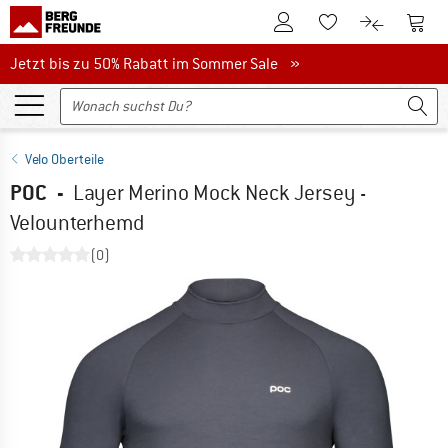
Zum Kundenkonto
Zum 
Zum Merkzettel.
Zum Produk
Jetzt bis zu 50% Rabatt im Sommer Sale
Jetzt bis zu 50% Rabatt im Sommer Sale »
Velo Oberteile
POC
-
Layer Merino Mock Neck Jersey -
Velounterhemd
(0)