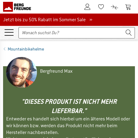
Zum Kundenkonto
Zum 
Zum Merkzettel.
Zum Produk
Jetzt bis zu 50% Rabatt im Sommer Sale
Jetzt bis zu 50% Rabatt im Sommer Sale »
Mountainbikehelme
Bergfreund Max
"DIESES PRODUKT IST NICHT MEHR
LIEFERBAR."
Entweder es handelt sich hierbei um ein älteres Modell oder
wir können bzw. werden das Produkt nicht mehr beim
Hersteller nachbestellen.