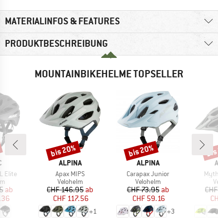
MATERIALINFOS & FEATURES
PRODUKTBESCHREIBUNG
MOUNTAINBIKEHELME TOPSELLER
bis 20%
bis 20%
bis
Rabatt
Rabatt
Raba
E
MARKE
MARKE
C
ALPINA
ALPINA
Artikel
Artikel
Artik
L Elite
Apax MIPS
Carapax Junior
Myth
tgruppe
Produktgruppe
Produktgruppe
P
lm
Velohelm
Velohelm
V
eis
duzierter Preis
Preis
reduzierter Preis
Preis
reduzierter Preis
5
ab
CHF 146.95
ab
CHF 73.95
ab
CHF
.36
CHF 117.56
CHF 59.16
CH
+
1
+
3