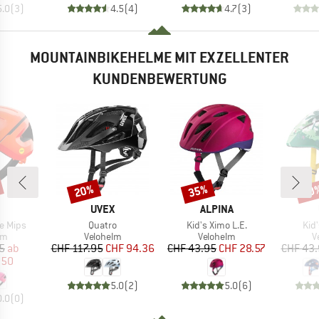
5.0
(
3
)
4.5
(
4
)
4.7
(
3
)
MOUNTAINBIKEHELME MIT EXZELLENTER
KUNDENBEWERTUNG
20%
35%
20
Rabatt
Rabatt
Raba
KE
MARKE
MARKE
UVEX
ALPINA
Artikel
Artikel
Arti
e Mips
Quatro
Kid's Ximo L.E.
Kid'
tgruppe
Produktgruppe
Produktgruppe
P
lm
Velohelm
Velohelm
V
eis
duzierter Preis
Preis
reduzierter Preis
Preis
reduzierter Preis
5
ab
CHF 117.95
CHF 94.36
CHF 43.95
CHF 28.57
CHF 43
.50
5.0
(
2
)
5.0
(
6
)
0.0
(
0
)