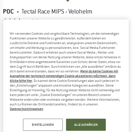
POC
-
Tectal Race MIPS - Velohelm
4,0
(3)
Wir verwenden Cookies und vergleichbare Technologien, um die notwendigen
Funktionen unserer Website zu gewährleisten. Außerdem bieten wir
zusätzliche Dienste und Funktionen an, analysieren unseren Datenverkehr,
um Inhalte und Werbung zu personalisieren, bzw. Social Media-Funktionen
bereitzustellen. Dadurch erfahren auch unsere Social Media-, Werbe- und
Analysepartner von deiner Nutzung unserer Website; diese sitzen teilweise in
Drittländern ohne angemessene Garantien zum Schutz deiner Daten, etwa vor
dem Zugriff durch Behörden. Durch Anklicken von „Alle auswählen“ erklärst du
dich damit einverstanden, dass wir so verfahren.
Wenn du keine Cookies mit
Ausnahme der technisch notwendigen Cookie akzeptieren möchtest, dann
klicke bitte hier
. Du kannst deine Cookie Einstellungen aber auch jederzeit in
den „Einstellungen“ anpassen und einzelne Kategorien auswählen. Deine
Einwilligung ist freiwillig, für die Nutzung dieser Website nicht notwendig und
kann jederzeit unter „Cookie Einstellungen“ im unteren Bereich unserer
Webseite widerrufen oder erstmals vergeben werden. Weitere Informationen,
auch zu Risiken der Drittlandstransfers, findest du in unseren
Datenschutzhinweisen
.
EINSTELLUNGEN
ALLE AUSWÄHLEN