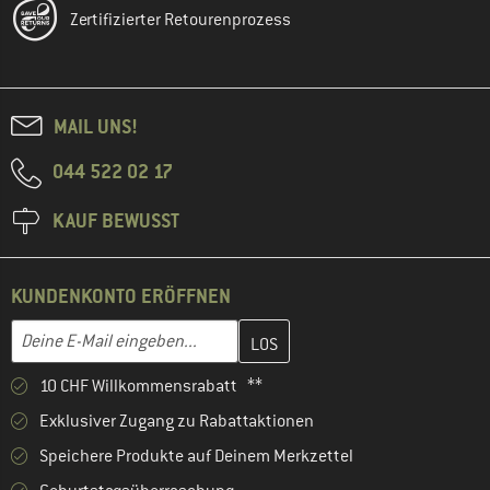
Zertifizierter Retourenprozess
MAIL UNS!
044 522 02 17
KAUF BEWUSST
KUNDENKONTO ERÖFFNEN
Gib hier deine E-Mail-Adresse ein und erstelle im nächsten Schri
E-Mail-Adresse
10 CHF Willkommensrabatt **
Exklusiver Zugang zu Rabattaktionen
Speichere Produkte auf Deinem Merkzettel