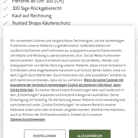
Finde mehr Informationen zu den Ver
Portofrei ab CHF 100 (CH)
Gehe hier zu den Rückgabe-Richtlinie
100 Tage Rückgaberecht
Finde die Zahlungs-Infos hier! Öffnet sich 
Kauf auf Rechnung
Finde alle Infos hier!
Trusted Shops Käuferschutz
Wir verwenden Cookies und vergleichbare Technologien, um die notwendigen
Funktionen unserer Website zu gewährleisten. Außerdem bieten wir
AUF EINEN BLICK
zusätzliche Dienste und Funktionen an, analysieren unseren Datenverkehr,
um Inhalte und Werbung zu personalisieren, bzw. Social Media-Funktionen
bereitzustellen. Dadurch erfahren auch unsere Social Media-, Werbe- und
Analysepartner von deiner Nutzung unserer Website; diese sitzen teilweise in
Drittländern ohne angemessene Garantien zum Schutz deiner Daten, etwa vor
dem Zugriff durch Behörden. Durch Anklicken von „Alle auswählen“ erklärst du
dich damit einverstanden, dass wir so verfahren.
Wenn du keine Cookies mit
Ausnahme der technisch notwendigen Cookie akzeptieren möchtest, dann
klicke bitte hier
. Du kannst deine Cookie Einstellungen aber auch jederzeit in
den „Einstellungen“ anpassen und einzelne Kategorien auswählen. Deine
Einwilligung ist freiwillig, für die Nutzung dieser Website nicht notwendig und
faser
100%
PFC-/PFAS-frei
Str
kann jederzeit unter „Cookie Einstellungen“ im unteren Bereich unserer
Webseite widerrufen oder erstmals vergeben werden. Weitere Informationen,
Weiterempfehlung
auch zu Risiken der Drittlandstransfers, findest du in unseren
Datenschutzhinweisen
.
MATERIALINFOS & FEATURES
EINSTELLUNGEN
ALLE AUSWÄHLEN