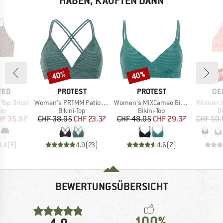
HABEN, KAUFTEN DANN
40%
40%
40
Rabatt
Rabatt
Raba
MARKE
MARKE
MA
TED
PROTEST
PROTEST
DE
Artikel
Artikel
Artikel
 Top Orust
Women's PRTMM Patio Triangle
Women's MIXCameo Bikini Top BCD-Cup
Women's 
tgruppe
Produktgruppe
Produktgruppe
P
Top
Bikini-Top
Bikini-Top
Bi
eis
duzierter Preis
Preis
reduzierter Preis
Preis
reduzierter Preis
HF 35.97
CHF 38.95
CHF 23.37
CHF 48.95
CHF 29.37
CHF 59.
4.4
(
5
)
4.9
(
23
)
4.6
(
7
)
BEWERTUNGSÜBERSICHT
100%