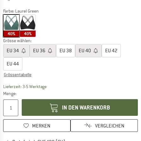
Farbe:
Laurel Green
40%
40%
Grösse wählen:
EU
34
EU
36
EU
38
EU
40
EU
42
EU
44
Grössentabelle
Der Link öffnet sich in einer Infobox und beinhaltet
Lieferzeit: 3-5 Werktage
Menge:
IN DEN WARENKORB
MERKEN
VERGLEICHEN