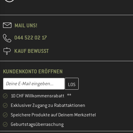
MAIL UNS!
044 522 02 17
KAUF BEWUSST
KUNDENKONTO ERÖFFNEN
Gib hier deine E-Mail-Adresse ein und erstelle im nächsten Schri
E-Mail-Adresse
10 CHF Willkommensrabatt **
Exklusiver Zugang zu Rabattaktionen
Speichere Produkte auf Deinem Merkzettel
Geburtstagsüberraschung