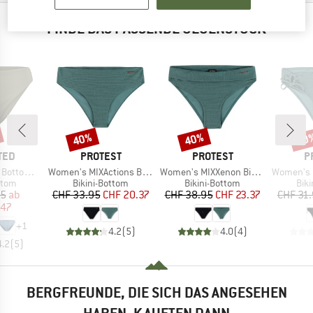
FINDE DAS PASSENDE GEGENSTÜCK
40%
40%
40
Rabatt
Rabatt
Raba
MARKE
MARKE
M
TED
PROTEST
PROTEST
P
Artikel
Artikel
Artikel
ms Sanda
Women's MIXActions Bikini Bottom
Women's MIXXenon Bikini Bottom
Women's MIXB
ruppe
Produktgruppe
Produktgruppe
Pro
ttom
Bikini-Bottom
Bikini-Bottom
Bik
eis
duzierter Preis
Preis
reduzierter Preis
Preis
reduzierter Preis
95
ab
CHF 33.95
CHF 20.37
CHF 38.95
CHF 23.37
CHF 31
.47
+
1
4.2
(
5
)
4.0
(
4
)
4.2
(
5
)
BERGFREUNDE, DIE SICH DAS ANGESEHEN