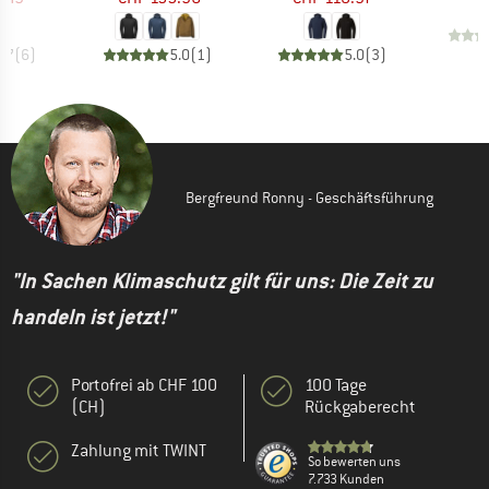
4.7
(
6
)
5.0
(
1
)
5.0
(
3
)
Bergfreund Ronny - Geschäftsführung
"In Sachen Klimaschutz gilt für uns: Die Zeit zu
handeln ist jetzt!"
Portofrei ab CHF 100
100 Tage
(CH)
Rückgaberecht
Zahlung mit TWINT
So bewerten uns
7.733 Kunden