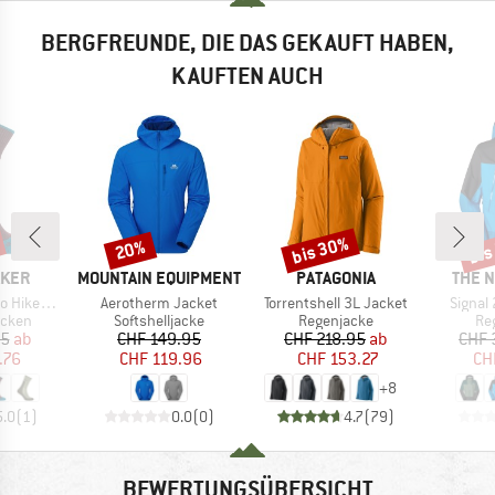
BERGFREUNDE, DIE DAS GEKAUFT HABEN,
KAUFTEN AUCH
bis 30%
bis
20%
Rabatt
Rabatt
Raba
MARKE
MARKE
MARK
AKER
MOUNTAIN EQUIPMENT
PATAGONIA
THE 
Artikel
Artikel
Artikel
edium Crew
Aerotherm Jacket
Torrentshell 3L Jacket
Signal
ruppe
Produktgruppe
Produktgruppe
Pr
cken
Softshelljacke
Regenjacke
Re
eis
duzierter Preis
Preis
reduzierter Preis
Preis
reduzierter Preis
95
ab
CHF 149.95
CHF 218.95
ab
CHF 
.76
CHF 119.96
CHF 153.27
CH
+
8
5.0
(
1
)
0.0
(
0
)
4.7
(
79
)
BEWERTUNGSÜBERSICHT