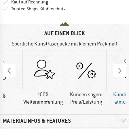
Finde die Zahlungs-Infos hier! Öffnet sich 
Kauf auf Rechnung
Finde alle Infos hier!
Trusted Shops Käuferschutz
AUF EINEN BLICK
Sportliche Kunstfaserjacke mit kleinem Packmaß
4 g
100%
Kunden sagen:
Kunden
Weiterempfehlung
Preis/Leistung
atmun
MATERIALINFOS & FEATURES