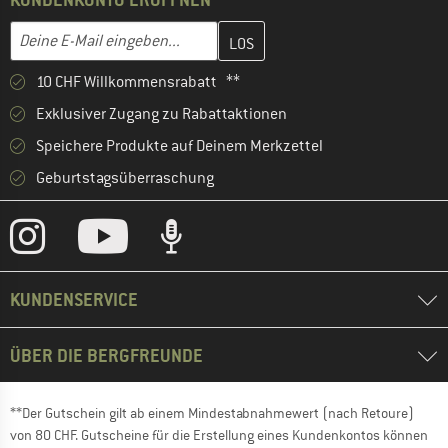
Gib hier deine E-Mail-Adresse ein und erstelle im nächsten Schri
E-Mail-Adresse
10 CHF Willkommensrabatt **
Exklusiver Zugang zu Rabattaktionen
Speichere Produkte auf Deinem Merkzettel
Geburtstagsüberraschung
KUNDENSERVICE
ÜBER DIE BERGFREUNDE
**Der Gutschein gilt ab einem Mindestabnahmewert (nach Retoure)
von 80 CHF. Gutscheine für die Erstellung eines Kundenkontos können