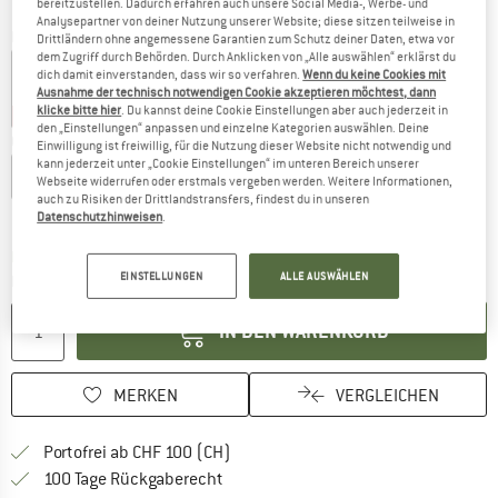
bereitzustellen. Dadurch erfahren auch unsere Social Media-, Werbe- und
Analysepartner von deiner Nutzung unserer Website; diese sitzen teilweise in
Farbe:
Oak
Drittländern ohne angemessene Garantien zum Schutz deiner Daten, etwa vor
dem Zugriff durch Behörden. Durch Anklicken von „Alle auswählen“ erklärst du
dich damit einverstanden, dass wir so verfahren.
Wenn du keine Cookies mit
Ausnahme der technisch notwendigen Cookie akzeptieren möchtest, dann
klicke bitte hier
. Du kannst deine Cookie Einstellungen aber auch jederzeit in
20%
20%
22%
den „Einstellungen“ anpassen und einzelne Kategorien auswählen. Deine
Grösse wählen:
Einwilligung ist freiwillig, für die Nutzung dieser Website nicht notwendig und
kann jederzeit unter „Cookie Einstellungen“ im unteren Bereich unserer
S
M
L
XL
XXL
Webseite widerrufen oder erstmals vergeben werden. Weitere Informationen,
auch zu Risiken der Drittlandstransfers, findest du in unseren
Grössentabelle
Datenschutzhinweisen
.
Der Link öffnet sich in einer Infobox und beinhaltet
Lieferzeit: 3-5 Werktage
EINSTELLUNGEN
ALLE AUSWÄHLEN
Menge:
IN DEN WARENKORB
MERKEN
VERGLEICHEN
Finde mehr Informationen zu den Ver
Portofrei ab CHF 100 (CH)
Gehe hier zu den Rückgabe-Richtlinie
100 Tage Rückgaberecht