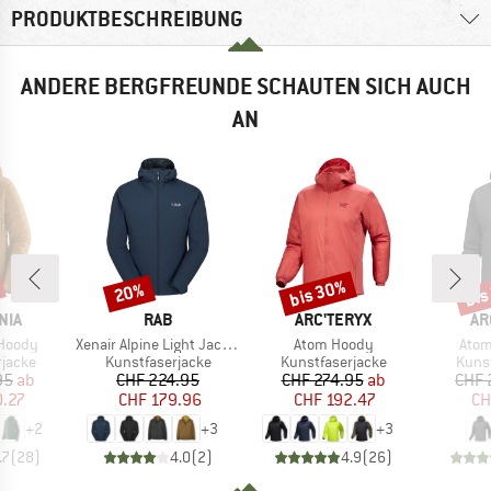
PRODUKTBESCHREIBUNG
ANDERE BERGFREUNDE SCHAUTEN SICH AUCH
AN
bis 30%
bis
20%
Rabatt
Rabatt
Raba
MARKE
MARKE
MA
NIA
RAB
ARC'TERYX
AR
Artikel
Artikel
Artik
 Hoody
Xenair Alpine Light Jacket
Atom Hoody
Atom
uppe
Produktgruppe
Produktgruppe
Prod
rjacke
Kunstfaserjacke
Kunstfaserjacke
Kunst
eis
duzierter Preis
Preis
reduzierter Preis
Preis
reduzierter Preis
95
ab
CHF 224.95
CHF 274.95
ab
CHF 
0.27
CHF 179.96
CHF 192.47
CH
+
2
+
3
+
3
.7
(
28
)
4.0
(
2
)
4.9
(
26
)