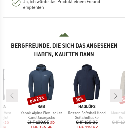
Ja, ich würde das Produkt einem Freund
empfehlen
BERGFREUNDE, DIE SICH DAS ANGESEHEN
HABEN, KAUFTEN DANN
bis 22%
30%
80
Rabatt
Rabatt
Raba
MARKE
MARKE
NIA
RAB
HAGLÖFS
Artikel
Artikel
Artikel
ht Vest
Xenair Alpine Flex Jacket
Rosson Softshell Hood
MountainWool1
ruppe
Produktgruppe
Produktgruppe
Prod
gilet
Kunstfaserjacke
Softshelljacke
Kunst
eis
duzierter Preis
Preis
reduzierter Preis
Preis
reduzierter Preis
95
ab
CHF 199.95
ab
CHF 169.95
CHF 139
8.49
CHF 155.96
CHF 118.97