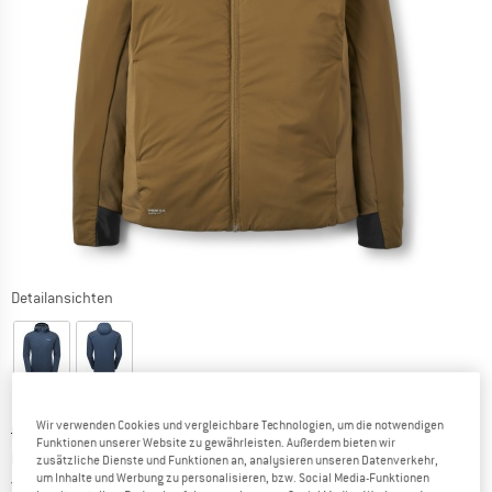
Detailansichten
Wir verwenden Cookies und vergleichbare Technologien, um die notwendigen
Ursprünglicher Preis :
Preis:
CHF
199.95
Funktionen unserer Website zu gewährleisten. Außerdem bieten wir
CHF
155.96
inkl. MwSt., zollfreie Lieferung
zusätzliche Dienste und Funktionen an, analysieren unseren Datenverkehr,
um Inhalte und Werbung zu personalisieren, bzw. Social Media-Funktionen
Schweiz. Informationen zu den Versand
Versandkostenfrei
(CH)