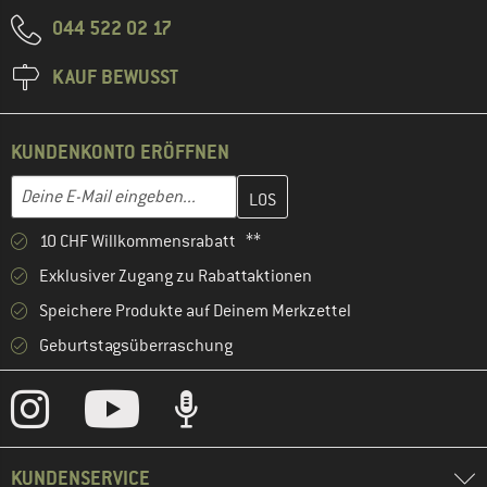
044 522 02 17
KAUF BEWUSST
KUNDENKONTO ERÖFFNEN
Gib hier deine E-Mail-Adresse ein und erstelle im nächsten Schri
E-Mail-Adresse
10 CHF Willkommensrabatt **
Exklusiver Zugang zu Rabattaktionen
Speichere Produkte auf Deinem Merkzettel
Geburtstagsüberraschung
KUNDENSERVICE