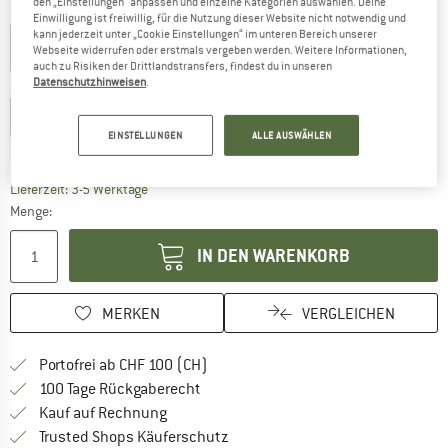
den „Einstellungen“ anpassen und einzelne Kategorien auswählen. Deine
Farbe:
Light Heather
Einwilligung ist freiwillig, für die Nutzung dieser Website nicht notwendig und
kann jederzeit unter „Cookie Einstellungen“ im unteren Bereich unserer
Webseite widerrufen oder erstmals vergeben werden. Weitere Informationen,
auch zu Risiken der Drittlandstransfers, findest du in unseren
Datenschutzhinweisen
.
Grösse wählen:
EU
26-29
EU
30-33
EU
34-37
EU
38-41
EINSTELLUNGEN
ALLE AUSWÄHLEN
Grössentabelle
Der Link öffnet sich in einer Infobox und beinhaltet
Lieferzeit: 3-5 Werktage
Menge:
IN DEN WARENKORB
MERKEN
VERGLEICHEN
Finde mehr Informationen zu den Ver
Portofrei ab CHF 100 (CH)
Gehe hier zu den Rückgabe-Richtlinie
100 Tage Rückgaberecht
Finde die Zahlungs-Infos hier! Öffnet sich 
Kauf auf Rechnung
Finde alle Infos hier!
Trusted Shops Käuferschutz