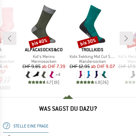
bis 40%
bis 30%
bis
Rabatt
Rabatt
Raba
E
MARKE
MARKE
A
ALPACASOCKS&CO
TROLLKIDS
Artikel
Artikel
Artikel
sect
Kid's Merino
Kids Trekking Mid Cut Socks II 2-Pack
Kid's Merino Trek
pe
Produktgruppe
Produktgruppe
Prod
nssocken
Merinosocken
Wandersocken
Wan
eis
duzierter Preis
Preis
reduzierter Preis
Preis
reduzierter Preis
95
ab
CHF 9.85
ab
CHF 7.39
CHF 12.95
ab
CHF 9.07
CHF 17.9
.97
+
4
4.7
(
19
)
4.8
(
26
)
0.0
(
0
)
WAS SAGST DU DAZU?
STELLE EINE FRAGE