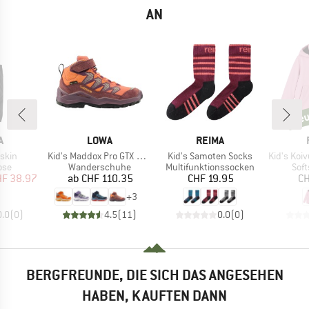
AN
neu
ne
E
MARKE
MARKE
A
LOWA
REIMA
Artikel
Artikel
Artikel
skin
Kid's Maddox Pro GTX Mid VC
Kid's Samoten Socks
Kid's Koivula
gruppe
Produktgruppe
Produktgruppe
Pro
ose
Wanderschuhe
Multifunktionssocken
Soft
eis
duzierter Preis
Preis
Preis
HF 38.97
ab
CHF 110.35
CHF 19.95
CH
+
3
0.0
(
0
)
4.5
(
11
)
0.0
(
0
)
BERGFREUNDE, DIE SICH DAS ANGESEHEN
HABEN, KAUFTEN DANN