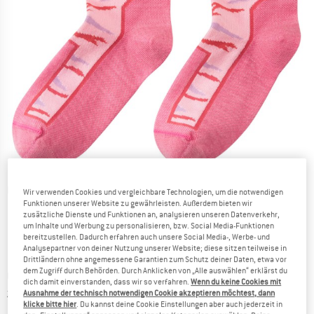
Detailansichten
Wir verwenden Cookies und vergleichbare Technologien, um die notwendigen
Funktionen unserer Website zu gewährleisten. Außerdem bieten wir
zusätzliche Dienste und Funktionen an, analysieren unseren Datenverkehr,
um Inhalte und Werbung zu personalisieren, bzw. Social Media-Funktionen
bereitzustellen. Dadurch erfahren auch unsere Social Media-, Werbe- und
Analysepartner von deiner Nutzung unserer Website; diese sitzen teilweise in
neu
Drittländern ohne angemessene Garantien zum Schutz deiner Daten, etwa vor
dem Zugriff durch Behörden. Durch Anklicken von „Alle auswählen“ erklärst du
Preis:
CHF
16.95
inkl. MwSt., zollfreie Lieferung
dich damit einverstanden, dass wir so verfahren.
Wenn du keine Cookies mit
Informationen zu den Versandkosten. Öffnet sich in ei
zzgl. Versandkosten
Ausnahme der technisch notwendigen Cookie akzeptieren möchtest, dann
klicke bitte hier
. Du kannst deine Cookie Einstellungen aber auch jederzeit in