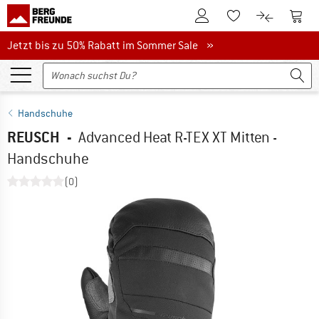
Zum Kundenkonto
Zum 
Zum Merkzettel.
Zum Produk
Jetzt bis zu 50% Rabatt im Sommer Sale
Jetzt bis zu 50% Rabatt im Sommer Sale »
Handschuhe
REUSCH
-
Advanced Heat R-TEX XT Mitten -
Handschuhe
(0)