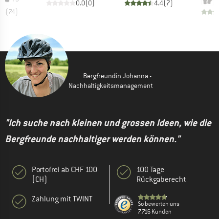
0.0
(
0
)
4.4
(
7
)
.6
(
74
)
Bergfreundin Johanna -
Nachhaltigkeitsmanagement
"Ich suche nach kleinen und grossen Ideen, wie die
Bergfreunde nachhaltiger werden können."
Portofrei ab CHF 100
100 Tage
(CH)
Rückgaberecht
Zahlung mit TWINT
So bewerten uns
7.716 Kunden