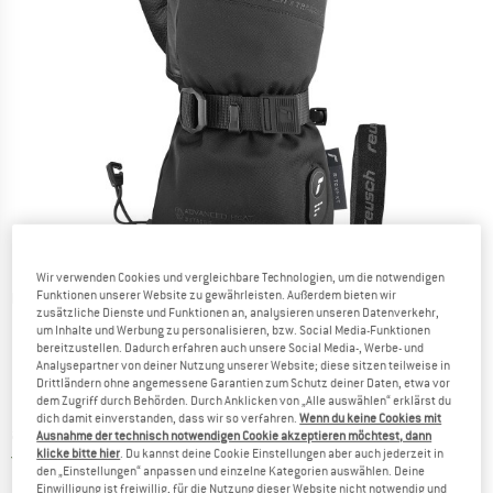
Wir verwenden Cookies und vergleichbare Technologien, um die notwendigen
Funktionen unserer Website zu gewährleisten. Außerdem bieten wir
Detailansichten
zusätzliche Dienste und Funktionen an, analysieren unseren Datenverkehr,
um Inhalte und Werbung zu personalisieren, bzw. Social Media-Funktionen
bereitzustellen. Dadurch erfahren auch unsere Social Media-, Werbe- und
Analysepartner von deiner Nutzung unserer Website; diese sitzen teilweise in
Drittländern ohne angemessene Garantien zum Schutz deiner Daten, etwa vor
dem Zugriff durch Behörden. Durch Anklicken von „Alle auswählen“ erklärst du
dich damit einverstanden, dass wir so verfahren.
Wenn du keine Cookies mit
Preis:
ab
CHF
294.95
inkl. MwSt., zollfreie Lieferung
Ausnahme der technisch notwendigen Cookie akzeptieren möchtest, dann
klicke bitte hier
. Du kannst deine Cookie Einstellungen aber auch jederzeit in
Schweiz. Informationen zu den Versand
Versandkostenfrei
(CH)
den „Einstellungen“ anpassen und einzelne Kategorien auswählen. Deine
Einwilligung ist freiwillig, für die Nutzung dieser Website nicht notwendig und