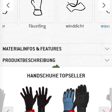
der
Fäustling
winddicht
wasse
MATERIALINFOS & FEATURES
PRODUKTBESCHREIBUNG
HANDSCHUHE TOPSELLER