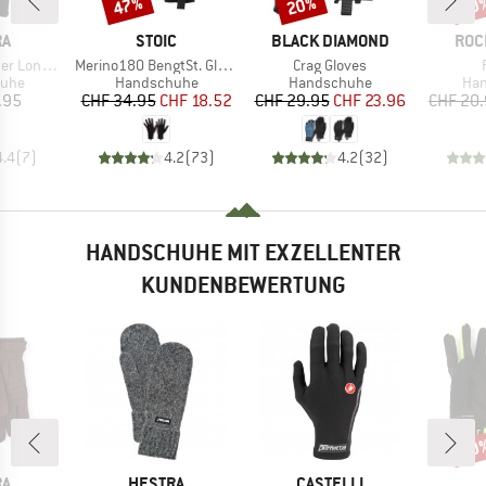
47%
20%
20
Rabatt
Rabatt
Raba
E
MARKE
MARKE
MAR
RA
STOIC
BLACK DIAMOND
ROC
Artikel
Artikel
A
g 5 Finger
Merino180 BengtSt. Glove
Crag Gloves
gruppe
Produktgruppe
Produktgruppe
Pro
uhe
Handschuhe
Handschuhe
Ha
eis
Preis
reduzierter Preis
Preis
reduzierter Preis
.95
CHF 34.95
CHF 18.52
CHF 29.95
CHF 23.96
CHF 20
4.4
(
7
)
4.2
(
73
)
4.2
(
32
)
HANDSCHUHE MIT EXZELLENTER
KUNDENBEWERTUNG
40
Raba
E
MARKE
MARKE
RA
HESTRA
CASTELLI