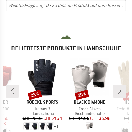
BELIEBTESTE PRODUKTE IN HANDSCHUHE
bis
25%
20%
Rabatt
Rabatt
Raba
MARKE
MARKE
MA
WER
ROECKL SPORTS
BLACK DIAMOND
HEB
Artikel
Artikel
Artikel
er 200
Itamos 3
Crack Gloves
CedarHe.
gruppe
Produktgruppe
Produktgruppe
Pro
mer
Handschuhe
Risshandschuhe
Ha
eis
duzierter Preis
Preis
reduzierter Preis
Preis
reduzierter Preis
95
ab
CHF 28.95
CHF 21.71
CHF 44.95
CHF 35.96
CHF
.48
CH
+
1
+
3