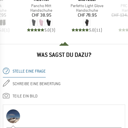
Artikel
Artikel
Artik
k
Pancho Mitt
Perfetto Light Glove
PRC 
gruppe
Produktgruppe
Produktgruppe
Pro
uhe
Handschuhe
Handschuhe
Ha
eis
Preis
Preis
7.95
CHF 38.95
CHF 78.95
CHF 134
5.0
(
1
)
5.0
(
3
)
5.0
(
11
)
WAS SAGST DU DAZU?
STELLE EINE FRAGE
SCHREIBE EINE BEWERTUNG
TEILE EIN BILD