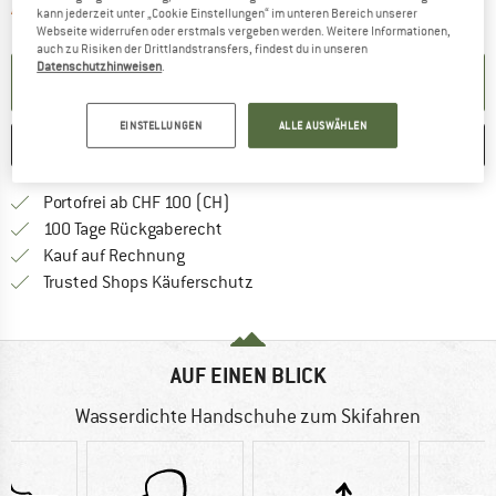
Der Link öffnet sich in einer Infobox und 
Artikel zur Zeit leider ausverkauft
kann jederzeit unter „Cookie Einstellungen“ im unteren Bereich unserer
Webseite widerrufen oder erstmals vergeben werden. Weitere Informationen,
auch zu Risiken der Drittlandstransfers, findest du in unseren
Datenschutzhinweisen
.
BENACHRICHTIGUNG EINRICHTEN
EINSTELLUNGEN
ALLE AUSWÄHLEN
MERKEN
VERGLEICHEN
Finde mehr Informationen zu den Ver
Portofrei ab CHF 100 (CH)
Gehe hier zu den Rückgabe-Richtlinie
100 Tage Rückgaberecht
Finde die Zahlungs-Infos hier! Öffnet sich 
Kauf auf Rechnung
Finde alle Infos hier!
Trusted Shops Käuferschutz
AUF EINEN BLICK
Wasserdichte Handschuhe zum Skifahren