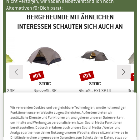
Nicht verzagen, wir haben selbstverständlich noch
Alternativen für Dich parat:
BERGFREUNDE MIT ÄHNLICHEN
INTERESSEN SCHAUTEN SICH AUCH AN
40%
59%
15
Rabatt
Rabatt
Raba
E
E
MARKE
STOIC
MARKE
STOIC
ess 2-3P
Artikel
NjavveSt. 3P
Artikel
FästaSt. EXT 3P UL
Artikel
Dragon
ruppe
 Zelt
Produktgruppe
3-Personen Zelt
Produktgruppe
3-Personen Zelt
Prod
3-Pe
.95
eis
duzierter Preis
CHF 352.95
Preis
reduzierter Preis
CHF 599.95
Preis
reduzierter Preis
CH
3.47
CHF 211.77
CHF 245.98
CH
Wir verwenden Cookies und vergleichbare Technologien, um die notwendigen
Funktionen unserer Website zu gewährleisten. Außerdem bieten wir
zusätzliche Dienste und Funktionen an, analysieren unseren Datenverkehr,
5.0
(
1
)
5.0
(
1
)
3.8
(
6
)
um Inhalte und Werbung zu personalisieren, bzw. Social Media-Funktionen
bereitzustellen. Dadurch erfahren auch unsere Social Media-, Werbe- und
Analysepartner von deiner Nutzung unserer Website; diese sitzen teilweise in
Drittländern ohne angemessene Garantien zum Schutz deiner Daten, etwa vor