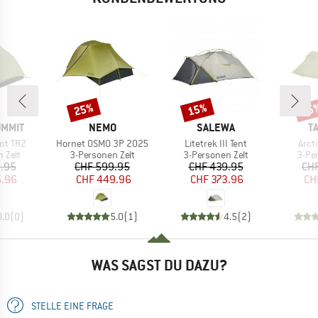
25%
15%
15
Rabatt
Rabatt
Raba
MARKE
MARKE
M
UMMIT
NEMO
SALEWA
T
Artikel
Artikel
Artik
ent TR2
Hornet OSMO 3P 2025
Litetrek III Tent
Arct
ruppe
Produktgruppe
Produktgruppe
Prod
 Zelt
3-Personen Zelt
3-Personen Zelt
3-Pe
eis
duzierter Preis
Preis
reduzierter Preis
Preis
reduzierter Preis
.95
CHF 599.95
CHF 439.95
CH
5.96
CHF 449.96
CHF 373.96
CH
0.0
(
0
)
5.0
(
1
)
4.5
(
2
)
WAS SAGST DU DAZU?
STELLE EINE FRAGE