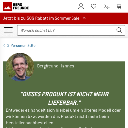
Zum Kundenkonto
Zum 
Zum Merkzettel.
Zum Produk
Jetzt bis zu 50% Rabatt im Sommer Sale
Jetzt bis zu 50% Rabatt im Sommer Sale »
3-Personen Zelte
Bergfreund Hannes
"DIESES PRODUKT IST NICHT MEHR
LIEFERBAR."
Entweder es handelt sich hierbei um ein älteres Modell oder
wir können bzw. werden das Produkt nicht mehr beim
Hersteller nachbestellen.