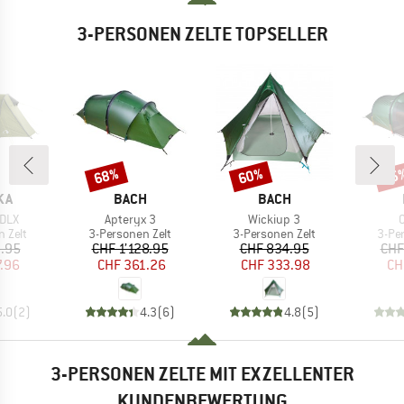
3-PERSONEN ZELTE TOPSELLER
68%
60%
65
Rabatt
Rabatt
Raba
MARKE
MARKE
KA
BACH
BACH
Artikel
Artikel
A
 DLX
Apteryx 3
Wickiup 3
O
uppe
Produktgruppe
Produktgruppe
Prod
 Zelt
3-Personen Zelt
3-Personen Zelt
3-Pe
eis
duzierter Preis
Preis
reduzierter Preis
Preis
reduzierter Preis
.95
CHF 1’128.95
CHF 834.95
CHF
7.96
CHF 361.26
CHF 333.98
CH
5.0
(
2
)
4.3
(
6
)
4.8
(
5
)
3-PERSONEN ZELTE MIT EXZELLENTER
KUNDENBEWERTUNG