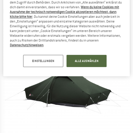
dem Zugriff durch Behörden. Durch Anklicken von „Alle auswählen“ erklärst du
dich damit einverstanden, dass wir so verfahren.
Wenn du keine Cookies mit
ROBENS
-
Chaser 3XE - 3-Personen Zelt
Ausnahme der technisch notwendigen Cookie akzeptieren möchtest, dann
klicke bitte hier
. Du kannst deine Cookie Einstellungen aber auch jederzeit in
(0)
den „Einstellungen“ anpassen und einzelne Kategorien auswählen. Deine
Einwilligung ist freiwillig, für die Nutzung dieser Website nicht notwendig und
kann jederzeit unter „Cookie Einstellungen“ im unteren Bereich unserer
Webseite widerrufen oder erstmals vergeben werden. Weitere Informationen,
auch zu Risiken der Drittlandstransfers, findest du in unseren
Datenschutzhinweisen
.
EINSTELLUNGEN
ALLE AUSWÄHLEN