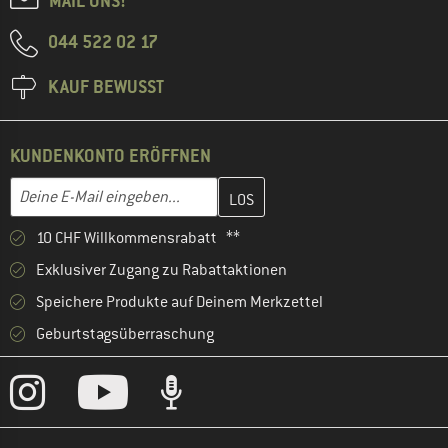
MAIL UNS!
044 522 02 17
KAUF BEWUSST
KUNDENKONTO ERÖFFNEN
Gib hier deine E-Mail-Adresse ein und erstelle im nächsten Schri
E-Mail-Adresse
10 CHF Willkommensrabatt **
Exklusiver Zugang zu Rabattaktionen
Speichere Produkte auf Deinem Merkzettel
Geburtstagsüberraschung