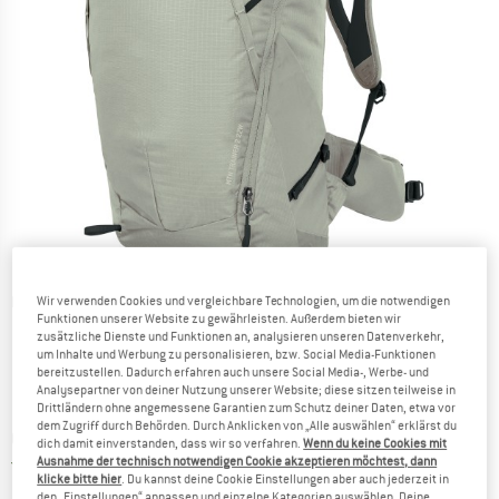
Detailansichten
Wir verwenden Cookies und vergleichbare Technologien, um die notwendigen
Funktionen unserer Website zu gewährleisten. Außerdem bieten wir
zusätzliche Dienste und Funktionen an, analysieren unseren Datenverkehr,
um Inhalte und Werbung zu personalisieren, bzw. Social Media-Funktionen
bereitzustellen. Dadurch erfahren auch unsere Social Media-, Werbe- und
Analysepartner von deiner Nutzung unserer Website; diese sitzen teilweise in
Drittländern ohne angemessene Garantien zum Schutz deiner Daten, etwa vor
dem Zugriff durch Behörden. Durch Anklicken von „Alle auswählen“ erklärst du
Preis:
CHF
169.95
inkl. MwSt., zollfreie Lieferung
dich damit einverstanden, dass wir so verfahren.
Wenn du keine Cookies mit
Schweiz. Informationen zu den Versand
Versandkostenfrei
(CH)
Ausnahme der technisch notwendigen Cookie akzeptieren möchtest, dann
klicke bitte hier
. Du kannst deine Cookie Einstellungen aber auch jederzeit in
den „Einstellungen“ anpassen und einzelne Kategorien auswählen. Deine