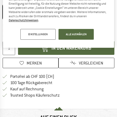
Farbe:
Shadow
Einwilligung ist freiwillig, für die Nutzung dieser Website nicht notwendig und
kann jederzeit unter „Cookie Einstellungen“ im unteren Bereich unserer
Webseite widerrufen oder erstmals vergeben werden. Weitere Informationen,
auch zu Risiken der Drittlandstransfers, findest du in unseren
Datenschutzhinweisen
.
Der Link öffnet sich in einer Infobox und bei
Lieferzeit: 3-4 Werktage
Nur noch einmal auf Lager!
EINSTELLUNGEN
ALLE AUSWÄHLEN
Menge:
IN DEN WARENKORB
MERKEN
VERGLEICHEN
Finde mehr Informationen zu den Ver
Portofrei ab CHF 100 (CH)
Gehe hier zu den Rückgabe-Richtlinie
100 Tage Rückgaberecht
Finde die Zahlungs-Infos hier! Öffnet sich 
Kauf auf Rechnung
Finde alle Infos hier!
Trusted Shops Käuferschutz