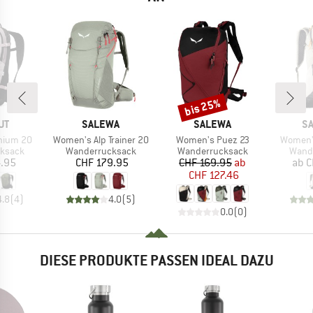
bis 25%
Rabatt
E
MARKE
MARKE
M
UT
SALEWA
SALEWA
S
Artikel
Artikel
Artikel
hium 20
Women's Alp Trainer 20
Women's Puez 23
Women's
uppe
Produktgruppe
Produktgruppe
Produ
ksack
Wanderrucksack
Wanderrucksack
Wand
eis
Preis
Preis
reduzierter Preis
4.95
CHF 179.95
CHF 169.95
ab
ab
C
CHF 127.46
4.8
(
4
)
4.0
(
5
)
0.0
(
0
)
DIESE PRODUKTE PASSEN IDEAL DAZU