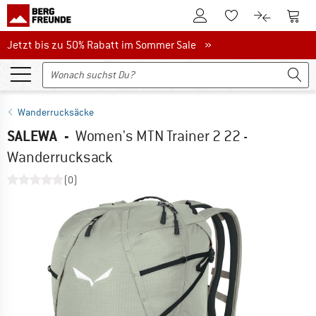
Zum Kundenkonto
Zum 
Zum Merkzettel.
Zum Produk
Jetzt bis zu 50% Rabatt im Sommer Sale
Jetzt bis zu 50% Rabatt im Sommer Sale »
Wanderrucksäcke
SALEWA
-
Women's MTN Trainer 2 22 -
Wanderrucksack
(0)