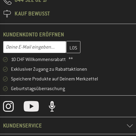
KAUF BEWUSST
KUNDENKONTO ERÖFFNEN
Gib hier deine E-Mail-Adresse ein und erstelle im nächsten Schri
E-Mail-Adresse
10 CHF Willkommensrabatt **
Exklusiver Zugang zu Rabattaktionen
Speichere Produkte auf Deinem Merkzettel
Geburtstagsüberraschung
KUNDENSERVICE