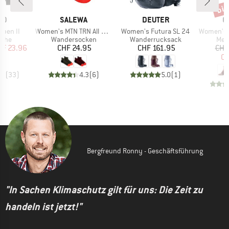
bis
Raba
MARKE
MARKE
M
ID
SALEWA
DEUTER
O
Artikel
Artikel
Artikel
Open II
Women's MTN TRN All Mountain Low Sock
Women's Futura SL 24
Women's Al
gruppe
Produktgruppe
Produktgruppe
Pro
uhe
Wandersocken
Wanderrucksack
Mer
eis
duzierter Preis
Preis
Preis
HF 23.96
CHF 24.95
CHF 161.95
CHF
CH
.8
(
33
)
4.3
(
6
)
5.0
(
1
)
Bergfreund Ronny - Geschäftsführung
"In Sachen Klimaschutz gilt für uns: Die Zeit zu
handeln ist jetzt!"