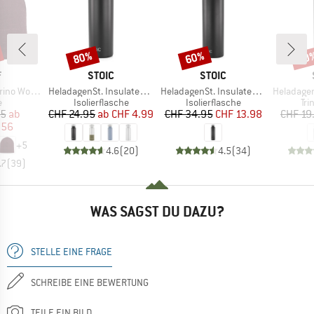
80%
60%
60
Rabatt
Rabatt
Raba
KE
MARKE
MARKE
F
STOIC
STOIC
Artikel
Artikel
Artikel
 Wool Hat
HeladagenSt. Insulated Stainless Steel Bottle 500
HeladagenSt. Insulated Stainless Steel Bottle 1L
HeladagenSt. Stain
ktgruppe
Produktgruppe
Produktgruppe
Pr
e
Isolierflasche
Isolierflasche
Tri
eis
duzierter Preis
Preis
reduzierter Preis
Preis
reduzierter Preis
95
ab
CHF 24.95
ab
CHF 4.99
CHF 34.95
CHF 13.98
CHF 19
.56
+
5
4.6
(
20
)
4.5
(
34
)
.7
(
39
)
WAS SAGST DU DAZU?
STELLE EINE FRAGE
SCHREIBE EINE BEWERTUNG
TEILE EIN BILD