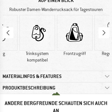
AUF EINEN BLICK
Robuster Damen-Wanderrucksack für Tagestouren
5 g
Trinksystem
Frontzugriff
Rege
kompatibel
MATERIALINFOS & FEATURES
PRODUKTBESCHREIBUNG
ANDERE BERGFREUNDE SCHAUTEN SICH AUCH
AN