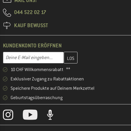
MAIL UNS!
044 522 02 17
KAUF BEWUSST
KUNDENKONTO ERÖFFNEN
Gib hier deine E-Mail-Adresse ein und erstelle im nächsten Schri
E-Mail-Adresse
10 CHF Willkommensrabatt **
Exklusiver Zugang zu Rabattaktionen
Speichere Produkte auf Deinem Merkzettel
Geburtstagsüberraschung