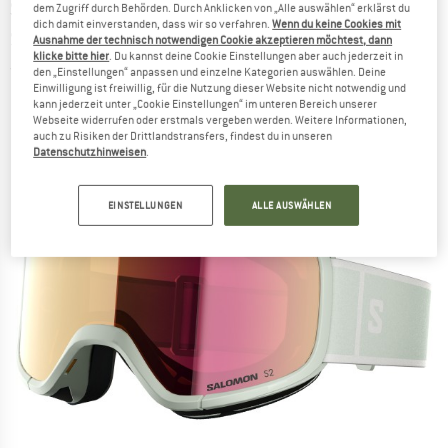
SALOMON
-
Aksium 2.0 S2 (VLT 31%) -
dem Zugriff durch Behörden. Durch Anklicken von „Alle auswählen“ erklärst du
dich damit einverstanden, dass wir so verfahren.
Wenn du keine Cookies mit
Skibrille
Ausnahme der technisch notwendigen Cookie akzeptieren möchtest, dann
klicke bitte hier
. Du kannst deine Cookie Einstellungen aber auch jederzeit in
(0)
den „Einstellungen“ anpassen und einzelne Kategorien auswählen. Deine
Einwilligung ist freiwillig, für die Nutzung dieser Website nicht notwendig und
kann jederzeit unter „Cookie Einstellungen“ im unteren Bereich unserer
Webseite widerrufen oder erstmals vergeben werden. Weitere Informationen,
auch zu Risiken der Drittlandstransfers, findest du in unseren
Datenschutzhinweisen
.
EINSTELLUNGEN
ALLE AUSWÄHLEN