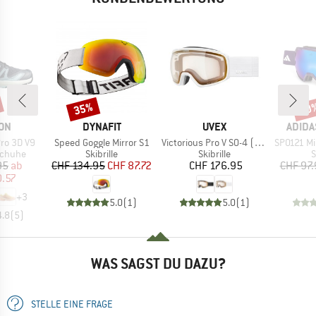
35%
10
Rabatt
Raba
MARKE
MARKE
MARK
ON
DYNAFIT
UVEX
ADIDA
Artikel
Artikel
Artikel
ro 3D V9
Speed Goggle Mirror S1
Victorious Pro V S0-4 (VLT 7-81%)
SP0121 Mirr
ppe
Produktgruppe
Produktgruppe
P
schuhe
Skibrille
Skibrille
S
eis
duzierter Preis
Preis
reduzierter Preis
Preis
95
ab
CHF 134.95
CHF 87.72
CHF 176.95
CHF 97.
0.57
+
3
5.0
(
1
)
5.0
(
1
)
4.8
(
5
)
WAS SAGST DU DAZU?
STELLE EINE FRAGE