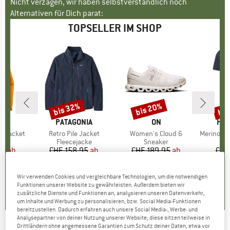
Nicht verzagen, wir haben selbstverständlich noch
Alternativen für Dich parat:
TOPSELLER IM SHOP
bis 32%
bis 20%
bis
Rabatt
Rabatt
Raba
NIA
MARKE
PATAGONIA
MARKE
ON
MA
HEB
3L Jacket
Artikel
Retro Pile Jacket
Artikel
Women's Cloud 6
Artikel
MerinoMix150 Pi
gruppe
cke
Produktgruppe
Fleecejacke
Produktgruppe
Sneaker
Pr
Me
95
eis
duzierter Preis
ab
CHF 158.95
Preis
reduzierter Preis
ab
CHF 189.95
Preis
reduzierter Preis
ab
CHF
3.27
CHF 108.09
CHF 151.96
CH
+
8
+
1
+
10
Wir verwenden Cookies und vergleichbare Technologien, um die notwendigen
Funktionen unserer Website zu gewährleisten. Außerdem bieten wir
.7
(
79
)
4.6
(
71
)
4.7
(
48
)
zusätzliche Dienste und Funktionen an, analysieren unseren Datenverkehr,
um Inhalte und Werbung zu personalisieren, bzw. Social Media-Funktionen
bereitzustellen. Dadurch erfahren auch unsere Social Media-, Werbe- und
Analysepartner von deiner Nutzung unserer Website; diese sitzen teilweise in
Drittländern ohne angemessene Garantien zum Schutz deiner Daten, etwa vor