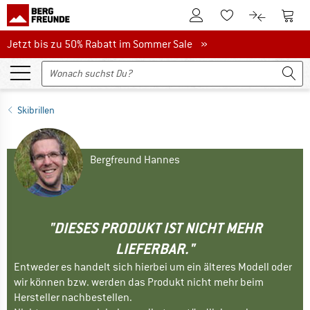
Zum Kundenkonto
Zum 
Zum Merkzettel.
Zum Produk
Jetzt bis zu 50% Rabatt im Sommer Sale
Jetzt bis zu 50% Rabatt im Sommer Sale »
Skibrillen
Bergfreund Hannes
"DIESES PRODUKT IST NICHT MEHR
LIEFERBAR."
Entweder es handelt sich hierbei um ein älteres Modell oder
wir können bzw. werden das Produkt nicht mehr beim
Hersteller nachbestellen.