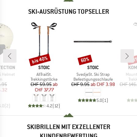
SKI-AUSRÜSTUNG TOPSELLER
bis 40%
60%
48
Rabatt
Rabatt
Raba
MARKE
MARKE
MAR
TECTION
STOIC
STOIC
KOM
Artikel
Artikel
Artikel
S Helmet
AllTrailSt.
SvedjeSt. Ski Strap
Mounta
ktgruppe
Produktgruppe
Produktgruppe
Prod
lm
Trekkingstöcke
Befestigungsschlaufe
Trek
eis
duzierter Preis
Preis
reduzierter Preis
Preis
reduzierter Preis
.95
CHF 59.95
ab
CHF 9.95
ab
CHF 3.98
CHF 146
4.32
CHF 37.77
5.0
(
1
)
5.0
(
2
)
4.2
(
12
)
SKIBRILLEN MIT EXZELLENTER
KUNDENBEWERTUNG