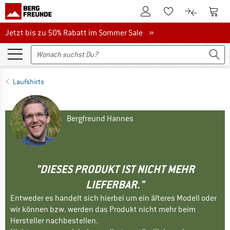
Zum Kundenkonto
Zum 
Zum Merkzettel.
Zum Produk
Jetzt bis zu 50% Rabatt im Sommer Sale
Jetzt bis zu 50% Rabatt im Sommer Sale »
Laufshirts
Bergfreund Hannes
"DIESES PRODUKT IST NICHT MEHR
LIEFERBAR."
Entweder es handelt sich hierbei um ein älteres Modell oder
wir können bzw. werden das Produkt nicht mehr beim
Hersteller nachbestellen.