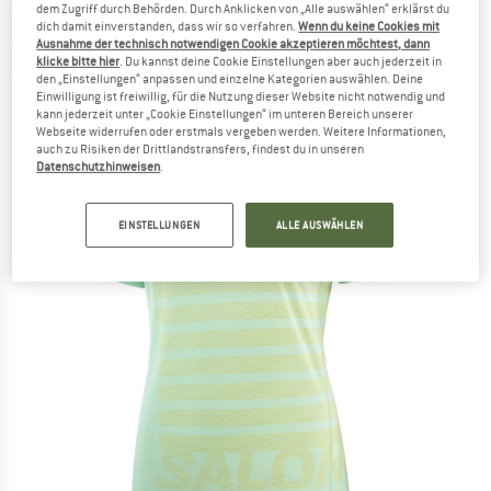
SALOMON
-
Women's Sense Aero S/S Tee GFX
dem Zugriff durch Behörden. Durch Anklicken von „Alle auswählen“ erklärst du
dich damit einverstanden, dass wir so verfahren.
Wenn du keine Cookies mit
- Laufshirt
Ausnahme der technisch notwendigen Cookie akzeptieren möchtest, dann
klicke bitte hier
. Du kannst deine Cookie Einstellungen aber auch jederzeit in
(0)
den „Einstellungen“ anpassen und einzelne Kategorien auswählen. Deine
Einwilligung ist freiwillig, für die Nutzung dieser Website nicht notwendig und
kann jederzeit unter „Cookie Einstellungen“ im unteren Bereich unserer
Webseite widerrufen oder erstmals vergeben werden. Weitere Informationen,
auch zu Risiken der Drittlandstransfers, findest du in unseren
Datenschutzhinweisen
.
EINSTELLUNGEN
ALLE AUSWÄHLEN