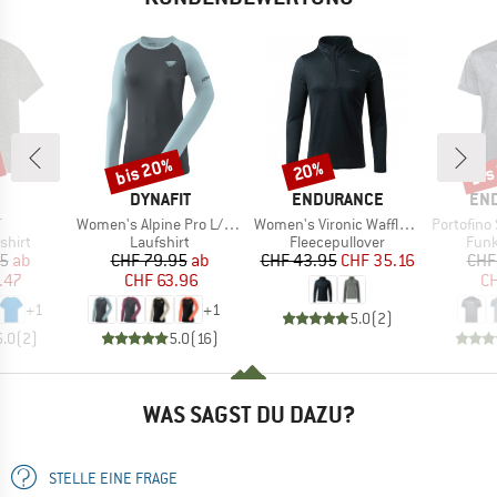
bis 20%
bis
20%
Rabatt
Rabatt
Raba
RKE
MARKE
MARKE
MA
DYNAFIT
ENDURANCE
EN
l
Artikel
Artikel
Artikel
T
Women's Alpine Pro L/S Tee
Women's Vironic Waffle Melange Loose Fit Midlayer
Portofino S/
ruppe
Produktgruppe
Produktgruppe
Prod
shirt
Laufshirt
Fleecepullover
Funk
eis
duzierter Preis
Preis
reduzierter Preis
Preis
reduzierter Preis
95
ab
CHF 79.95
ab
CHF 43.95
CHF 35.16
CHF
.47
CHF 63.96
CH
+
1
+
1
5.0
(
2
)
5.0
(
2
)
5.0
(
16
)
WAS SAGST DU DAZU?
STELLE EINE FRAGE