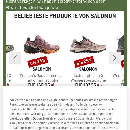
Nicht verzagen, wir haben selbstverständlich noch
Alternativen für Dich parat:
BELIEBTESTE PRODUKTE VON SALOMON
bis 35%
bis 25%
bis
Rabatt
Rabatt
Raba
ON
MARKE
SALOMON
MARKE
SALOMON
M
S
ORE-TEX
Artikel
Women's Speedcross 6 Gore-Tex
Artikel
Techamphibian 5
Artikel
Women's X Ul
uppe
schuhe
Produktgruppe
Trailrunningschuhe
Produktgruppe
Wassersportschuhe
Prod
Wan
95
eis
duzierter Preis
ab
CHF 166.95
Preis
reduzierter Preis
ab
CHF 107.95
Preis
reduzierter Preis
ab
CHF 
9.10
CHF 129.97
CHF 80.96
CH
+
1
+
5
Wir verwenden Cookies und vergleichbare Technologien, um die notwendigen
Funktionen unserer Website zu gewährleisten. Außerdem bieten wir
3.2
(
9
)
4.6
(
29
)
4.3
(
6
)
zusätzliche Dienste und Funktionen an, analysieren unseren Datenverkehr,
um Inhalte und Werbung zu personalisieren, bzw. Social Media-Funktionen
bereitzustellen. Dadurch erfahren auch unsere Social Media-, Werbe- und
Analysepartner von deiner Nutzung unserer Website; diese sitzen teilweise in
Drittländern ohne angemessene Garantien zum Schutz deiner Daten, etwa vor