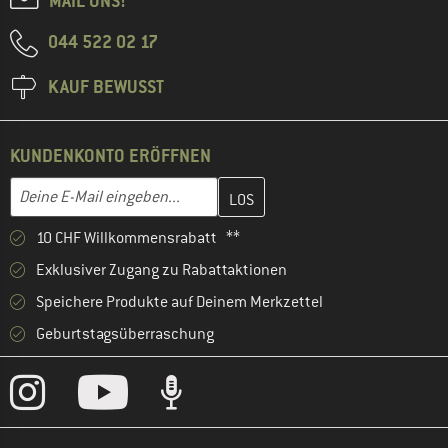
MAIL UNS!
044 522 02 17
KAUF BEWUSST
KUNDENKONTO ERÖFFNEN
Gib hier deine E-Mail-Adresse ein und erstelle im nächsten Schri
E-Mail-Adresse
10 CHF Willkommensrabatt **
Exklusiver Zugang zu Rabattaktionen
Speichere Produkte auf Deinem Merkzettel
Geburtstagsüberraschung