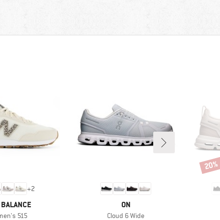
20%
Rabat
+
2
KE
MARKE
 BALANCE
ON
kel
Artikel
en's 515
Cloud 6 Wide