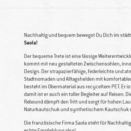
Nachhaltig und bequem bewegst Du Dich im städ
Saola!
Der bequeme Trete ist eine lässige Weiterentwicklu
kommt mit neu gestalteten Zwischensohlen, inno
Design. Der strapazierfähige, federleichte und a
Stadtnomaden und Alltagshelden mit komfortablem 
besteht im Obermaterial aus recyceltem PET. Er is
damit ist er auch ein toller Begleiter auf Reisen.
Rebound dämpft den Tritt und sorgt für hohen La
Naturkautschuk und synthetischem Kautschuk so
Die französische Firma Saola steht für Nachhaltig
echte Empfehlung also!