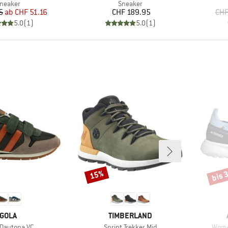
roduktgruppe
Produktgruppe
neaker
Sneaker
Preis
reduzierter Preis
Preis
5
ab
CHF 51.16
CHF 189.95
CHF
5.0
(
1
)
5.0
(
1
)
bis 
15%
Rabatt
Rabat
MARKE
MARKE
GOLA
TIMBERLAND
l
Artikel
Artike
 Daytona VC
Sprint Trekker Mid
Women