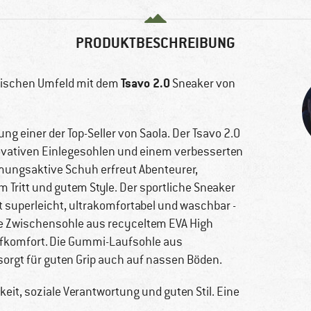
PRODUKTBESCHREIBUNG
Tsavo 2.0
tischen Umfeld mit dem
Sneaker von
ng einer der Top-Seller von Saola. Der Tsavo 2.0
vativen Einlegesohlen und einem verbesserten
tmungsaktive Schuh erfreut Abenteurer,
Tritt und gutem Style. Der sportliche Sneaker
t superleicht, ultrakomfortabel und waschbar -
 Die Zwischensohle aus recyceltem EVA High
ufkomfort. Die Gummi-Laufsohle aus
rgt für guten Grip auch auf nassen Böden.
keit, soziale Verantwortung und guten Stil. Eine