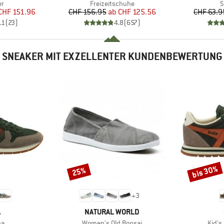
ktgruppe
Produktgruppe
P
er
Freizeitschuhe
S
eis
duzierter Preis
Preis
reduzierter Preis
CHF 151.96
CHF 156.95
ab
CHF 125.56
CHF 63.9
.1
(
23
)
4.8
(
657
)
SNEAKER MIT EXZELLENTER KUNDENBEWERTUNG
bis 30%
25%
Rabatt
Rabatt
+
3
KE
MARKE
A
NATURAL WORLD
Artikel
Artike
na
Women's Old Bonsai
Kid's