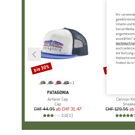
Wir verwende
gewährleiste
Inhalte und 
Social Media-
angemessene 
auswählen“ e
technisch no
auch jederzei
die Nutzung 
Webseite wid
findest du i
bis 30%
bis 25%
Rabatt
Rabatt
+
1
MARKE
PATAGONIA
MARK
SAOL
Artikel
Airfarer Cap
Artikel
Cannon Kni
Produktgruppe
Cap
Produ
Sneak
CHF 44.95
ab
Preis
reduzierter Preis
CHF 31.47
CHF 129.95
ab
Pr
re
3.0
(
1
)