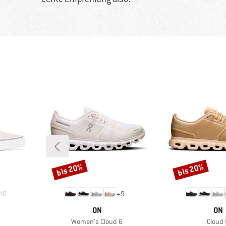
bis 20%
bis 20%
Rabatt
Rabatt
10
+
9
MARKE
MA
ON
ON
Artikel
Artikel
Women's Cloud 6
Cloud 