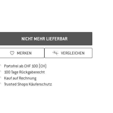
NICHT MEHR LIEFERBAR
MERKEN
VERGLEICHEN
Finde mehr Informationen zu den Versan
Portofrei ab CHF 100 (CH)
Gehe hier zu den Rückgabe-Richtlinien Öf
100 Tage Rückgaberecht
Finde die Zahlungs-Infos hier! Öffnet sich in 
Kauf auf Rechnung
Finde alle Infos hier!
Trusted Shops Käuferschutz