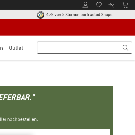
Zum Kundenkonto
Zum 
Zum Merkzettel.
Zum Produk
ier zu den Rückgabe-Richtlinien Öffnet sich in einer Infobox
Finde alle In
4.79 von 5 Sternen
bei Trusted Shops
n
Outlet
IEFERBAR."
ller nachbestellen.