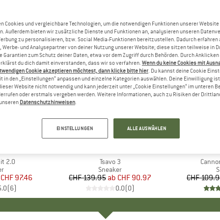
n Cookies und vergleichbare Technologien, um die notwendigen Funktionen unserer Website
n. Außerdem bieten wir zusätzliche Dienste und Funktionen an, analysieren unseren Datenv
Werbung zu personalisieren, bzw. Social Media-Funktionen bereitzustellen. Dadurch erfahren
, Werbe- und Analysepartner von deiner Nutzung unserer Website; diese sitzen teilweise in D
Garantien zum Schutz deiner Daten, etwa vor dem Zugriff durch Behörden. Durch Anklicken 
rklärst du dich damit einverstanden, dass wir so verfahren.
Wenn du keine Cookies mit Ausn
twendigen Cookie akzeptieren möchtest, dann klicke bitte hier
. Du kannst deine Cookie Eins
t in den „Einstellungen“ anpassen und einzelne Kategorien auswählen. Deine Einwilligung ist f
dieser Website nicht notwendig und kann jederzeit unter „Cookie Einstellungen“ im unteren B
errufen oder erstmals vergeben werden. Weitere Informationen, auch zu Risiken der Drittlan
n unseren
Datenschutzhinweisen
.
bis 35%
bis 25%
Rabatt
Rabatt
EINSTELLUNGEN
ALLE AUSWÄHLEN
E
A
MARKE
SAOLA
t 2.0
Artikel
Tsavo 3
Artikel
Cannon
ktgruppe
er
Produktgruppe
Sneaker
P
S
eis
duzierter Preis
CHF 97.46
CHF 139.95
ab
Preis
reduzierter Preis
CHF 90.97
CHF 109.
5.0
(
6
)
0.0
(
0
)