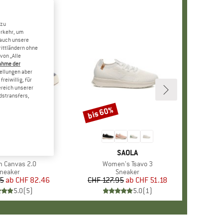
 zu
erkehr, um
 auch unsere
rittländern ohne
von „Alle
ahme der
tellungen aber
reiwillig, für
ereich unserer
dstransfers,
bis 60%
Rabatt
MARKE
SAOLA
MARKE
SAOLA
 Canvas 2.0
Artikel
Women's Tsavo 3
roduktgruppe
neaker
Produktgruppe
Sneaker
95
ab
Preis
reduzierter Preis
CHF 82.46
CHF 127.95
ab
Preis
reduzierter Preis
CHF 51.18
5.0
(
5
)
5.0
(
1
)