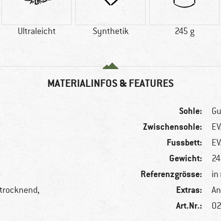
Ultraleicht
Synthetik
245 g
MATERIALINFOS & FEATURES
Sohle:
Gu
Zwischensohle:
EV
Fussbett:
EV
Gewicht:
24
Referenzgrösse:
in
Extras:
ltrocknend,
An
Art.Nr.:
02