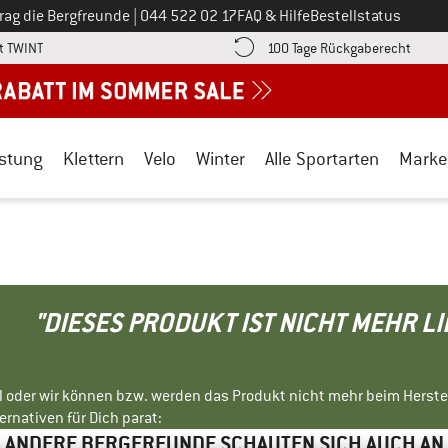
Ruf uns an unter
rag die Bergfreunde
|
044 522 02 17
FAQ & Hilfe
Bestellstatus
Finde die Zahlungs-Infos hier! Öffnet sich in einer Infobox
Gehe h
t TWINT
100 Tage Rückgaberecht
stung
Klettern
Velo
Winter
Alle Sportarten
Marke
"DIESES PRODUKT IST NICHT MEHR L
ll oder wir können bzw. werden das Produkt nicht mehr beim Herste
rnativen für Dich parat:
ANDERE BERGFREUNDE SCHAUTEN SICH AUCH AN