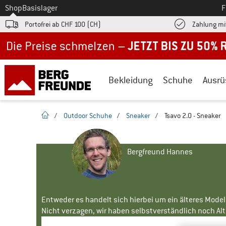
Zum
Shop
Basislager
F
Portofrei ab CHF 100 (CH)
Zahlung mi
Jetzt bis zu 50% Rabatt im Sommer Sale
Bekleidung
Schuhe
Ausrü
Startseite
/
Outdoor Schuhe
/
Sneaker
/
Tsavo 2.0 - Sneaker
Bergfreund Hannes
Entweder es handelt sich hierbei um ein älteres Mode
Nicht verzagen, wir haben selbstverständlich noch Alte