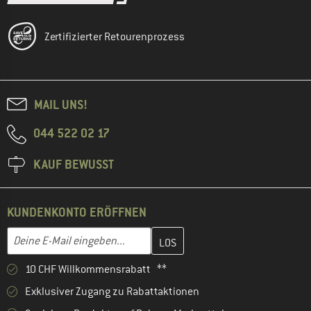
Zertifizierter Retourenprozess
MAIL UNS!
044 522 02 17
KAUF BEWUSST
KUNDENKONTO ERÖFFNEN
Gib hier deine E-Mail-Adresse ein und erstelle im nächsten Schri
E-Mail-Adresse
10 CHF Willkommensrabatt **
Exklusiver Zugang zu Rabattaktionen