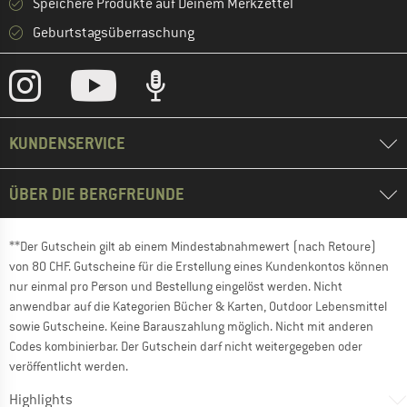
Speichere Produkte auf Deinem Merkzettel
Geburtstagsüberraschung
KUNDENSERVICE
ÜBER DIE BERGFREUNDE
**Der Gutschein gilt ab einem Mindestabnahmewert (nach Retoure)
von 80 CHF. Gutscheine für die Erstellung eines Kundenkontos können
nur einmal pro Person und Bestellung eingelöst werden. Nicht
anwendbar auf die Kategorien Bücher & Karten, Outdoor Lebensmittel
sowie Gutscheine. Keine Barauszahlung möglich. Nicht mit anderen
Codes kombinierbar. Der Gutschein darf nicht weitergegeben oder
veröffentlicht werden.
Highlights