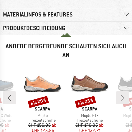
MATERIALINFOS & FEATURES
PRODUKTBESCHREIBUNG
ANDERE BERGFREUNDE SCHAUTEN SICH AUCH
AN
bis 20%
bis 25%
15
Rabatt
Rabatt
Raba
E
MARKE
MARKE
M
PA
SCARPA
SCARPA
S
Artikel
Artikel
Artik
GTX Wide
Mojito
Mojito GTX
Moji
ppe
Produktgruppe
Produktgruppe
P
schuhe
Freizeitschuhe
Freizeitschuhe
S
eis
duzierter Preis
Preis
reduzierter Preis
Preis
reduzierter Preis
95
ab
CHF 156.95
ab
CHF 176.95
ab
CH
8.91
CHF 125.56
CHF 132.71
CH