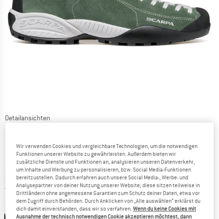
Detailansichten
Wir verwenden Cookies und vergleichbare Technologien, um die notwendigen
Funktionen unserer Website zu gewährleisten. Außerdem bieten wir
zusätzliche Dienste und Funktionen an, analysieren unseren Datenverkehr,
um Inhalte und Werbung zu personalisieren, bzw. Social Media-Funktionen
Preis:
CHF
156.95
bereitzustellen. Dadurch erfahren auch unsere Social Media-, Werbe- und
inkl. MwSt., zollfreie Lieferung
Analysepartner von deiner Nutzung unserer Website; diese sitzen teilweise in
Schweiz. Informationen zu den Versand
Versandkostenfrei
(CH)
Drittländern ohne angemessene Garantien zum Schutz deiner Daten, etwa vor
dem Zugriff durch Behörden. Durch Anklicken von „Alle auswählen“ erklärst du
Farbe:
Forest
dich damit einverstanden, dass wir so verfahren.
Wenn du keine Cookies mit
Ausnahme der technisch notwendigen Cookie akzeptieren möchtest, dann