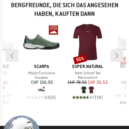
BERGFREUNDE, DIE SICH DAS ANGESEHEN
HABEN, KAUFTEN DANN
bis
55%
Rabatt
Raba
MARKE
MARKE
MAR
ANCE
SCARPA
SUPER.NATURAL
NEW
Artikel
Artikel
 515
Mojito Exclusive
New School Tee
ktgruppe
Produktgruppe
Produktgruppe
P
er
Sneaker
Merinoshirt
S
eis
duzierter Preis
Preis
Preis
reduzierter Preis
95
ab
CHF 156.95
CHF 78.95
CHF 35.53
CHF
.16
CH
+
2
0.0
(
0
)
4.7
(
58
)
5.0
(
1
)