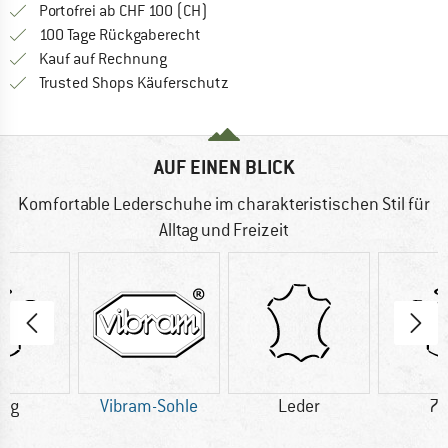
Finde mehr Informationen zu den Ver
Portofrei ab CHF 100 (CH)
Gehe hier zu den Rückgabe-Richtlinie
100 Tage Rückgaberecht
Finde die Zahlungs-Infos hier! Öffnet sich 
Kauf auf Rechnung
Finde alle Infos hier!
Trusted Shops Käuferschutz
AUF EINEN BLICK
Komfortable Lederschuhe im charakteristischen Stil für
Alltag und Freizeit
0 g
Vibram-Sohle
Leder
72