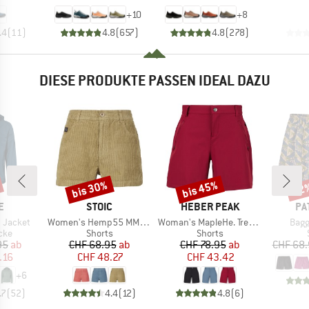
+
10
+
8
.4
(
11
)
4.8
(
657
)
4.8
(
278
)
DIESE PRODUKTE PASSEN IDEAL DAZU
bis 30%
bis 45%
22
Rabatt
Rabatt
Raba
E
MARKE
MARKE
MA
E
STOIC
HEBER PEAK
PA
Artikel
Artikel
Artik
 Jacket
Women's Hemp55 MMXX. Selja Cord Shorts
Woman's MapleHe. Trekking Shorts
Bagg
gruppe
Produktgruppe
Produktgruppe
cke
Shorts
Shorts
eis
duzierter Preis
Preis
reduzierter Preis
Preis
reduzierter Preis
95
ab
CHF 68.95
ab
CHF 78.95
ab
CHF 68
.16
CHF 48.27
CHF 43.42
+
6
.7
(
52
)
4.4
(
12
)
4.8
(
6
)