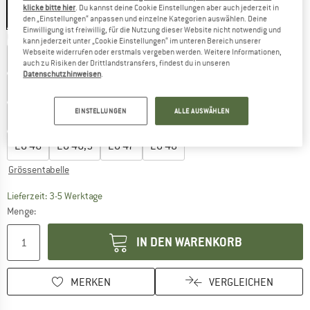
klicke bitte hier
. Du kannst deine Cookie Einstellungen aber auch jederzeit in
den „Einstellungen“ anpassen und einzelne Kategorien auswählen. Deine
Einwilligung ist freiwillig, für die Nutzung dieser Website nicht notwendig und
Grösse wählen:
kann jederzeit unter „Cookie Einstellungen“ im unteren Bereich unserer
Webseite widerrufen oder erstmals vergeben werden. Weitere Informationen,
EU
37
EU
37,5
EU
38
EU
38,5
EU
39
EU
39,5
auch zu Risiken der Drittlandstransfers, findest du in unseren
Datenschutzhinweisen
.
EU
40
EU
40,5
EU
41
EU
41,5
EU
42
EU
42,5
EINSTELLUNGEN
ALLE AUSWÄHLEN
EU
43
EU
43,5
EU
44
EU
44,5
EU
45
EU
45,5
EU
46
EU
46,5
EU
47
EU
48
Grössentabelle
Der Link öffnet sich in einer Infobox und beinhaltet
Lieferzeit: 3-5 Werktage
Menge:
IN DEN WARENKORB
MERKEN
VERGLEICHEN