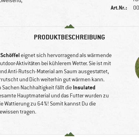
abweisend,
Art.Nr.:
00
PRODUKTBESCHREIBUNG
Schöffel
n
eignet sich hervorragend als wärmende
door-Aktivitäten bei kühlerem Wetter. Sie ist mit
nd Anti-Rutsch-Material am Saum ausgestattet,
rrutscht und Dich weiterhin gut wärmen kann.
Insulated
 Sachen Nachhaltigkeit fällt die
gesamte Hauptmaterial und das Futter wurden zu
die Wattierung zu 64 %! Somit kannst Du die
ewissen tragen.