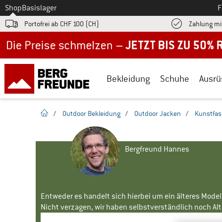
Zum
Shop
Basislager
F
Portofrei ab CHF 100 (CH)
Zahlung mi
Jetzt bis zu 50% Rabatt im Sommer Sale
Bekleidung
Schuhe
Ausrü
Startseite
/
Outdoor Bekleidung
/
Outdoor Jacken
/
Kunstfas
Bergfreund Hannes
Entweder es handelt sich hierbei um ein älteres Mode
Nicht verzagen, wir haben selbstverständlich noch Alte