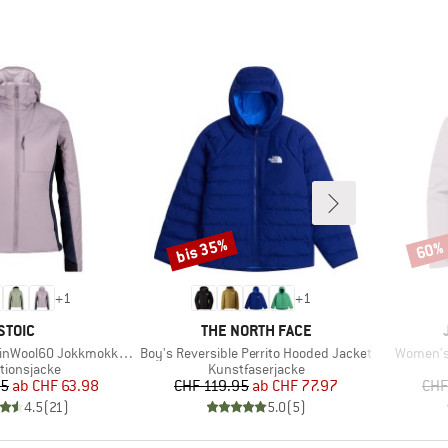
bis 35%
60%
Rabatt
Rabat
+
1
+
1
MARKE
MARKE
STOIC
THE NORTH FACE
Artikel
Artikel
 JokkmokkSt. Hybrid Hoody
Boy's Reversible Perrito Hooded Jacket
Women's 
uktgruppe
Produktgruppe
ationsjacke
Kunstfaserjacke
Preis
reduzierter Preis
Preis
reduzierter Preis
95
ab
CHF 63.98
CHF 119.95
ab
CHF 77.97
CHF
4.5
(
21
)
5.0
(
5
)