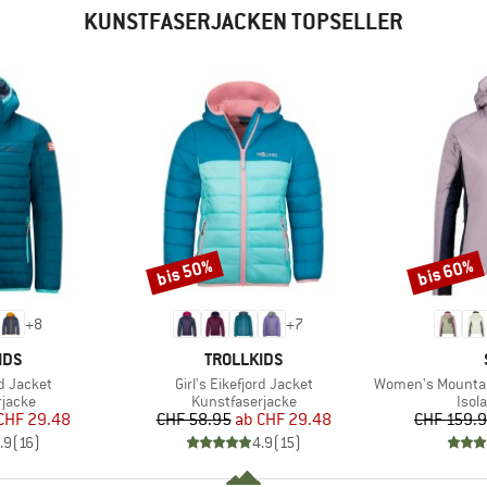
KUNSTFASERJACKEN TOPSELLER
bis 50%
bis 60%
Rabatt
Rabatt
+
8
+
7
MARKE
IDS
TROLLKIDS
Artikel
Artikel
rd Jacket
Girl's Eikefjord Jacket
Women's MountainWool60
uppe
Produktgruppe
Prod
rjacke
Kunstfaserjacke
Isol
eis
duzierter Preis
Preis
reduzierter Preis
CHF 29.48
CHF 58.95
ab
CHF 29.48
CHF 159.
.9
(
16
)
4.9
(
15
)