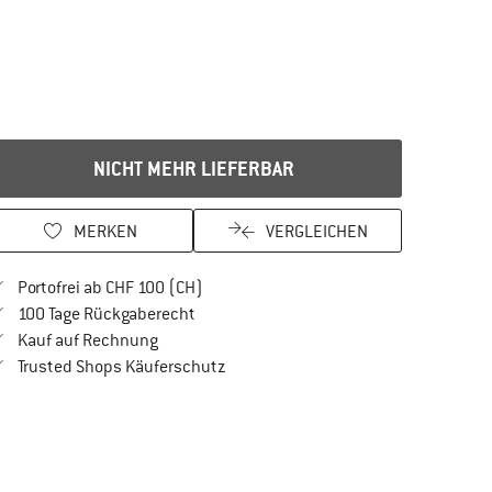
NICHT MEHR LIEFERBAR
MERKEN
VERGLEICHEN
Finde mehr Informationen zu den Versan
Portofrei ab CHF 100 (CH)
Gehe hier zu den Rückgabe-Richtlinien Öf
100 Tage Rückgaberecht
Finde die Zahlungs-Infos hier! Öffnet sich in 
Kauf auf Rechnung
Finde alle Infos hier!
Trusted Shops Käuferschutz