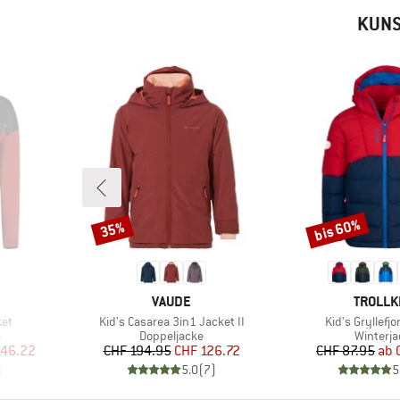
KUNS
bis 60%
35%
Rabatt
Rabatt
MARKE
MARKE
VAUDE
TROLLK
Artikel
Artikel
ket
Kid's Casarea 3in1 Jacket II
Kid's Gryllefj
Produktgruppe
Produkt
e
Doppeljacke
Winterja
rter Preis
Preis
reduzierter Preis
Pr
re
146.22
CHF 194.95
CHF 126.72
CHF 87.95
ab
)
5.0
(
7
)
5