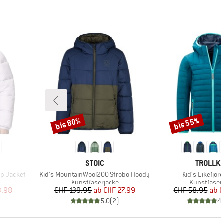
bis 80%
bis 55%
Rabatt
Rabatt
MARKE
MARKE
STOIC
TROLLK
Artikel
Artikel
ip Jacket
Kid's MountainWool200 Strobo Hoody
Kid's Eikefjo
Produktgruppe
Produktgr
e
Kunstfaserjacke
Kunstfase
rter Preis
Preis
reduzierter Preis
Pr
re
3.98
CHF 139.95
ab
CHF 27.99
CHF 58.95
ab
)
5.0
(
2
)
4