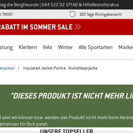
Ruf uns an unter
rag die Bergfreunde
|
044 522 02 17
FAQ & Hilfe
Bestellstatus
Finde die Zahlungs-Infos hier! Öffnet sich in einer Infobox
Gehe h
t TWINT
100 Tage Rückgaberecht
stung
Klettern
Velo
Winter
Alle Sportarten
Marke
erjacken
/
Insulated Jacket Pontre - Kunstfaserjacke
"DIESES PRODUKT IST NICHT MEHR L
ll oder wir können bzw. werden das Produkt nicht mehr beim Herste
rnativen für Dich parat:
UNSERE TOPSELLER