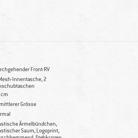
rchgehender Front-RV
Mesh-Innentasche, 2
nschubtaschen
 cm
 mittlerer Grösse
rmal
astische Ärmelbündchen,
astischer Saum, Logoprint,
tschhemmend, Stehkragen