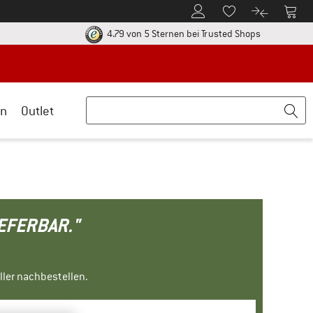
Zum Kundenkonto
Zum 
Zum Merkzettel.
Zum Produk
ier zu den Rückgabe-Richtlinien Öffnet sich in einer Infobox
Finde alle In
4.79 von 5 Sternen
bei Trusted Shops
n
Outlet
IEFERBAR."
ller nachbestellen.