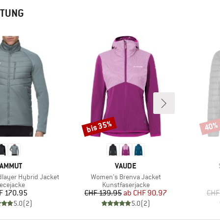
RTUNG
bis 35%
40%
Rabatt
Rabat
ARKE
MARKE
AMMUT
VAUDE
Artikel
dlayer Hybrid Jacket
Women's Brenva Jacket
oduktgruppe
Produktgruppe
eecejacke
Kunstfaserjacke
Preis
Preis
reduzierter Preis
F 170.95
CHF 139.95
ab
CHF 90.97
CHF
5.0
(
2
)
5.0
(
2
)