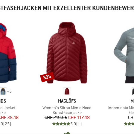
TFASERJACKEN MIT EXZELLENTER KUNDENBEWE
53%
Rabatt
+
5
MARKE
M
IDS
HAGLÖFS
M
Artikel
Artikel
ord Jacket
Women's Särna Mimic Hood
Innominata Mi
gruppe
Produktgruppe
Pr
cke
Kunstfaserjacke
Fl
eis
duzierter Preis
Preis
reduzierter Preis
CHF 35.18
CHF 249.95
CHF 117.48
CH
.0
(
25
)
5.0
(
1
)