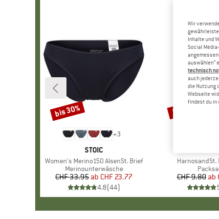
Wir verwende
gewährleiste
Inhalte und 
Social Media-
angemessene 
auswählen“ e
technisch no
auch jederzei
die Nutzung 
Webseite wid
findest du i
bis 30%
57%
Rabatt
Rabatt
+
3
MARKE
STOIC
MAR
STOI
Artikel
Women's Merino150 AlsenSt. Brief
Artikel
HarnosandSt. I
Produktgruppe
Merinounterwäsche
Produk
Packsa
CHF 33.95
ab
Preis
reduzierter Preis
CHF 23.77
CHF 9.80
ab
Pr
re
4.8
(
44
)