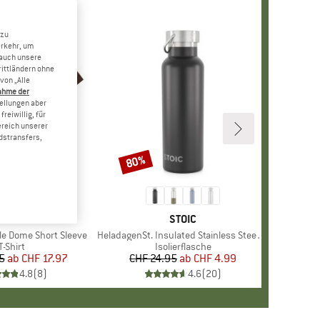
 zu
erkehr, um
 auch unsere
rittländern ohne
von „Alle
ahme der
tellungen aber
reiwillig, für
ereich unserer
dstransfers,
80%
Rabatt
+
12
E
NORTH FACE
MARKE
STOIC
le Dome Short Sleeve
Artikel
HeladagenSt. Insulated Stainless Steel Bottle 500
Produktgruppe
T-Shirt
Produktgruppe
Isolierflasche
5
ab
Preis
reduzierter Preis
CHF 17.97
CHF 24.95
ab
Preis
reduzierter Preis
CHF 4.99
4.8
(
8
)
4.6
(
20
)