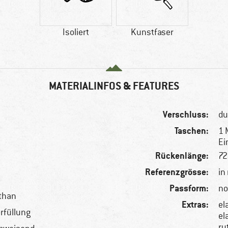
Isoliert
Kunstfaser
MATERIALINFOS & FEATURES
Verschluss:
du
Taschen:
1 
Ei
Rückenlänge:
72
Referenzgrösse:
in
Passform:
no
sthan
Extras:
el
rfüllung
el
ru