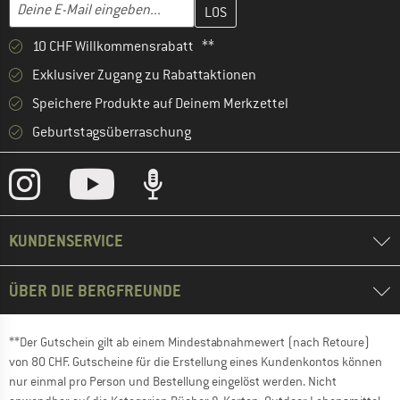
Gib hier deine E-Mail-Adresse ein und erstelle im nächsten Schri
E-Mail-Adresse
10 CHF Willkommensrabatt **
Exklusiver Zugang zu Rabattaktionen
Speichere Produkte auf Deinem Merkzettel
Geburtstagsüberraschung
KUNDENSERVICE
ÜBER DIE BERGFREUNDE
**Der Gutschein gilt ab einem Mindestabnahmewert (nach Retoure)
von 80 CHF. Gutscheine für die Erstellung eines Kundenkontos können
nur einmal pro Person und Bestellung eingelöst werden. Nicht