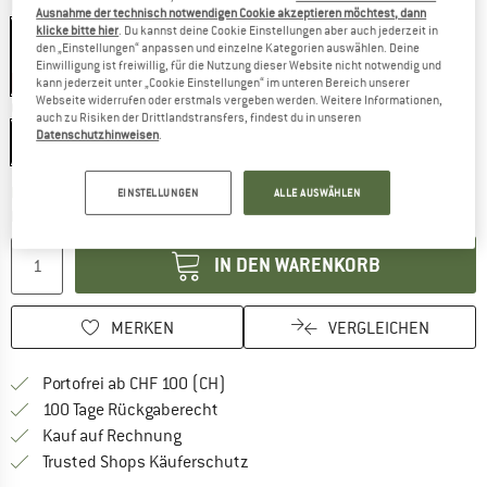
Farbe:
Aqua Sea Blue
Ausnahme der technisch notwendigen Cookie akzeptieren möchtest, dann
klicke bitte hier
. Du kannst deine Cookie Einstellungen aber auch jederzeit in
den „Einstellungen“ anpassen und einzelne Kategorien auswählen. Deine
Einwilligung ist freiwillig, für die Nutzung dieser Website nicht notwendig und
45%
45%
45%
kann jederzeit unter „Cookie Einstellungen“ im unteren Bereich unserer
Webseite widerrufen oder erstmals vergeben werden. Weitere Informationen,
Grösse:
Medium
auch zu Risiken der Drittlandstransfers, findest du in unseren
Datenschutzhinweisen
.
Medium
Der Link öffnet sich in einer Infobox und beinhaltet
Lieferzeit: 3-5 Werktage
EINSTELLUNGEN
ALLE AUSWÄHLEN
Menge:
IN DEN WARENKORB
MERKEN
VERGLEICHEN
Finde mehr Informationen zu den Ver
Portofrei ab CHF 100 (CH)
Gehe hier zu den Rückgabe-Richtlinie
100 Tage Rückgaberecht
Finde die Zahlungs-Infos hier! Öffnet sich 
Kauf auf Rechnung
Finde alle Infos hier!
Trusted Shops Käuferschutz