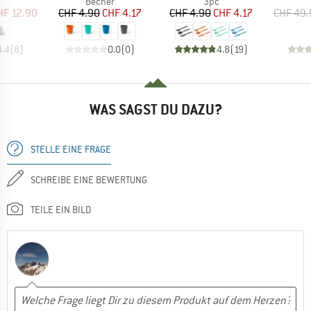
uktgruppe
Produktgruppe
Produktgruppe
Becher
3pc
eis
duzierter Preis
Preis
reduzierter Preis
Preis
reduzierter Preis
HF 12.90
CHF 4.90
CHF 4.17
CHF 4.90
CHF 4.17
CHF 49.
4.4
(
8
)
0.0
(
0
)
4.8
(
19
)
WAS SAGST DU DAZU?
STELLE EINE FRAGE
SCHREIBE EINE BEWERTUNG
TEILE EIN BILD