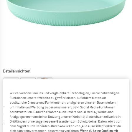
Detailansichten
Wir verwenden Cookies und vergleichbare Technologien, um die notwendigen
Funktionen unserer Website zu gewährleisten. Außerdem bieten wir
zusätzliche Dienste und Funktionen an, analysieren unseren Datenverkehr,
Ursprünglicher Preis :
Preis:
CHF
12.95
um Inhalte und Werbung zu personalisieren, bzw. Social Media-Funktionen
bereitzustellen. Dadurch erfahren auch unsere Social Media-, Werbe- und
CHF
7.12
inkl. MwSt., zollfreie Lieferung
Analysepartner von deiner Nutzung unserer Website; diese sitzen teilweise in
Informationen zu den Versandkosten. Öffnet sich in ei
zzgl. Versandkosten
Drittländern ohne angemessene Garantien zum Schutz deiner Daten, etwa vor
dem Zugriff durch Behörden. Durch Anklicken von „Alle auswählen“ erklärst du
dich damit einverstanden, dass wir so verfahren.
Wenn du keine Cookies mit