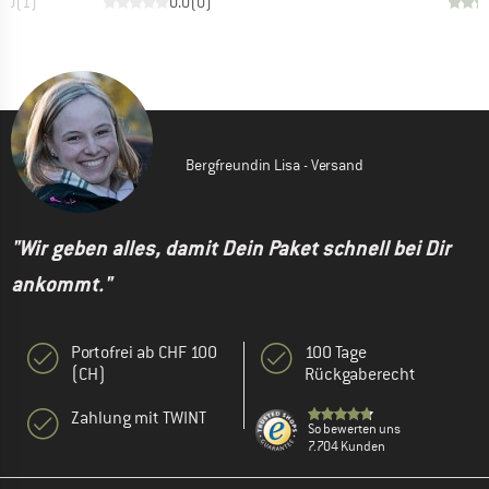
5.0
(
1
)
0.0
(
0
)
Bergfreundin Lisa - Versand
"Wir geben alles, damit Dein Paket schnell bei Dir
ankommt."
Portofrei ab CHF 100
100 Tage
(CH)
Rückgaberecht
Zahlung mit TWINT
So bewerten uns
7.704 Kunden