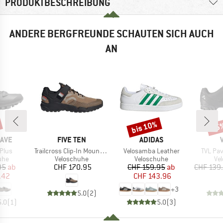
PRODUKTBESCHREIBUNG
ANDERE BERGFREUNDE SCHAUTEN SICH AUCH
AN
bis 10%
35
Rabatt
Raba
MARKE
MARKE
AVE
FIVE TEN
ADIDAS
Artikel
Artikel
Artikel
Plus
Trailcross Clip-In Mountain Biking Shoes
Velosamba Leather
TVL Pav
gruppe
Produktgruppe
Produktgruppe
Pr
uhe
Veloschuhe
Veloschuhe
Ve
eis
duzierter Preis
Preis
Preis
reduzierter Preis
95
ab
CHF 170.95
CHF 159.95
ab
CHF 139
.42
CHF 143.96
+
3
5.0
(
2
)
5.0
(
1
)
5.0
(
3
)