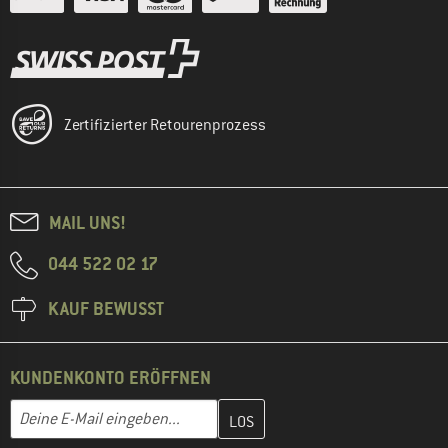
Zertifizierter Retourenprozess
MAIL UNS!
044 522 02 17
KAUF BEWUSST
KUNDENKONTO ERÖFFNEN
Gib hier deine E-Mail-Adresse ein und erstelle im nächsten Schri
E-Mail-Adresse