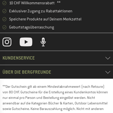
10 CHF Willkommensrabatt **
Exklusiver Zugang zu Rabattaktionen
Speichere Produkte auf Deinem Merkzettel
Geburtstagsüberraschung
KUNDENSERVICE
ÜBER DIE BERGFREUNDE
**Der Gutschein gilt ab einem Mindestabnahmewert (nach Retoure)
von 80 CHF. Gutscheine für die Erstellung eines Kundenkontos können
nur einmal pro Person und Bestellung eingelöst werden. Nicht
anwendbar auf die Kategorien Bücher & Karten, Outdoor Lebensmittel
sowie Gutscheine. Keine Barauszahlung möglich. Nicht mit anderen