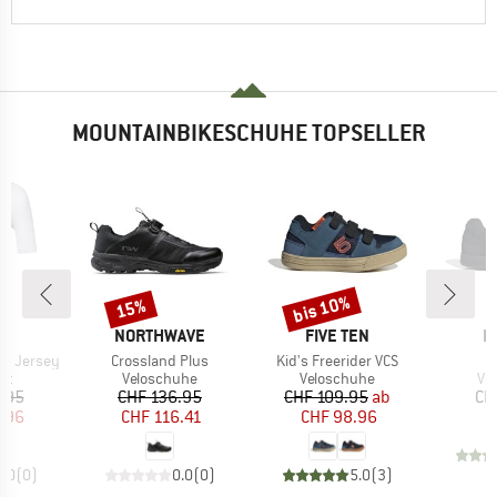
MOUNTAINBIKESCHUHE TOPSELLER
bis 10%
15%
Rabatt
Rabatt
E
MARKE
MARKE
M
AS
NORTHWAVE
FIVE TEN
F
Artikel
Artikel
Ar
o Jersey
Crossland Plus
Kid's Freerider VCS
F
tgruppe
Produktgruppe
Produktgruppe
Pr
kot
Veloschuhe
Veloschuhe
Ve
eis
duzierter Preis
Preis
reduzierter Preis
Preis
reduzierter Preis
.95
CHF 136.95
CHF 109.95
ab
CH
7.96
CHF 116.41
CHF 98.96
0.0
(
0
)
0.0
(
0
)
5.0
(
3
)