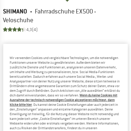
SHIMANO
-
Fahrradschuhe EX500 -
Veloschuhe
4,3
(4)
Wir verwenden Cookies und vergleichbare Technologien, um die notwendigen
Funktionen unserer Website zu gewährleisten. Außerdem bieten wir
zusätzliche Dienste und Funktionen an, analysieren unseren Datenverkehr,
um Inhalte und Werbung zu personalisieren, bzw. Social Media-Funktionen
bereitzustellen. Dadurch erfahren auch unsere Social Media-, Werbe- und
Analysepartner von deiner Nutzung unserer Website; diese sitzen teilweise in
Drittländern ohne angemessene Garantien zum Schutz deiner Daten, etwa vor
dem Zugriff durch Behörden. Durch Anklicken von „Alle auswählen“ erklärst du
dich damit einverstanden, dass wir so verfahren.
Wenn du keine Cookies mit
Ausnahme der technisch notwendigen Cookie akzeptieren möchtest, dann
klicke bitte hier
. Du kannst deine Cookie Einstellungen aber auch jederzeit in
den „Einstellungen“ anpassen und einzelne Kategorien auswählen. Deine
Einwilligung ist freiwillig, für die Nutzung dieser Website nicht notwendig und
kann jederzeit unter „Cookie Einstellungen“ im unteren Bereich unserer
Webseite widerrufen oder erstmals vergeben werden. Weitere Informationen,
auch zu Risiken der Drittlandstransfers, findest du in unseren