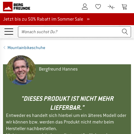
Zum Kundenkonto
Zum 
Zum Merkzettel.
Zum Produk
Jetzt bis zu 50% Rabatt im Sommer Sale
Jetzt bis zu 50% Rabatt im Sommer Sale »
Mountainbikeschuhe
Bergfreund Hannes
"DIESES PRODUKT IST NICHT MEHR
LIEFERBAR."
Entweder es handelt sich hierbei um ein älteres Modell oder
wir können bzw. werden das Produkt nicht mehr beim
Hersteller nachbestellen.