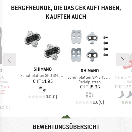
BERGFREUNDE, DIE DAS GEKAUFT HABEN,
KAUFTEN AUCH
bis
Raba
MARKE
SHIMANO
E
MARKE
O
SHIMANO
Artikel
Schuhplatten SPD SM-SH 56
Artikel
Artikel
o U
Schuhplatten SM-SH56 SPD
Merino MTB
Preis
CHF 14.95
ruppe
Produktgruppe
Pr
rhose
Pedalplatten
Ve
eis
duzierter Preis
Preis
95
ab
CHF 18.95
CHF 17.9
.57
0.0
(
0
)
0.0
(
0
)
0.0
(
0
)
BEWERTUNGSÜBERSICHT