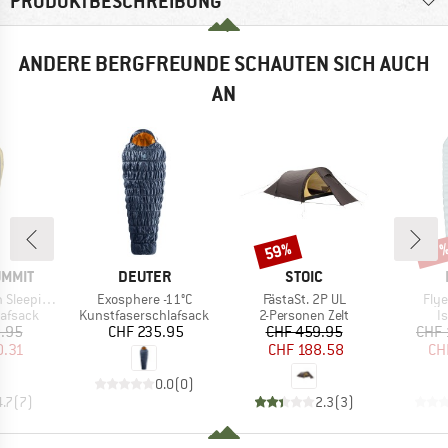
PRODUKTBESCHREIBUNG
ANDERE BERGFREUNDE SCHAUTEN SICH AUCH
AN
59%
Rabatt
Raba
17
MARKE
MARKE
UMMIT
DEUTER
STOIC
Artikel
Artikel
Artik
eping Bag
Exosphere -11°C
FästaSt. 2P UL
Fly
ppe
Produktgruppe
Produktgruppe
P
afsack
Kunstfaserschlafsack
2-Personen Zelt
I
eis
duzierter Preis
Preis
Preis
reduzierter Preis
.95
CHF 235.95
CHF 459.95
CHF 
0.31
CHF 188.58
CH
0.0
(
0
)
4.7
(
7
)
2.3
(
3
)