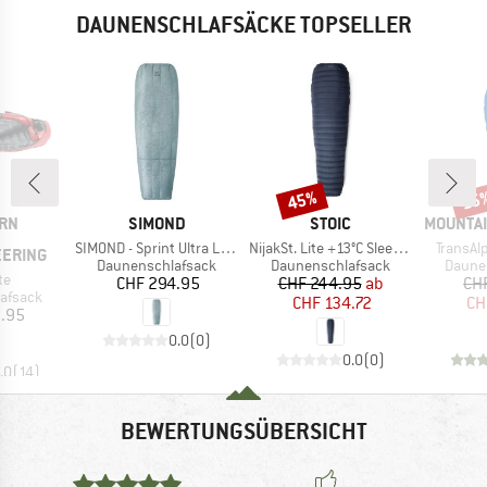
DAUNENSCHLAFSÄCKE TOPSELLER
45%
15
Rabatt
Raba
MARKE
MARKE
MARKE
RN
SIMOND
STOIC
MOUNTAI
Artikel
Artikel
Artikel
SIMOND - Sprint Ultra Light 0° Quilt
NijakSt. Lite +13°C Sleeping Bag
TransAl
EERING
Produktgruppe
Produktgruppe
Produ
Daunenschlafsack
Daunenschlafsack
Daune
te
Preis
Preis
reduzierter Preis
CHF 294.95
CHF 244.95
ab
CH
ppe
afsack
CHF 134.72
CH
eis
2.95
0.0
(
0
)
0.0
(
0
)
.0
(
14
)
BEWERTUNGSÜBERSICHT