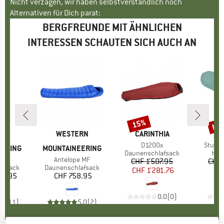
Nicht verzagen, wir haben selbstverständlich noch
Alternativen für Dich parat:
BERGFREUNDE MIT ÄHNLICHEN
INTERESSEN SCHAUTEN SICH AUCH AN
bis
15%
Rabatt
Raba
RN
MARKE
WESTERN
MARKE
CARINTHIA
MA
RU
Artikel
D1200x
Artikel
Stump
EERING
MOUNTAINEERING
Produktgruppe
Daunenschlafsack
Pro
Hun
te
Artikel
Antelope MF
CHF 1’507.95
Preis
reduzierter Preis
CHF 
ppe
afsack
Produktgruppe
Daunenschlafsack
CHF 1’281.76
CH
39.95
eis
CHF 758.95
Preis
0.0
(
0
)
.0
(
11
)
5.0
(
2
)