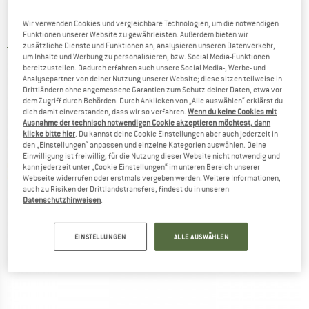
Sir Joseph - Rimo II 700 - Daunenschlafsack
Wir verwenden Cookies und vergleichbare Technologien, um die notwendigen
Funktionen unserer Website zu gewährleisten. Außerdem bieten wir
zusätzliche Dienste und Funktionen an, analysieren unseren Datenverkehr,
5,0
(1)
um Inhalte und Werbung zu personalisieren, bzw. Social Media-Funktionen
bereitzustellen. Dadurch erfahren auch unsere Social Media-, Werbe- und
Analysepartner von deiner Nutzung unserer Website; diese sitzen teilweise in
Drittländern ohne angemessene Garantien zum Schutz deiner Daten, etwa vor
dem Zugriff durch Behörden. Durch Anklicken von „Alle auswählen“ erklärst du
dich damit einverstanden, dass wir so verfahren.
Wenn du keine Cookies mit
Ausnahme der technisch notwendigen Cookie akzeptieren möchtest, dann
klicke bitte hier
. Du kannst deine Cookie Einstellungen aber auch jederzeit in
den „Einstellungen“ anpassen und einzelne Kategorien auswählen. Deine
Einwilligung ist freiwillig, für die Nutzung dieser Website nicht notwendig und
kann jederzeit unter „Cookie Einstellungen“ im unteren Bereich unserer
Webseite widerrufen oder erstmals vergeben werden. Weitere Informationen,
auch zu Risiken der Drittlandstransfers, findest du in unseren
Datenschutzhinweisen
.
EINSTELLUNGEN
ALLE AUSWÄHLEN