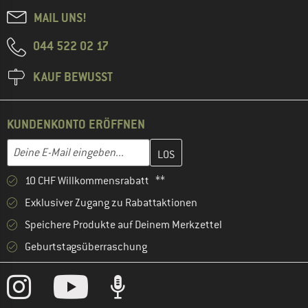
MAIL UNS!
044 522 02 17
KAUF BEWUSST
KUNDENKONTO ERÖFFNEN
Gib hier deine E-Mail-Adresse ein und erstelle im nächsten Schri
E-Mail-Adresse
10 CHF Willkommensrabatt **
Exklusiver Zugang zu Rabattaktionen
Speichere Produkte auf Deinem Merkzettel
Geburtstagsüberraschung