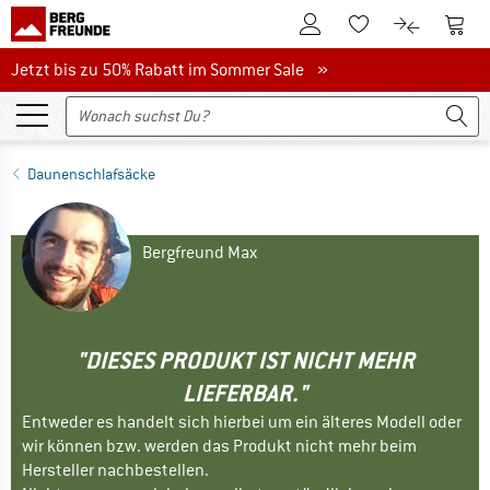
Zum Kundenkonto
Zum 
Zum Merkzettel.
Zum Produk
Jetzt bis zu 50% Rabatt im Sommer Sale
Jetzt bis zu 50% Rabatt im Sommer Sale »
Daunenschlafsäcke
Bergfreund Max
"DIESES PRODUKT IST NICHT MEHR
LIEFERBAR."
Entweder es handelt sich hierbei um ein älteres Modell oder
wir können bzw. werden das Produkt nicht mehr beim
Hersteller nachbestellen.