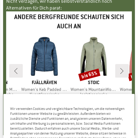
Nicht verzagen, wir haben selbstverständlich noch
Alternativen für Dich parat:
ANDERE BERGFREUNDE SCHAUTEN SICH
AUCH AN
bis 65%
bis
Rabatt
Raba
ÄVEN
MARKE
FJÄLLRÄVEN
MARKE
STOIC
ino 190 LJ
Artikel
Women's Keb Padded Hoodie
Artikel
Women's MountainWool60 JokkmokkSt. Hybrid Jacket
Artikel
Women's KalmarS
ppe
rwäsche
Produktgruppe
Kunstfaserjacke
Produktgruppe
Isolationsjacke
Pr
Re
eis
duzierter Preis
HF 95.96
CHF 339.95
Preis
CHF 149.95
Preis
reduzierter Preis
ab
CHF 
CHF 52.48
CH
+
1
Wir verwenden Cookies und vergleichbare Technologien, um die notwendigen
+
1
Funktionen unserer Website zu gewährleisten. Außerdem bieten wir
0.0
(
0
)
4.7
(
11
)
zusätzliche Dienste und Funktionen an, analysieren unseren Datenverkehr,
5.0
(
6
)
um Inhalte und Werbung zu personalisieren, bzw. Social Media-Funktionen
bereitzustellen. Dadurch erfahren auch unsere Social Media-, Werbe- und
Analysepartner von deiner Nutzung unserer Website; diese sitzen teilweise in