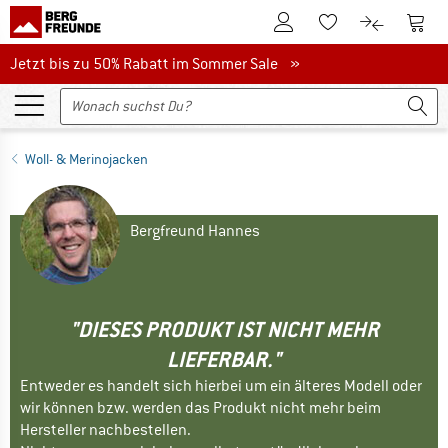
Zum Kundenkonto
Zum 
Zum Merkzettel.
Zum Produk
Jetzt bis zu 50% Rabatt im Sommer Sale
Jetzt bis zu 50% Rabatt im Sommer Sale »
Woll- & Merinojacken
Bergfreund Hannes
"DIESES PRODUKT IST NICHT MEHR
LIEFERBAR."
Entweder es handelt sich hierbei um ein älteres Modell oder
wir können bzw. werden das Produkt nicht mehr beim
Hersteller nachbestellen.