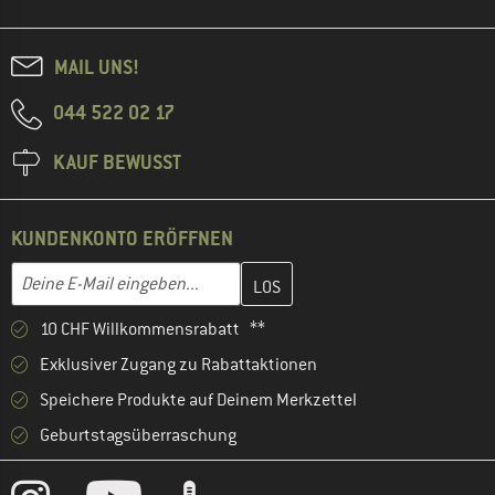
MAIL UNS!
044 522 02 17
KAUF BEWUSST
KUNDENKONTO ERÖFFNEN
Gib hier deine E-Mail-Adresse ein und erstelle im nächsten Schri
E-Mail-Adresse
10 CHF Willkommensrabatt **
Exklusiver Zugang zu Rabattaktionen
Speichere Produkte auf Deinem Merkzettel
Geburtstagsüberraschung