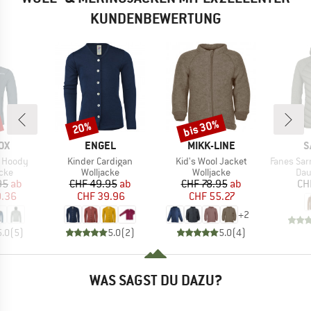
KUNDENBEWERTUNG
bis 30%
20%
Rabatt
Rabatt
MARKE
MARKE
M
OX
ENGEL
MIKK-LINE
S
Artikel
Artikel
Artikel
t Hoody
Kinder Cardigan
Kid's Wool Jacket
Fanes Sarner 
gruppe
Produktgruppe
Produktgruppe
Pro
cke
Wolljacke
Wolljacke
Dau
eis
duzierter Preis
Preis
reduzierter Preis
Preis
reduzierter Preis
95
ab
CHF 49.95
ab
CHF 78.95
ab
CH
0.36
CHF 39.96
CHF 55.27
+
2
5.0
(
5
)
5.0
(
2
)
5.0
(
4
)
WAS SAGST DU DAZU?