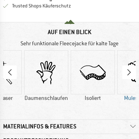
Finde alle Infos hier!
Trusted Shops Käuferschutz
AUF EINEN BLICK
Sehr funktionale Fleecejacke für kalte Tage
faser
Daumenschlaufen
Isoliert
Mulesi
MATERIALINFOS & FEATURES