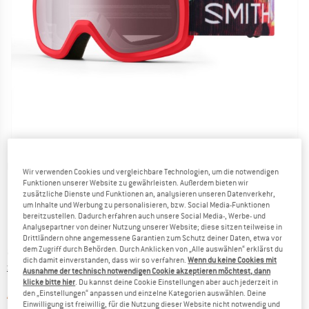
Detailansichten
Wir verwenden Cookies und vergleichbare Technologien, um die notwendigen
Funktionen unserer Website zu gewährleisten. Außerdem bieten wir
zusätzliche Dienste und Funktionen an, analysieren unseren Datenverkehr,
um Inhalte und Werbung zu personalisieren, bzw. Social Media-Funktionen
bereitzustellen. Dadurch erfahren auch unsere Social Media-, Werbe- und
Analysepartner von deiner Nutzung unserer Website; diese sitzen teilweise in
Drittländern ohne angemessene Garantien zum Schutz deiner Daten, etwa vor
Preis:
ab
CHF
59.95
dem Zugriff durch Behörden. Durch Anklicken von „Alle auswählen“ erklärst du
inkl. MwSt., zollfreie Lieferung
dich damit einverstanden, dass wir so verfahren.
Wenn du keine Cookies mit
Informationen zu den Versandkosten. Öffnet sich in ei
zzgl. Versandkosten
Ausnahme der technisch notwendigen Cookie akzeptieren möchtest, dann
klicke bitte hier
. Du kannst deine Cookie Einstellungen aber auch jederzeit in
den „Einstellungen“ anpassen und einzelne Kategorien auswählen. Deine
Der Link öffnet sich in einer Infobox und 
Artikel zur Zeit leider ausverkauft
Einwilligung ist freiwillig, für die Nutzung dieser Website nicht notwendig und