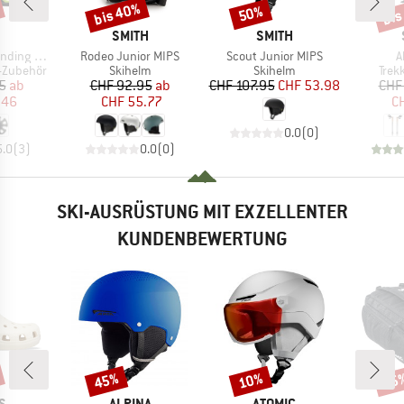
bis 40%
bis
50%
Rabatt
Rabatt
Raba
KE
MARKE
MARKE
SMITH
SMITH
Artikel
Artikel
A
g Basket
Rodeo Junior MIPS
Scout Junior MIPS
A
e
Produktgruppe
Produktgruppe
Prod
k-Zubehör
Skihelm
Skihelm
Trek
eis
duzierter Preis
Preis
reduzierter Preis
Preis
reduzierter Preis
5
ab
CHF 92.95
ab
CHF 107.95
CHF 53.98
CHF
.46
CHF 55.77
CH
0.0
(
0
)
5.0
(
3
)
0.0
(
0
)
SKI-AUSRÜSTUNG MIT EXZELLENTER
KUNDENBEWERTUNG
45%
10%
15
Rabatt
Rabatt
Raba
E
MARKE
MARKE
S
ALPINA
ATOMIC