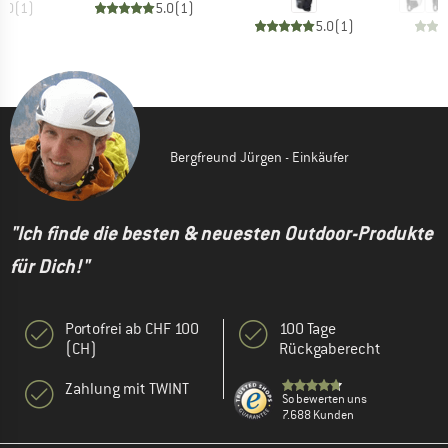
4.0
(
1
)
5.0
(
1
)
5.0
(
1
)
Bergfreund Jürgen - Einkäufer
"Ich finde die besten & neuesten Outdoor-Produkte
für Dich!"
Portofrei ab CHF 100
100 Tage
(CH)
Rückgaberecht
Zahlung mit TWINT
So bewerten uns
7.688 Kunden