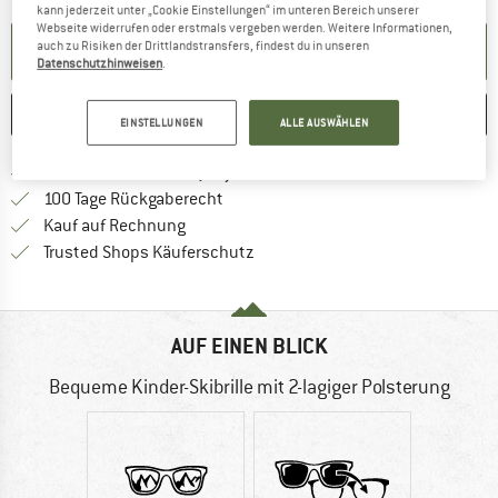
kann jederzeit unter „Cookie Einstellungen“ im unteren Bereich unserer
Webseite widerrufen oder erstmals vergeben werden. Weitere Informationen,
auch zu Risiken der Drittlandstransfers, findest du in unseren
BENACHRICHTIGUNG EINRICHTEN
Datenschutzhinweisen
.
MERKEN
VERGLEICHEN
EINSTELLUNGEN
ALLE AUSWÄHLEN
Finde mehr Informationen zu den Ver
Portofrei ab CHF 100 (CH)
Gehe hier zu den Rückgabe-Richtlinie
100 Tage Rückgaberecht
Finde die Zahlungs-Infos hier! Öffnet sich 
Kauf auf Rechnung
Finde alle Infos hier!
Trusted Shops Käuferschutz
AUF EINEN BLICK
Bequeme Kinder-Skibrille mit 2-lagiger Polsterung