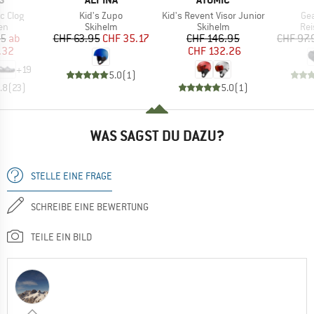
Artikel
Artikel
Art
ic Clog
Kid's Zupo
Kid's Revent Visor Junior
Gea
tgruppe
Produktgruppe
Produktgruppe
Pro
en
Skihelm
Skihelm
Rei
eis
duzierter Preis
Preis
reduzierter Preis
Preis
reduzierter Preis
95
ab
CHF 63.95
CHF 35.17
CHF 146.95
CHF 97.
.32
CHF 132.26
+
19
5.0
(
1
)
.8
(
23
)
5.0
(
1
)
WAS SAGST DU DAZU?
STELLE EINE FRAGE
SCHREIBE EINE BEWERTUNG
TEILE EIN BILD