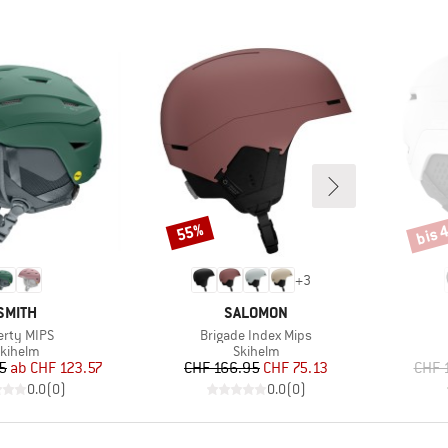
bis 
55%
Rabatt
Rabat
+
3
MARKE
MARKE
SMITH
SALOMON
kel
Artikel
erty MIPS
Brigade Index Mips
roduktgruppe
Produktgruppe
kihelm
Skihelm
Preis
reduzierter Preis
Preis
reduzierter Preis
5
ab
CHF 123.57
CHF 166.95
CHF 75.13
CHF 
0.0
(
0
)
0.0
(
0
)