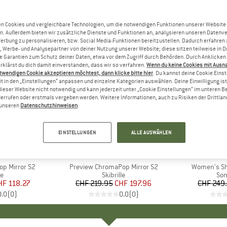
n Cookies und vergleichbare Technologien, um die notwendigen Funktionen unserer Website
n. Außerdem bieten wir zusätzliche Dienste und Funktionen an, analysieren unseren Datenv
Werbung zu personalisieren, bzw. Social Media-Funktionen bereitzustellen. Dadurch erfahren
, Werbe- und Analysepartner von deiner Nutzung unserer Website; diese sitzen teilweise in D
Garantien zum Schutz deiner Daten, etwa vor dem Zugriff durch Behörden. Durch Anklicken 
rklärst du dich damit einverstanden, dass wir so verfahren.
Wenn du keine Cookies mit Ausn
twendigen Cookie akzeptieren möchtest, dann klicke bitte hier
. Du kannst deine Cookie Eins
t in den „Einstellungen“ anpassen und einzelne Kategorien auswählen. Deine Einwilligung ist f
dieser Website nicht notwendig und kann jederzeit unter „Cookie Einstellungen“ im unteren B
errufen oder erstmals vergeben werden. Weitere Informationen, auch zu Risiken der Drittlan
n unseren
Datenschutzhinweisen
.
10%
60%
Rabatt
Rabatt
EINSTELLUNGEN
ALLE AUSWÄHLEN
+
1
KE
H
MARKE
SMITH
p Mirror S2
Artikel
Preview ChromaPop Mirror S2
Artikel
Women's Sho
ktgruppe
le
Produktgruppe
Skibrille
Pro
Son
eis
duzierter Preis
HF 118.27
CHF 219.95
Preis
reduzierter Preis
CHF 197.96
CHF 249
0.0
(
0
)
0.0
(
0
)