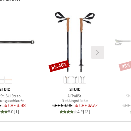
bis 40%
35%
Rabatt
Rabat
MARKE
MARKE
STOIC
STOIC
Artikel
Art
St. Ski Strap
AllTrailSt.
Sh
gruppe
Produktgruppe
gungsschlaufe
Trekkingstöcke
Preis
reduzierter Preis
Preis
reduzierter Preis
5
ab
CHF 3.98
CHF 59.95
ab
CHF 37.77
CHF
5.0
(
1
)
4.2
(
12
)