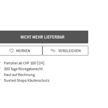
NICHT MEHR LIEFERBAR
MERKEN
VERGLEICHEN
Finde mehr Informationen zu den Versan
Portofrei ab CHF 100 (CH)
Gehe hier zu den Rückgabe-Richtlinien Öf
100 Tage Rückgaberecht
Finde die Zahlungs-Infos hier! Öffnet sich in 
Kauf auf Rechnung
Finde alle Infos hier!
Trusted Shops Käuferschutz