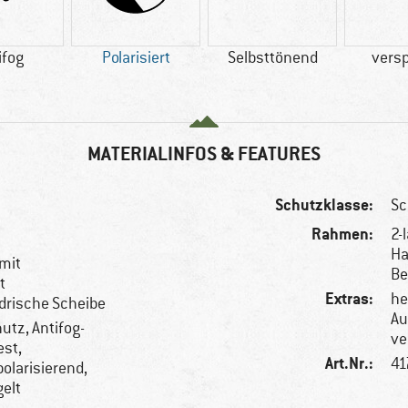
ifog
Polarisiert
Selbsttönend
versp
MATERIALINFOS & FEATURES
Schutzklasse:
Sc
Rahmen:
2-
Ha
mit
Be
t
Extras:
he
drische Scheibe
Au
utz, Antifog-
ve
est,
Art.Nr.:
41
olarisierend,
gelt