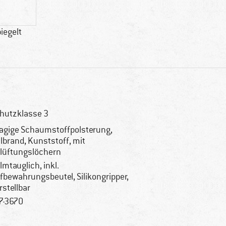
iegelt
hutzklasse 3
lagige Schaumstoffpolsterung,
lbrand, Kunststoff, mit
lüftungslöchern
lmtauglich, inkl.
fbewahrungsbeutel, Silikongripper,
rstellbar
7-3670