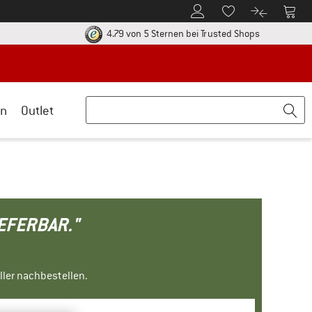
Zum Kundenkonto
Zum 
Zum Merkzettel.
Zum Produk
ier zu den Rückgabe-Richtlinien Öffnet sich in einer Infobox
Finde alle In
4.79 von 5 Sternen
bei Trusted Shops
n
Outlet
IEFERBAR."
ller nachbestellen.