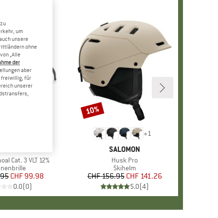
 zu
erkehr, um
 auch unsere
rittländern ohne
von „Alle
ahme der
tellungen aber
reiwillig, für
ereich unserer
dstransfers,
10%
Rabatt
+
1
MARKE
SMITH
MARKE
SALOMON
al Cat. 3 VLT 12%
Artikel
Husk Pro
duktgruppe
nenbrille
Produktgruppe
Skihelm
.95
Preis
reduzierter Preis
CHF 99.98
CHF 156.95
Preis
reduzierter Preis
CHF 141.26
0.0
(
0
)
5.0
(
4
)