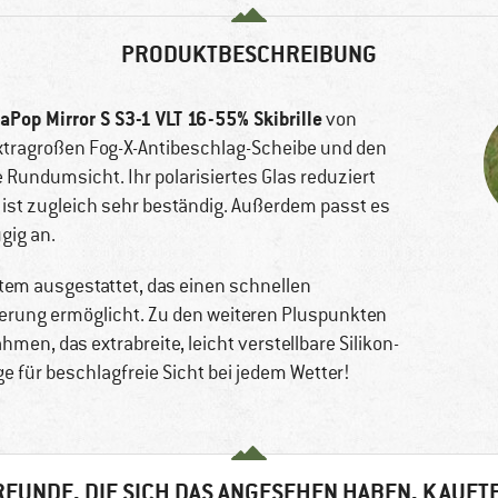
PRODUKTBESCHREIBUNG
Pop Mirror S S3-1 VLT 16-55% Skibrille
von
extragroßen Fog-X-Antibeschlag-Scheibe und den
 Rundumsicht. Ihr polarisiertes Glas reduziert
 ist zugleich sehr beständig. Außerdem passt es
gig an.
em ausgestattet, das einen schnellen
ierung ermöglicht. Zu den weiteren Pluspunkten
en, das extrabreite, leicht verstellbare Silikon-
 für beschlagfreie Sicht bei jedem Wetter!
EUNDE, DIE SICH DAS ANGESEHEN HABEN, KAUFT