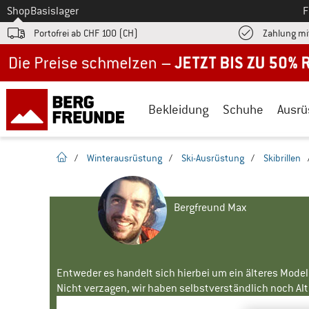
Zum
Shop
Basislager
F
Portofrei ab CHF 100 (CH)
Zahlung mi
Jetzt bis zu 50% Rabatt im Sommer Sale
Bekleidung
Schuhe
Ausrü
Startseite
/
Winterausrüstung
/
Ski-Ausrüstung
/
Skibrillen
Bergfreund Max
Entweder es handelt sich hierbei um ein älteres Mode
Nicht verzagen, wir haben selbstverständlich noch Alte