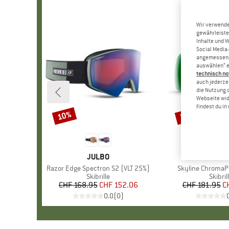
Wir verwende
gewährleiste
Inhalte und 
Social Media-
angemessene 
auswählen“ e
technisch no
auch jederzei
die Nutzung 
Webseite wid
findest du i
10%
35%
Rabatt
Rabatt
MARKE
JULBO
MAR
SMIT
Artikel
Razor Edge Spectron S2 (VLT 25%)
Artikel
Skyline ChromaPo
Produktgruppe
Skibrille
Produ
Skibril
CHF 168.95
Preis
reduzierter Preis
CHF 152.06
CHF 181.95
Pr
re
C
0.0
(
0
)