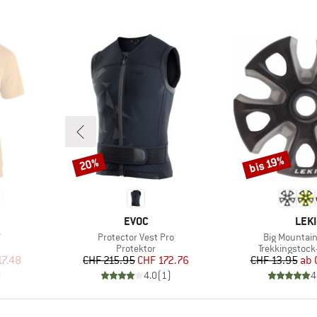
bis 19%
20%
Rabatt
Rabatt
MARKE
MAR
EVOC
LEKI
Artikel
Artikel
V
Protector Vest Pro
Big Mountain
uppe
Produktgruppe
Produktgrupp
Protektor
Trekkingstoc
rter Preis
Preis
reduzierter Preis
Pr
re
17.48
CHF 215.95
CHF 172.76
CHF 13.95
ab
)
4.0
(
1
)
4