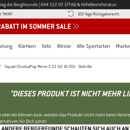
Ruf uns an unter
rag die Bergfreunde
|
044 522 02 17
FAQ & Hilfe
Bestellstatus
Finde die Zahlungs-Infos hier! Öffnet sich in einer Infobox
Gehe h
t TWINT
100 Tage Rückgaberecht
stung
Klettern
Velo
Winter
Alle Sportarten
Marke
/
Squad ChromaPop Mirror S 3-1 VLT 16-55% - Skibrille
"DIESES PRODUKT IST NICHT MEHR L
ll oder wir können bzw. werden das Produkt nicht mehr beim Herste
rnativen für Dich parat:
ANDERE BERGFREUNDE SCHAUTEN SICH AUCH AN